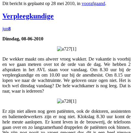
Dit bericht is geplaatst op 28 mei 2010, in
voorafgaand
.
Verpleegkundige
jun
8
Dinsdag, 08-06-2010
De wekker maakt ons alweer vroeg wakker. De vakantie is voorbij
en we gaan meteen over tot de orde van de dag. We hebben 2
afspraken in het AVL staan voor vandaag. Om 8.30 uur bij de
verpleegkundige en om 10.00 uur bij de anesthesist. Om 8.15 uur
lopen we naar de wachtruimte. We geloven onze ogen niet. Het is
toch wel dinsdag vandaag? De hele wachtkamer is nog leeg. Dat is
raar, waar is iedereen?
Er zijn niet alleen nog geen patiënten, ook de doktoren, assistenten
en baliemedewerkers zijn er nog niet. Klokslag 8.30 uur komt de
hele meute aanlopen. Er komt leven in de brouwerij, de telefoons
gaan over en zo langzamerhand druppelen de patiënten ook binnen.
We zijn nog nooit zo vroeg geweest dus dit is een heel nieuwe