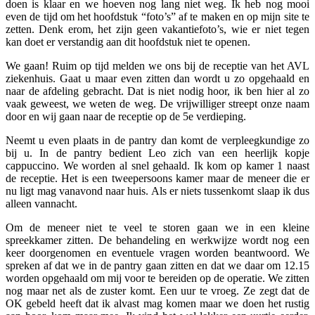
doen is klaar en we hoeven nog lang niet weg. Ik heb nog mooi
even de tijd om het hoofdstuk “foto’s” af te maken en op mijn site te
zetten. Denk erom, het zijn geen vakantiefoto’s, wie er niet tegen
kan doet er verstandig aan dit hoofdstuk niet te openen.
We gaan! Ruim op tijd melden we ons bij de receptie van het AVL
ziekenhuis. Gaat u maar even zitten dan wordt u zo opgehaald en
naar de afdeling gebracht. Dat is niet nodig hoor, ik ben hier al zo
vaak geweest, we weten de weg. De vrijwilliger streept onze naam
door en wij gaan naar de receptie op de 5e verdieping.
Neemt u even plaats in de pantry dan komt de verpleegkundige zo
bij u. In de pantry bedient Leo zich van een heerlijk kopje
cappuccino. We worden al snel gehaald. Ik kom op kamer 1 naast
de receptie. Het is een tweepersoons kamer maar de meneer die er
nu ligt mag vanavond naar huis. Als er niets tussenkomt slaap ik dus
alleen vannacht.
Om de meneer niet te veel te storen gaan we in een kleine
spreekkamer zitten. De behandeling en werkwijze wordt nog een
keer doorgenomen en eventuele vragen worden beantwoord. We
spreken af dat we in de pantry gaan zitten en dat we daar om 12.15
worden opgehaald om mij voor te bereiden op de operatie. We zitten
nog maar net als de zuster komt. Een uur te vroeg. Ze zegt dat de
OK gebeld heeft dat ik alvast mag komen maar we doen het rustig