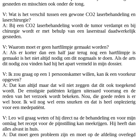
gesneden en misschien ook onder de tong.
V: Wat is het verschil tussen een gewone CO2 laserbehandeling en
laserchirurgie?
A: Bij een CO2 laserbehandeling wordt de tumor verdampt en bij
chirurgie wordt er met behulp van een laserstraal daadwerkelijk
gesneden.
V: Waarom moet er geen hartfilmpje gemaakt worden?
A: Als er korter dan een half jaar terug nog een hartfilmpje is
gemaakt is het niet altijd nodig om dit nogmaals te doen. Als de arts
dit nodig zou vinden had hij het apart vermeld in mijn dossier.
V: Ik zou graag op een 1 persoonskamer willen, kan ik een voorkeur
opgeven?
A: Dat kan altijd maar dat wil niet zeggen dat dit ook toegekend
wordt. De ernstigste patiënten krijgen uiteraard voorrang en de
reden van het verzoek wordt bekeken. Nou, die goede reden is er
wel hoor. Ik wil nog wel eens snurken en dat is heel onplezierig
voor een medepatiënt.
V: Leo wil graag weten of hij direct na de behandeling en voor mijn
ontslag het recept voor de pijnstilling kan meekrijgen. Hij heeft dan
alles alvast in huis.
A: Dat moet geen probleem zijn en moet op de afdeling overlegd