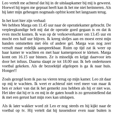
Leo vertelt me achteraf dat hij in de uitslaapkamer bij mij is geweest.
Hoewel hij tegen me gepraat heeft kan ik het me niet herinneren. Als
hij later mijn geheugen nogmaals opfrist komt het langzaam terug.
In het kort hier zijn verhaal:
We hebben Marga om 11.45 uur naar de operatiekamer gebracht. De
verpleegkundige belt mij dat de operatie goed gegaan is en dat ik
even mocht komen. Ik was op de verkoeverkamer om 13.45 uur en
mocht een half uur blijven. Ik kreeg slofjes aan en moest eerst mijn
handen ontsmetten met één of andere gel. Marga was nog zeer
versuft maar redelijk aanspreekbaar. Ruim op tijd zat ik weer op
haar kamer te wachten en met haar kamergenoot te kletsen. Marga
komt om 16.15 uur binnen. Ze is misselijk en krijgt daarvoor iets
door het infuus. Daarna slaapt ze tot 18.00 uur. Ik heb ondertussen
voetbal gekeken. Als de bezoektijd afgelopen is ga ik naar huis.
Honger!!
Zoals gezegd kom ik pas na vieren terug op mijn kamer. Leo zit daar
op mij te wachten. Ik weet er achteraf niet veel meer van maar ik
ben er zeker van dat ik het gemerkt zou hebben als hij er niet was.
Het idee dat hij er is en mij in de gaten houdt is zo geruststellend dat
ik met een gerust hart mijn roes kan uitslapen.
Als ik later wakker word zit Leo er nog steeds en hij kijkt naar de
voetbal op tv. Hij vertelt dat hij tussendoor even naar buiten is