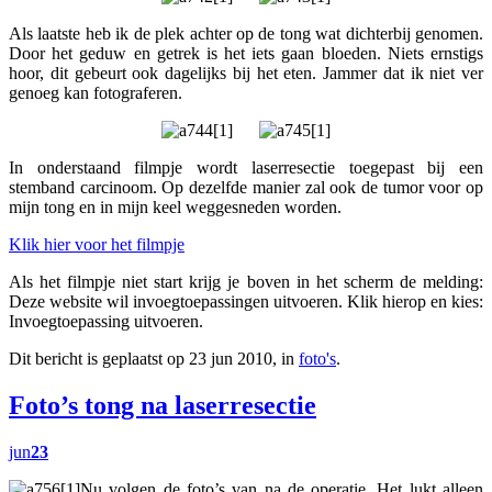
Als laatste heb ik de plek achter op de tong wat dichterbij genomen.
Door het geduw en getrek is het iets gaan bloeden. Niets ernstigs
hoor, dit gebeurt ook dagelijks bij het eten. Jammer dat ik niet ver
genoeg kan fotograferen.
In onderstaand filmpje wordt laserresectie toegepast bij een
stemband carcinoom. Op dezelfde manier zal ook de tumor voor op
mijn tong en in mijn keel weggesneden worden.
Klik hier voor het filmpje
Als het filmpje niet start krijg je boven in het scherm de melding:
Deze website wil invoegtoepassingen uitvoeren. Klik hierop en kies:
Invoegtoepassing uitvoeren.
Dit bericht is geplaatst op 23 jun 2010, in
foto's
.
Foto’s tong na laserresectie
jun
23
Nu volgen de foto’s van na de operatie. Het lukt alleen