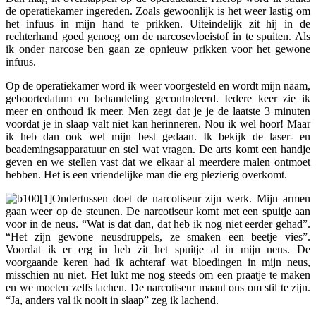
de operatiekamer ingereden. Zoals gewoonlijk is het weer lastig om
het infuus in mijn hand te prikken. Uiteindelijk zit hij in de
rechterhand goed genoeg om de narcosevloeistof in te spuiten. Als
ik onder narcose ben gaan ze opnieuw prikken voor het gewone
infuus.
Op de operatiekamer word ik weer voorgesteld en wordt mijn naam,
geboortedatum en behandeling gecontroleerd. Iedere keer zie ik
meer en onthoud ik meer. Men zegt dat je je de laatste 3 minuten
voordat je in slaap valt niet kan herinneren. Nou ik wel hoor! Maar
ik heb dan ook wel mijn best gedaan. Ik bekijk de laser- en
beademingsapparatuur en stel wat vragen. De arts komt een handje
geven en we stellen vast dat we elkaar al meerdere malen ontmoet
hebben. Het is een vriendelijke man die erg plezierig overkomt.
Ondertussen doet de narcotiseur zijn werk. Mijn armen
gaan weer op de steunen. De narcotiseur komt met een spuitje aan
voor in de neus. “Wat is dat dan, dat heb ik nog niet eerder gehad”.
“Het zijn gewone neusdruppels, ze smaken een beetje vies”.
Voordat ik er erg in heb zit het spuitje al in mijn neus. De
voorgaande keren had ik achteraf wat bloedingen in mijn neus,
misschien nu niet. Het lukt me nog steeds om een praatje te maken
en we moeten zelfs lachen. De narcotiseur maant ons om stil te zijn.
“Ja, anders val ik nooit in slaap” zeg ik lachend.