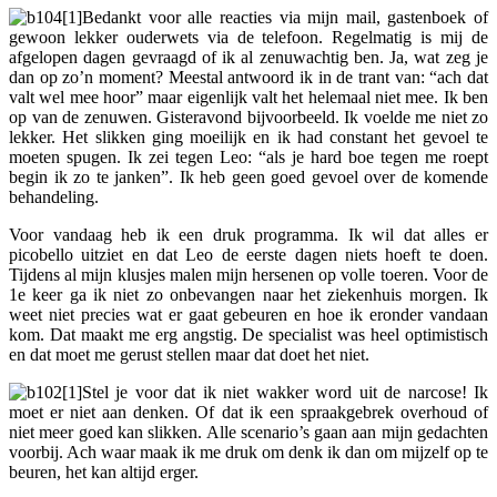
Bedankt voor alle reacties via mijn mail, gastenboek of
gewoon lekker ouderwets via de telefoon. Regelmatig is mij de
afgelopen dagen gevraagd of ik al zenuwachtig ben. Ja, wat zeg je
dan op zo’n moment? Meestal antwoord ik in de trant van: “ach dat
valt wel mee hoor” maar eigenlijk valt het helemaal niet mee. Ik ben
op van de zenuwen. Gisteravond bijvoorbeeld. Ik voelde me niet zo
lekker. Het slikken ging moeilijk en ik had constant het gevoel te
moeten spugen. Ik zei tegen Leo: “als je hard boe tegen me roept
begin ik zo te janken”. Ik heb geen goed gevoel over de komende
behandeling.
Voor vandaag heb ik een druk programma. Ik wil dat alles er
picobello uitziet en dat Leo de eerste dagen niets hoeft te doen.
Tijdens al mijn klusjes malen mijn hersenen op volle toeren. Voor de
1e keer ga ik niet zo onbevangen naar het ziekenhuis morgen. Ik
weet niet precies wat er gaat gebeuren en hoe ik eronder vandaan
kom. Dat maakt me erg angstig. De specialist was heel optimistisch
en dat moet me gerust stellen maar dat doet het niet.
Stel je voor dat ik niet wakker word uit de narcose! Ik
moet er niet aan denken. Of dat ik een spraakgebrek overhoud of
niet meer goed kan slikken. Alle scenario’s gaan aan mijn gedachten
voorbij. Ach waar maak ik me druk om denk ik dan om mijzelf op te
beuren, het kan altijd erger.