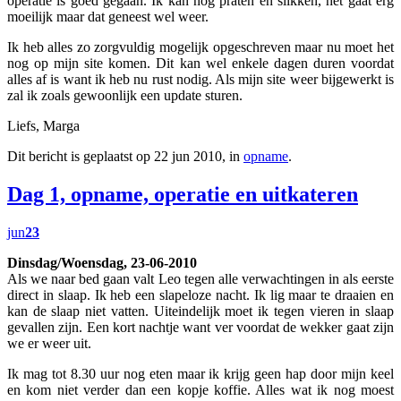
operatie is goed gegaan. Ik kan nog praten en slikken, het gaat erg
moeilijk maar dat geneest wel weer.
Ik heb alles zo zorgvuldig mogelijk opgeschreven maar nu moet het
nog op mijn site komen. Dit kan wel enkele dagen duren voordat
alles af is want ik heb nu rust nodig. Als mijn site weer bijgewerkt is
zal ik zoals gewoonlijk een update sturen.
Liefs, Marga
Dit bericht is geplaatst op 22 jun 2010, in
opname
.
Dag 1, opname, operatie en uitkateren
jun
23
Dinsdag/Woensdag, 23-06-2010
Als we naar bed gaan valt Leo tegen alle verwachtingen in als eerste
direct in slaap. Ik heb een slapeloze nacht. Ik lig maar te draaien en
kan de slaap niet vatten. Uiteindelijk moet ik tegen vieren in slaap
gevallen zijn. Een kort nachtje want ver voordat de wekker gaat zijn
we er weer uit.
Ik mag tot 8.30 uur nog eten maar ik krijg geen hap door mijn keel
en kom niet verder dan een kopje koffie. Alles wat ik nog moest