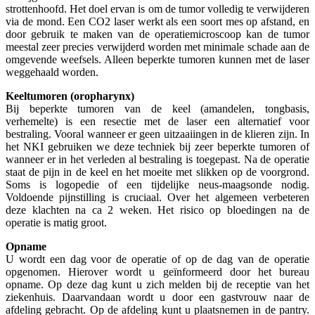
strottenhoofd. Het doel ervan is om de tumor volledig te verwijderen
via de mond. Een CO2 laser werkt als een soort mes op afstand, en
door gebruik te maken van de operatiemicroscoop kan de tumor
meestal zeer precies verwijderd worden met minimale schade aan de
omgevende weefsels. Alleen beperkte tumoren kunnen met de laser
weggehaald worden.
Keeltumoren (oropharynx)
Bij beperkte tumoren van de keel (amandelen, tongbasis,
verhemelte) is een resectie met de laser een alternatief voor
bestraling. Vooral wanneer er geen uitzaaiingen in de klieren zijn. In
het NKI gebruiken we deze techniek bij zeer beperkte tumoren of
wanneer er in het verleden al bestraling is toegepast. Na de operatie
staat de pijn in de keel en het moeite met slikken op de voorgrond.
Soms is logopedie of een tijdelijke neus-maagsonde nodig.
Voldoende pijnstilling is cruciaal. Over het algemeen verbeteren
deze klachten na ca 2 weken. Het risico op bloedingen na de
operatie is matig groot.
Opname
U wordt een dag voor de operatie of op de dag van de operatie
opgenomen. Hierover wordt u geïnformeerd door het bureau
opname. Op deze dag kunt u zich melden bij de receptie van het
ziekenhuis. Daarvandaan wordt u door een gastvrouw naar de
afdeling gebracht. Op de afdeling kunt u plaatsnemen in de pantry.