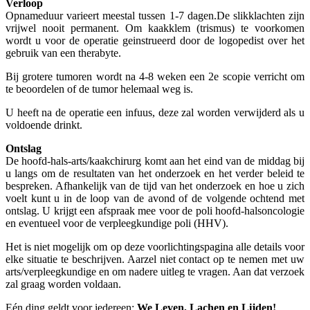
Verloop
Opnameduur varieert meestal tussen 1-7 dagen.De slikklachten zijn
vrijwel nooit permanent. Om kaakklem (trismus) te voorkomen
wordt u voor de operatie geinstrueerd door de logopedist over het
gebruik van een therabyte.
Bij grotere tumoren wordt na 4-8 weken een 2e scopie verricht om
te beoordelen of de tumor helemaal weg is.
U heeft na de operatie een infuus, deze zal worden verwijderd als u
voldoende drinkt.
Ontslag
De hoofd-hals-arts/kaakchirurg komt aan het eind van de middag bij
u langs om de resultaten van het onderzoek en het verder beleid te
bespreken. Afhankelijk van de tijd van het onderzoek en hoe u zich
voelt kunt u in de loop van de avond of de volgende ochtend met
ontslag. U krijgt een afspraak mee voor de poli hoofd-halsoncologie
en eventueel voor de verpleegkundige poli (HHV).
Het is niet mogelijk om op deze voorlichtingspagina alle details voor
elke situatie te beschrijven. Aarzel niet contact op te nemen met uw
arts/verpleegkundige en om nadere uitleg te vragen. Aan dat verzoek
zal graag worden voldaan.
Eén ding geldt voor iedereen:
We Leven, Lachen en Lijden!