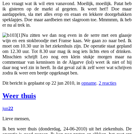
Leo vraagt wat ik wil eten vanavond. Moeilijk, moeilijk. Patat heb
ik gisteren op de markt al gegeten. Ik weet het!! Doe maar
aardappelen, sla met alles erop en eraan en lekkere doorgebakken
speklapjes. Doe maar aardbeien met slagroom toe. Mmmmm, ik heb
er nu al trek in.
Nu zitten we dan nog even in de serre met een glaasje
wijn en een stokbroodje met Franse kaas. We gaan zo naar bed. Ik
moet om 10.30 uur in het ziekenhuis zijn. De operatie staat gepland
om 12.30 uur. Tot 8.30 uur mag ik nog iets lichts eten of drinken.
Misschien schrijft Leo nog een klein stukje morgen maar na
commentaar van kennissen in de Algarve (lol) weet ik niet of hij
daar nog wel zin in heeft. In dat geval zal ik zelf weer wat schrijven
zodra ik weer een beetje opgeknapt ben.
Dit bericht is geplaatst op 22 jun 2010, in
opname
.
2 reacties
Weer thuis
jun
22
Lieve mensen,
Ik ben weer thuis (donderdag, 24-06-2010) uit het ziekenhuis. De