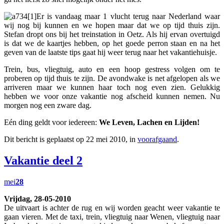
Er is vandaag maar 1 vlucht terug naar Nederland waar
wij nog bij kunnen en we hopen maar dat we op tijd thuis zijn.
Stefan dropt ons bij het treinstation in Oetz. Als hij ervan overtuigd
is dat we de kaartjes hebben, op het goede perron staan en na het
geven van de laatste tips gaat hij weer terug naar het vakantiehuisje.
Trein, bus, vliegtuig, auto en een hoop gestress volgen om te
proberen op tijd thuis te zijn. De avondwake is net afgelopen als we
arriveren maar we kunnen haar toch nog even zien. Gelukkig
hebben we voor onze vakantie nog afscheid kunnen nemen. Nu
morgen nog een zware dag.
Eén ding geldt voor iedereen:
We Leven, Lachen en Lijden!
Dit bericht is geplaatst op 22 mei 2010, in
voorafgaand
.
Vakantie deel 2
mei
28
Vrijdag, 28-05-2010
De uitvaart is achter de rug en wij worden geacht weer vakantie te
gaan vieren. Met de taxi, trein, vliegtuig naar Wenen, vliegtuig naar