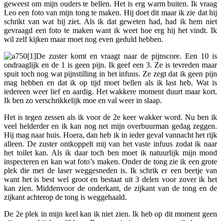
geweest om mijn ouders te bellen. Het is erg warm buiten. Ik vraag
Leo een foto van mijn tong te maken. Hij doet dit maar ik zie dat hij
schrikt van wat hij ziet. Als ik dat geweten had, had ik hem niet
gevraagd een foto te maken want ik weet hoe erg hij het vindt. Ik
wil zelf kijken maar moet nog even geduld hebben.
De zuster komt en vraagt naar de pijnscore. Een 10 is
ondraaglijk en de 1 is geen pijn. Ik geef een 3. Ze is tevreden maar
spuit toch nog wat pijnstilling in het infuus. Ze zegt dat ik geen pijn
mag hebben en dat ik op tijd moet bellen als ik last heb. Wat is
iedereen weer lief en aardig. Het wakkere moment duurt maar kort.
Ik ben zo verschrikkelijk moe en val weer in slaap.
Het is tegen zessen als ik voor de 2e keer wakker word. Nu ben ik
veel helderder en ik kan nog net mijn overbuurman gedag zeggen.
Hij mag naar huis. Hoera, dan heb ik in ieder geval vannacht het rijk
alleen. De zuster ontkoppelt mij van het vaste infuus zodat ik naar
het toilet kan. Als ik daar toch ben moet ik natuurlijk mijn mond
inspecteren en kan wat foto’s maken. Onder de tong zie ik een grote
plek die met de laser weggesneden is. Ik schrik er een beetje van
want het is best wel groot en bestaat uit 3 delen voor zover ik het
kan zien. Middenvoor de onderkant, de zijkant van de tong en de
zijkant achterop de tong is weggehaald.
De 2e plek in mijn keel kan ik niet zien. Ik heb op dit moment geen