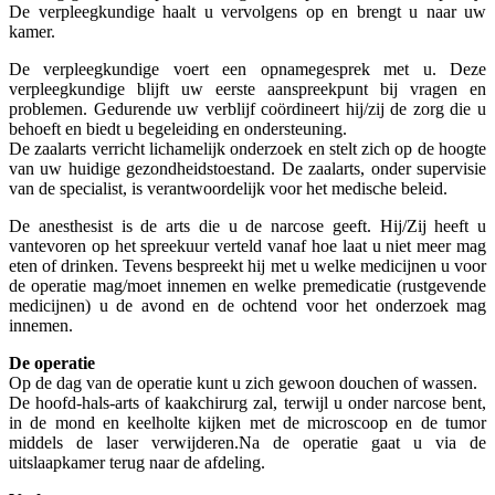
De verpleegkundige haalt u vervolgens op en brengt u naar uw
kamer.
De verpleegkundige voert een opnamegesprek met u. Deze
verpleegkundige blijft uw eerste aanspreekpunt bij vragen en
problemen. Gedurende uw verblijf coördineert hij/zij de zorg die u
behoeft en biedt u begeleiding en ondersteuning.
De zaalarts verricht lichamelijk onderzoek en stelt zich op de hoogte
van uw huidige gezondheidstoestand. De zaalarts, onder supervisie
van de specialist, is verantwoordelijk voor het medische beleid.
De anesthesist is de arts die u de narcose geeft. Hij/Zij heeft u
vantevoren op het spreekuur verteld vanaf hoe laat u niet meer mag
eten of drinken. Tevens bespreekt hij met u welke medicijnen u voor
de operatie mag/moet innemen en welke premedicatie (rustgevende
medicijnen) u de avond en de ochtend voor het onderzoek mag
innemen.
De operatie
Op de dag van de operatie kunt u zich gewoon douchen of wassen.
De hoofd-hals-arts of kaakchirurg zal, terwijl u onder narcose bent,
in de mond en keelholte kijken met de microscoop en de tumor
middels de laser verwijderen.Na de operatie gaat u via de
uitslaapkamer terug naar de afdeling.