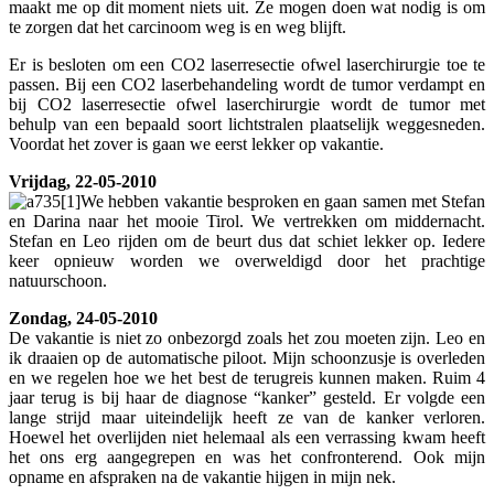
maakt me op dit moment niets uit. Ze mogen doen wat nodig is om
te zorgen dat het carcinoom weg is en weg blijft.
Er is besloten om een CO2 laserresectie ofwel laserchirurgie toe te
passen. Bij een CO2 laserbehandeling wordt de tumor verdampt en
bij CO2 laserresectie ofwel laserchirurgie wordt de tumor met
behulp van een bepaald soort lichtstralen plaatselijk weggesneden.
Voordat het zover is gaan we eerst lekker op vakantie.
Vrijdag, 22-05-2010
We hebben vakantie besproken en gaan samen met Stefan
en Darina naar het mooie Tirol. We vertrekken om middernacht.
Stefan en Leo rijden om de beurt dus dat schiet lekker op. Iedere
keer opnieuw worden we overweldigd door het prachtige
natuurschoon.
Zondag, 24-05-2010
De vakantie is niet zo onbezorgd zoals het zou moeten zijn. Leo en
ik draaien op de automatische piloot. Mijn schoonzusje is overleden
en we regelen hoe we het best de terugreis kunnen maken. Ruim 4
jaar terug is bij haar de diagnose “kanker” gesteld. Er volgde een
lange strijd maar uiteindelijk heeft ze van de kanker verloren.
Hoewel het overlijden niet helemaal als een verrassing kwam heeft
het ons erg aangegrepen en was het confronterend. Ook mijn
opname en afspraken na de vakantie hijgen in mijn nek.