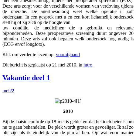
met een anesthesioloog, tijdens het preoperatief spreekuur (POS).
Deze arts zorgt voor de verschillende vormen van verdoving tijdens
de operatie. De anesthesioloog weet welke operatie u zult
ondergaan. In een gesprek met u en een kort lichamelijk onderzoek
stelt hij of zij zich op de hoogte van
uw conditie, de medicijnen die u gebruikt en relevante
bijzonderheden. Deze preoperatieve screening duurt ongeveer 20
minuten. Deze arts zal ook bepalen welk onderzoek nog nodig is
(ECG en/of longfoto).
Klik om verder te lezen op:
voorafgaand
Dit bericht is geplaatst op 21 mei 2010, in
intro
.
Vakantie deel 1
mei
22
2010
Bij de laatste controle op 18 mei is gebleken dat het toch beter is om
nu te gaan behandelen. De plek wordt groter en gevoeliger. Ik zal zo
blij zijn als ik eindelijk van de pijn af ben. Op wat voor manier