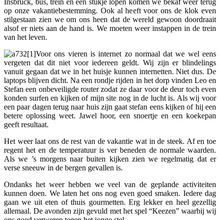
Insbruck, bus, trein en een stukje lopen komen we bekaf weer terug
op onze vakantiebestemming. Ook al heeft voor ons de klok even
stilgestaan zien we om ons heen dat de wereld gewoon doordraait
alsof er niets aan de hand is. We moeten weer instappen in de trein
van het leven.
Voor ons vieren is internet zo normaal dat we wel eens
vergeten dat dit niet voor iedereen geldt. Wij zijn er blindelings
vanuit gegaan dat we in het huisje kunnen internetten. Niet dus. De
laptops blijven dicht. Na een rondje rijden in het dorp vinden Leo en
Stefan een onbeveiligde router zodat ze daar voor de deur toch even
konden surfen en kijken of mijn site nog in de lucht is. Als wij voor
een paar dagen terug naar huis zijn gaat stefan eens kijken of hij een
betere oplossing weet. Jawel hoor, een snoertje en een koekepan
geeft resultaat.
Het weer laat ons de rest van de vakantie wat in de steek. Af en toe
regent het en de temperatuur is ver beneden de normale waarden.
Als we ’s morgens naar buiten kijken zien we regelmatig dat er
verse sneeuw in de bergen gevallen is.
Ondanks het weer hebben we veel van de geplande activiteiten
kunnen doen. We laten het ons nog even goed smaken. Iedere dag
gaan we uit eten of thuis gourmetten. Erg lekker en heel gezellig
allemaal. De avonden zijn gevuld met het spel “Keezen” waarbij wij
ons goed verweren tegen het jonge stel.