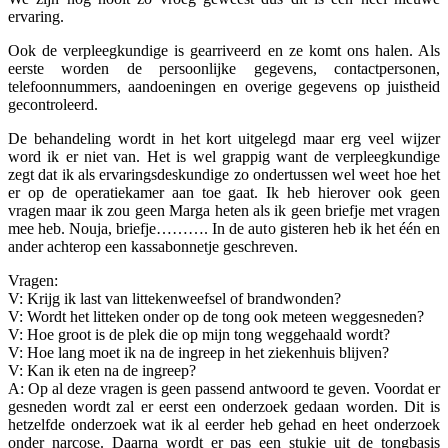
ervaring.
Ook de verpleegkundige is gearriveerd en ze komt ons halen. Als
eerste worden de persoonlijke gegevens, contactpersonen,
telefoonnummers, aandoeningen en overige gegevens op juistheid
gecontroleerd.
De behandeling wordt in het kort uitgelegd maar erg veel wijzer
word ik er niet van. Het is wel grappig want de verpleegkundige
zegt dat ik als ervaringsdeskundige zo ondertussen wel weet hoe het
er op de operatiekamer aan toe gaat. Ik heb hierover ook geen
vragen maar ik zou geen Marga heten als ik geen briefje met vragen
mee heb. Nouja, briefje………. In de auto gisteren heb ik het één en
ander achterop een kassabonnetje geschreven.
Vragen:
V: Krijg ik last van littekenweefsel of brandwonden?
V: Wordt het litteken onder op de tong ook meteen weggesneden?
V: Hoe groot is de plek die op mijn tong weggehaald wordt?
V: Hoe lang moet ik na de ingreep in het ziekenhuis blijven?
V: Kan ik eten na de ingreep?
A: Op al deze vragen is geen passend antwoord te geven. Voordat er
gesneden wordt zal er eerst een onderzoek gedaan worden. Dit is
hetzelfde onderzoek wat ik al eerder heb gehad en heet onderzoek
onder narcose. Daarna wordt er pas een stukje uit de tongbasis