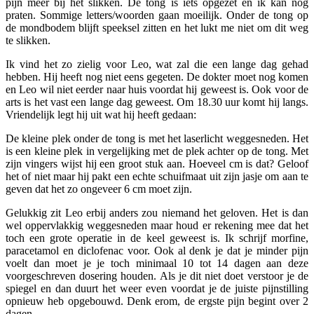
pijn meer bij het slikken. De tong is iets opgezet en ik kan nog
praten. Sommige letters/woorden gaan moeilijk. Onder de tong op
de mondbodem blijft speeksel zitten en het lukt me niet om dit weg
te slikken.
Ik vind het zo zielig voor Leo, wat zal die een lange dag gehad
hebben. Hij heeft nog niet eens gegeten. De dokter moet nog komen
en Leo wil niet eerder naar huis voordat hij geweest is. Ook voor de
arts is het vast een lange dag geweest. Om 18.30 uur komt hij langs.
Vriendelijk legt hij uit wat hij heeft gedaan:
De kleine plek onder de tong is met het laserlicht weggesneden. Het
is een kleine plek in vergelijking met de plek achter op de tong. Met
zijn vingers wijst hij een groot stuk aan. Hoeveel cm is dat? Geloof
het of niet maar hij pakt een echte schuifmaat uit zijn jasje om aan te
geven dat het zo ongeveer 6 cm moet zijn.
Gelukkig zit Leo erbij anders zou niemand het geloven. Het is dan
wel oppervlakkig weggesneden maar houd er rekening mee dat het
toch een grote operatie in de keel geweest is. Ik schrijf morfine,
paracetamol en diclofenac voor. Ook al denk je dat je minder pijn
voelt dan moet je je toch minimaal 10 tot 14 dagen aan deze
voorgeschreven dosering houden. Als je dit niet doet verstoor je de
spiegel en dan duurt het weer even voordat je de juiste pijnstilling
opnieuw heb opgebouwd. Denk erom, de ergste pijn begint over 2
dagen.