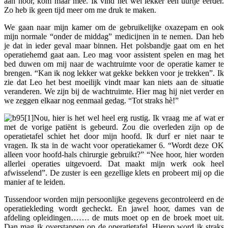
aan hoor, kom maar mee. Ik vind het wel lekker een uurtje eerder.
Zo heb ik geen tijd meer om me druk te maken.
We gaan naar mijn kamer om de gebruikelijke oxazepam en ook
mijn normale “onder de middag” medicijnen in te nemen. Dan heb
je dat in ieder geval maar binnen. Het polsbandje gaat om en het
operatiehemd gaat aan. Leo mag voor assistent spelen en mag het
bed duwen om mij naar de wachtruimte voor de operatie kamer te
brengen. “Kan ik nog lekker wat gekke bekken voor je trekken”. Ik
zie dat Leo het best moeilijk vindt maar kan niets aan de situatie
veranderen. We zijn bij de wachtruimte. Hier mag hij niet verder en
we zeggen elkaar nog eenmaal gedag. “Tot straks hè!”
Nou, hier is het wel heel erg rustig. Ik vraag me af wat er
met de vorige patiënt is gebeurd. Zou die overleden zijn op de
operatietafel schiet het door mijn hoofd. Ik durf er niet naar te
vragen. Ik sta in de wacht voor operatiekamer 6. “Wordt deze OK
alleen voor hoofd-hals chirurgie gebruikt?” “Nee hoor, hier worden
allerlei operaties uitgevoerd. Dat maakt mijn werk ook heel
afwisselend”. De zuster is een gezellige klets en probeert mij op die
manier af te leiden.
Tussendoor worden mijn persoonlijke gegevens gecontroleerd en de
operatiekleding wordt gecheckt. En jawel hoor, dames van de
afdeling opleidingen……. de muts moet op en de broek moet uit.
Dan mag ik overstappen op de operatietafel. Hierop word ik straks