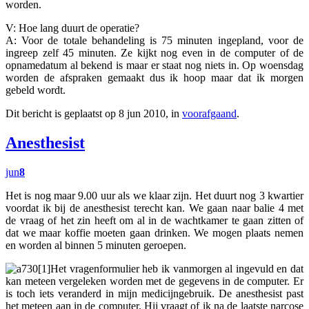
worden.
V: Hoe lang duurt de operatie?
A: Voor de totale behandeling is 75 minuten ingepland, voor de
ingreep zelf 45 minuten. Ze kijkt nog even in de computer of de
opnamedatum al bekend is maar er staat nog niets in. Op woensdag
worden de afspraken gemaakt dus ik hoop maar dat ik morgen
gebeld wordt.
Dit bericht is geplaatst op 8 jun 2010, in
voorafgaand
.
Anesthesist
jun
8
Het is nog maar 9.00 uur als we klaar zijn. Het duurt nog 3 kwartier
voordat ik bij de anesthesist terecht kan. We gaan naar balie 4 met
de vraag of het zin heeft om al in de wachtkamer te gaan zitten of
dat we maar koffie moeten gaan drinken. We mogen plaats nemen
en worden al binnen 5 minuten geroepen.
Het vragenformulier heb ik vanmorgen al ingevuld en dat
kan meteen vergeleken worden met de gegevens in de computer. Er
is toch iets veranderd in mijn medicijngebruik. De anesthesist past
het meteen aan in de computer. Hij vraagt of ik na de laatste narcose