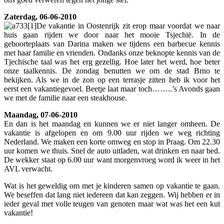
Zaterdag, 06-06-2010
De vakantie in Oostenrijk zit erop maar voordat we naar
huis gaan rijden we door naar het mooie Tsjechië. In de
geboorteplaats van Darina maken we tijdens een barbecue kennis
met haar familie en vrienden. Ondanks onze beknopte kennis van de
Tjechische taal was het erg gezellig. Hoe later het werd, hoe beter
onze taalkennis. De zondag benutten we om de stad Brno te
bekijken. Als we in de zon op een terrasje zitten heb ik voor het
eerst een vakantiegevoel. Beetje laat maar toch……..’s Avonds gaan
we met de familie naar een steakhouse.
Maandag, 07-06-2010
En dan is het maandag en kunnen we er niet langer omheen. De
vakantie is afgelopen en om 9.00 uur rijden we weg richting
Nederland. We maken een korte omweg en stop in Praag. Om 22.30
uur komen we thuis. Snel de auto uitladen, wat drinken en naar bed.
De wekker staat op 6.00 uur want morgenvroeg word ik weer in het
AVL verwacht.
Wat is het geweldig om met je kinderen samen op vakantie te gaan.
We beseffen dat lang niet iedereen dat kan zeggen. Wij hebben er in
ieder geval met volle teugen van genoten maar wat was het een kut
vakantie!