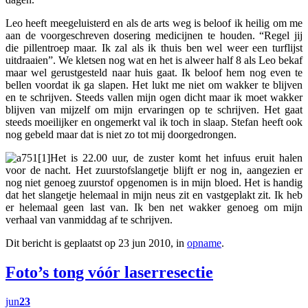
Leo heeft meegeluisterd en als de arts weg is beloof ik heilig om me
aan de voorgeschreven dosering medicijnen te houden. “Regel jij
die pillentroep maar. Ik zal als ik thuis ben wel weer een turflijst
uitdraaien”. We kletsen nog wat en het is alweer half 8 als Leo bekaf
maar wel gerustgesteld naar huis gaat. Ik beloof hem nog even te
bellen voordat ik ga slapen. Het lukt me niet om wakker te blijven
en te schrijven. Steeds vallen mijn ogen dicht maar ik moet wakker
blijven van mijzelf om mijn ervaringen op te schrijven. Het gaat
steeds moeilijker en ongemerkt val ik toch in slaap. Stefan heeft ook
nog gebeld maar dat is niet zo tot mij doorgedrongen.
Het is 22.00 uur, de zuster komt het infuus eruit halen
voor de nacht. Het zuurstofslangetje blijft er nog in, aangezien er
nog niet genoeg zuurstof opgenomen is in mijn bloed. Het is handig
dat het slangetje helemaal in mijn neus zit en vastgeplakt zit. Ik heb
er helemaal geen last van. Ik ben net wakker genoeg om mijn
verhaal van vanmiddag af te schrijven.
Dit bericht is geplaatst op 23 jun 2010, in
opname
.
Foto’s tong vóór laserresectie
jun
23