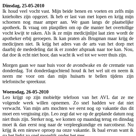
Dinsdag, 25-05-2010
Ik houd veel vocht vast. Mijn beide benen en voeten en zelfs mijn
knieholtes zijn opgezet. Ik heb er last van met lopen en krijg mijn
schoenen nog maar amper aan. We gaan langs de plaatselijke
apotheek. Ik vraag om plaspillen om op die manier het overtollige
vocht kwijt te raken. Als ik ze mijn medicijnlijst laat zien wordt de
apotheker erbij geroepen. Ik kan praten als Brugman maar krijg de
medicijnen niet. Ik krijg het adres van de arts van het dorp met
daarbij de mededeling dat ik er zonder afspraak naar toe kan. Nou,
dat doe ik echt niet hoor, dan wacht ik wel tot we weer thuis zijn.
Morgen gaan we naar huis voor de avondwake en de crematie van
donderdag. Tot donderdagochtend houd ik het wel uit en neem ik
neem me voor om dan mijn huisarts te bellen tijdens zijn
telefonische spreekuur.
Woensdag, 26-05-2010
Leo krijgt op zijn mobieltje telefoon van het AVL dat ze me
volgende week willen opnemen. Zo snel hadden we dat niet
verwacht. Van mijn arts mochten we eerst nog op vakantie dus dit
moet een vergissing zijn. Leo zegt dat we op de geplande datum nog
niet thuis zijn. Sterker nog, we komen op maandag terug en dinsdag
moet ik dan eerst nog naar de verpleegkundige en narcotiseur. Nu
krijg ik een nieuwe oproep na onze vakantie. Ik baal ervan want ik
ga het liefst zo snel mogelijk onder het mes.