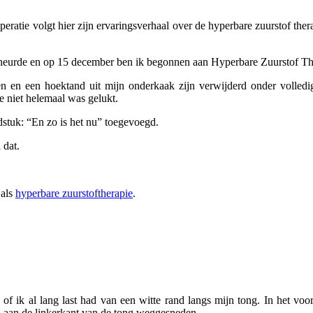
tie volgt hier zijn ervaringsverhaal over de hyperbare zuurstof therap
eurde en op 15 december ben ik begonnen aan Hyperbare Zuurstof The
n en een hoektand uit mijn onderkaak zijn verwijderd onder volledig
e niet helemaal was gelukt.
dstuk: “En zo is het nu” toegevoegd.
 dat.
 als
hyperbare zuurstoftherapie
.
 of ik al lang last had van een witte rand langs mijn tong. In het v
and aan de linkerkant van de tong weggesneden.