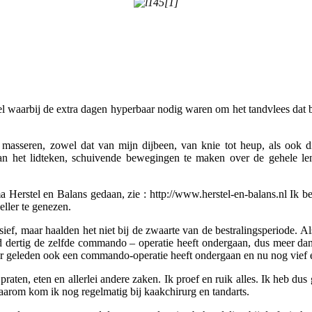
waarbij de extra dagen hyperbaar nodig waren om het tandvlees dat bes
 masseren, zowel dat van mijn dijbeen, van knie tot heup, als ook di
n het lidteken, schuivende bewegingen te maken over de gehele len
 Herstel en Balans gedaan, zie : http://www.herstel-en-balans.nl Ik
ller te genezen.
ief, maar haalden het niet bij de zwaarte van de bestralingsperiode. Als
 dertig de zelfde commando – operatie heeft ondergaan, dus meer dan 2
 geleden ook een commando-operatie heeft ondergaan en nu nog vief en
praten, eten en allerlei andere zaken. Ik proef en ruik alles. Ik heb d
daarom kom ik nog regelmatig bij kaakchirurg en tandarts.