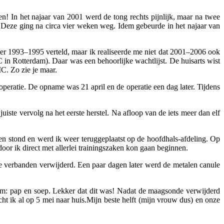
n! In het najaar van 2001 werd de tong rechts pijnlijk, maar na twee
. Deze ging na circa vier weken weg. Idem gebeurde in het najaar van
over 1993–1995 verteld, maar ik realiseerde me niet dat 2001–2006 ook
 in Rotterdam). Daar was een behoorlijke wachtlijst. De huisarts wist
C. Zo zie je maar.
peratie. De opname was 21 april en de operatie een dag later. Tijdens
iste vervolg na het eerste herstel. Na afloop van de iets meer dan elf
ten stond en werd ik weer teruggeplaatst op de hoofdhals-afdeling. Op
oor ik direct met allerlei trainingszaken kon gaan beginnen.
de verbanden verwijderd. Een paar dagen later werd de metalen canule
 om: pap en soep. Lekker dat dit was! Nadat de maagsonde verwijderd
t ik al op 5 mei naar huis.Mijn beste helft (mijn vrouw dus) en onze