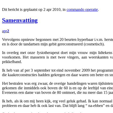
Dit bericht is geplaatst op 2 apr 2010, in
commando operatie
.
Samenvatting
apr
2
Vervolgens opnieuw begonnen met 20 beurten hyperbaar i.v.m. herstel 
en is door de tandartsen mijn gebit gereconstrueerd (cosmetisch).
In overleg met onze fysiotherapeut doet mijn vrouw mijn lidtekens
voorkomen. Het masseren is met twee vingers, aan weerskanten va
prikkelband.
Ik heb van af per 3 september tot eind november 2009 het programma
die kaakreconstructies hadden gekregen en daar waren om beter en sne
Het bestralen was erg zwaar, de overige handelingen waren tijdsintens
gekomen die inmiddels ook boven de 60 is en op de leeftijd van eind
Eveneens een dame van boven de 80 ontmoet, die nu meer dan 15 jaar
Ik heb, als ik om mij heen kijk, erg veel geluk gehad. Ik kan normaal 
probleem en daar heb ik ook last van. Dat blijft lang “ na-ebben” en 