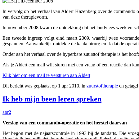
December 2008
In vervolg op het verhaal van Aldert Hazenberg over de commando opera
van deze therapievorm.
In november 2008 kwam de ontdekking dat het tandvlees week en sch
Een tweede ingreep volgt eind maart 2009, waarbij twee voortande
gespannen. Aanvankelijk ontdekte de kaakchirurg en ik dat de operati
Onder aan het verhaal over de hyperbare zuurstof therapie is het hoof
Als je Aldert een mail wilt sturen met een vraag of een reactie dan kan
Klik hier om een mail te versturen aan Aldert
Dit bericht was geplaatst op 1 apr 2010, in
zuurstoftherapie
en getagd
Ik heb mijn been leren spreken
apr
2
Verslag van een commando-operatie en het herstel daarvan
Het begon met de najaarscontrole in 1993 bij de tandarts. Die vroeg
Utrecht; ik ben militair) door de kaakchirurg poliklinisch de witte r