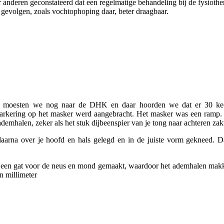
anderen geconstateerd dat een regelmatige behandeling bij de fysiother
gevolgen, zoals vochtophoping daar, beter draagbaar.
erst moesten we nog naar de DHK en daar hoorden we dat er 30 k
markering op het masker werd aangebracht. Het masker was een ramp. J
ademhalen, zeker als het stuk dijbeenspier van je tong naar achteren zak
daarna over je hoofd en hals gelegd en in de juiste vorm gekneed.
en gat voor de neus en mond gemaakt, waardoor het ademhalen makkeli
n millimeter