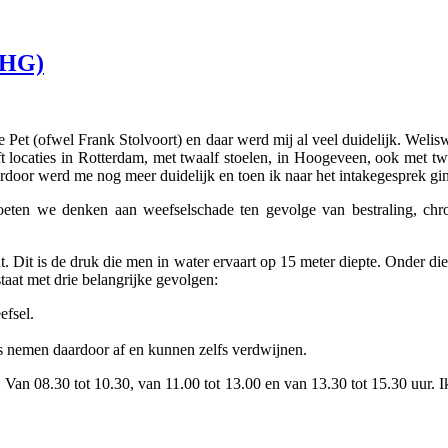
vHG)
e Pet (ofwel Frank Stolvoort) en daar werd mij al veel duidelijk. Welisw
ocaties in Rotterdam, met twaalf stoelen, in Hoogeveen, ook met twa
door werd me nog meer duidelijk en toen ik naar het intakegesprek ging,
ten we denken aan weefselschade ten gevolge van bestraling, chron
 Dit is de druk die men in water ervaart op 15 meter diepte. Onder die
taat met drie belangrijke gevolgen:
efsel.
es nemen daardoor af en kunnen zelfs verdwijnen.
 Van 08.30 tot 10.30, van 11.00 tot 13.00 en van 13.30 tot 15.30 uur. 