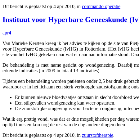
Dit bericht is geplaatst op 4 apr 2010, in
commando operatie
.
Instituut voor Hyperbare Geneeskunde (I
apr
4
Van Marieke Kersten kreeg ik het advies te kijken op de site van Pietj
voor Hyperbare Geneeskunde (IvHG) in Rotterdam. (Het IvHG heeft l
site van het IvHG gekeken naar wat er daar aan informatie stond. Daar
De behandeling is met name gericht op wondgenezing. Daarbij moe
erkende indicaties (in 2009 in totaal 13 indicaties).
Tijdens een behandeling worden patiënten onder 2,5 bar druk gebracht.
waardoor er in het lichaam een sterk verhoogde zuurstofspanning onts
Er kunnen nieuwe bloedvaatjes ontstaan in slecht doorbloed we
Een stilgevallen wondgenezing kan weer opstarten.
De zuurstofrijke omgeving is voor bacteriën ongunstig, infecti
Wat ik erg prettig vond, was dat er drie mogelijkheden per dag waren:
op tijd thuis en kon nog de rest van de dag andere dingen doen.
Dit bericht is geplaatst op 4 apr 2010, in
zuurstoftherapie
.