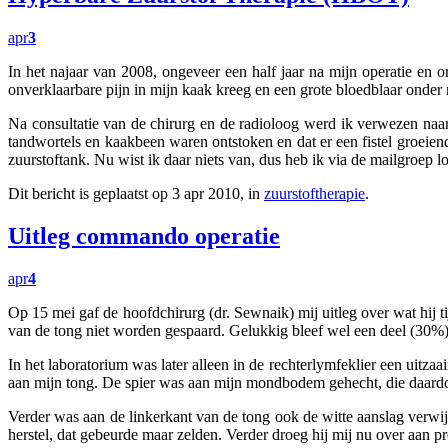
apr
3
In het najaar van 2008, ongeveer een half jaar na mijn operatie en 
onverklaarbare pijn in mijn kaak kreeg en een grote bloedblaar onder 
Na consultatie van de chirurg en de radioloog werd ik verwezen naar
tandwortels en kaakbeen waren ontstoken en dat er een fistel groei
zuurstoftank. Nu wist ik daar niets van, dus heb ik via de mailgroep 
Dit bericht is geplaatst op 3 apr 2010, in
zuurstoftherapie
.
Uitleg commando operatie
apr
4
Op 15 mei gaf de hoofdchirurg (dr. Sewnaik) mij uitleg over wat hij 
van de tong niet worden gespaard. Gelukkig bleef wel een deel (30%) 
In het laboratorium was later alleen in de rechterlymfeklier een uitza
aan mijn tong. De spier was aan mijn mondbodem gehecht, die daardoor
Verder was aan de linkerkant van de tong ook de witte aanslag verwi
herstel, dat gebeurde maar zelden. Verder droeg hij mij nu over aan p