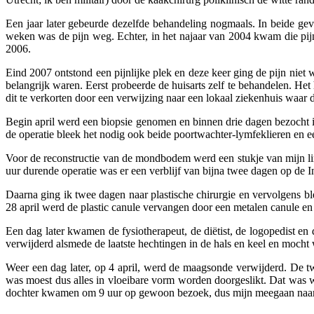
Een jaar later gebeurde dezelfde behandeling nogmaals. In beide gev
weken was de pijn weg. Echter, in het najaar van 2004 kwam die pijn
2006.
Eind 2007 ontstond een pijnlijke plek en deze keer ging de pijn niet
belangrijk waren. Eerst probeerde de huisarts zelf te behandelen. He
dit te verkorten door een verwijzing naar een lokaal ziekenhuis waa
Begin april werd een biopsie genomen en binnen drie dagen bezocht ik
de operatie bleek het nodig ook beide poortwachter-lymfeklieren en 
Voor de reconstructie van de mondbodem werd een stukje van mijn linke
uur durende operatie was er een verblijf van bijna twee dagen op de I
Daarna ging ik twee dagen naar plastische chirurgie en vervolgens bl
28 april werd de plastic canule vervangen door een metalen canule en 
Een dag later kwamen de fysiotherapeut, de diëtist, de logopedist e
verwijderd alsmede de laatste hechtingen in de hals en keel en moch
Weer een dag later, op 4 april, werd de maagsonde verwijderd. De t
was moest dus alles in vloeibare vorm worden doorgeslikt. Dat was w
dochter kwamen om 9 uur op gewoon bezoek, dus mijn meegaan naar h