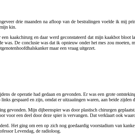
ongeveer drie maanden na afloop van de bestralingen voelde ik mij pr
mijn kin.
 een kaakchirurg en daar werd geconstateerd dat mijn kaakbot bloot lag
ende was. De conclusie was dat ik opnieuw onder het mes zou moeten, m
lotgenotenhoofdhalskanker maar een vraag uitgezet.
tijdens de operatie had gedaan en gevonden. Er was een grote ontsteki
links gespaard en zijn, omdat er uitzaaiingen waren, aan beide zijden 
aiing gevonden. Mijn dijbeenspier was door plastisch chirurgen geplaatst
 voor een deel door deze spier is vervangen. Dat verklaart ook waarom 
jderd. Het ging om een op zich nog goedaardig voorstadium van kanker
rofessor Levendag, de radioloog.