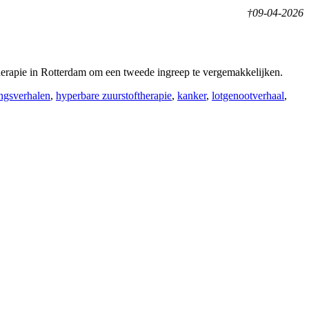
†09-04-2026
rapie in Rotterdam om een tweede ingreep te vergemakkelijken.
ingsverhalen
,
hyperbare zuurstoftherapie
,
kanker
,
lotgenootverhaal
,