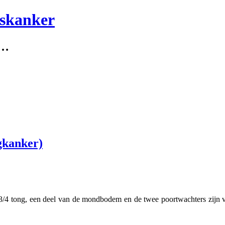
lskanker
s…
gkanker)
4 tong, een deel van de mondbodem en de twee poortwachters zijn ver