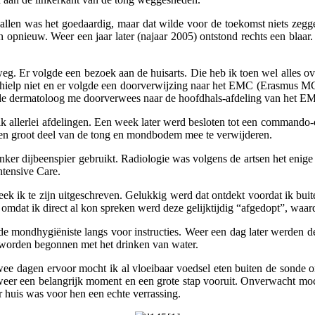
allen was het goedaardig, maar dat wilde voor de toekomst niets zegge
 opnieuw. Weer een jaar later (najaar 2005) ontstond rechts een blaar
 weg. Er volgde een bezoek aan de huisarts. Die heb ik toen wel alles 
t hielp niet en er volgde een doorverwijzing naar het EMC (Erasmus MC
r de dermatoloog me doorverwees naar de hoofdhals-afdeling van het EM
 allerlei afdelingen. Een week later werd besloten tot een commando-o
een groot deel van de tong en mondbodem mee te verwijderen.
r dijbeenspier gebruikt. Radiologie was volgens de artsen het enige ju
ntensive Care.
eek ik te zijn uitgeschreven. Gelukkig werd dat ontdekt voordat ik bui
omdat ik direct al kon spreken werd deze gelijktijdig “afgedopt”, waard
n de mondhygiëniste langs voor instructies. Weer een dag later werden 
t worden begonnen met het drinken van water.
wee dagen ervoor mocht ik al vloeibaar voedsel eten buiten de sonde
eer een belangrijk moment en een grote stap vooruit. Onverwacht moch
uis was voor hen een echte verrassing.