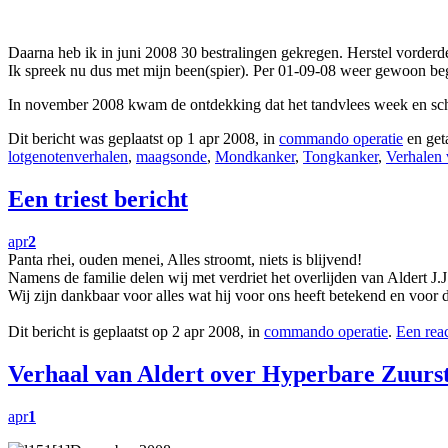
Daarna heb ik in juni 2008 30 bestralingen gekregen. Herstel vorderd
Ik spreek nu dus met mijn been(spier). Per 01-09-08 weer gewoon b
In november 2008 kwam de ontdekking dat het tandvlees week en sch
Dit bericht was geplaatst op 1 apr 2008, in
commando operatie
en get
lotgenotenverhalen
,
maagsonde
,
Mondkanker
,
Tongkanker
,
Verhalen 
Een triest bericht
apr
2
Panta rhei, ouden menei, Alles stroomt, niets is blijvend!
Namens de familie delen wij met verdriet het overlijden van Aldert J.
Wij zijn dankbaar voor alles wat hij voor ons heeft betekend en voor d
Dit bericht is geplaatst op 2 apr 2008, in
commando operatie
.
Een reac
Verhaal van Aldert over Hyperbare Zuurs
apr
1