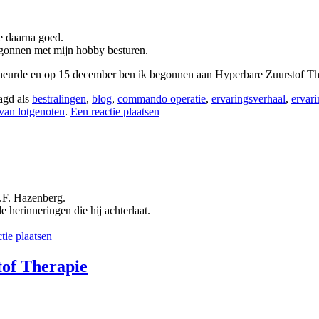
e daarna goed.
egonnen met mijn hobby besturen.
eurde en op 15 december ben ik begonnen aan Hyperbare Zuurstof The
agd als
bestralingen
,
blog
,
commando operatie
,
ervaringsverhaal
,
ervar
van lotgenoten
.
Een reactie plaatsen
J.F. Hazenberg.
e herinneringen die hij achterlaat.
tie plaatsen
tof Therapie