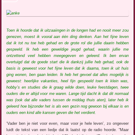
Toen ik hoorde dat ik uitzaaiingen in de longen had en nooit meer zou
genezen, moest ik vooral aan één ding denken. Aan het fijne leven
dat ik tot nu toe heb gehad en de grote rol die jullie daarin hebben
gespeeld. Ik heb een geweldige jeugd gehad, waarin jullie me
ontzettend veel hebben meegegeven en geleerd. Ik ben ervan
overtuigd dat de goede start die ik dankzij jullie heb gehad, ook de
basis is geweest voor het fijne leven dat ik daarna, toen ik uit huis
ging wonen, ben gaan leiden. Ik heb het gevoel dat alles mogelijk is
geweest: heerlijke vakanties, heel fijn gespeeld toen ik klein was,
hobby’s en studies die ik graag wilde doen, leuke feestdagen, twee
ouders die er altijd voor me waren. Lange tijd dacht ik dat dit normaal
was (ook dat alle vaders tussen de middag thuis aten), later heb ik
geleerd hoe bijzonder het is als een gezin nog gewoon bij elkaar is en
ouders een kind alle kansen geven die het verdient.
‘Vader ben je niet voor even, maar voor je hele leven’, zo ongeveer
luidt de tekst van een liedje dat ik laatst op de radio hoorde. “Maar