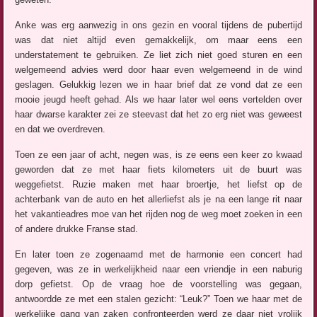
Anke was erg aanwezig in ons gezin en vooral tijdens de pubertijd
was dat niet altijd even gemakkelijk, om maar eens een
understatement te gebruiken. Ze liet zich niet goed sturen en een
welgemeend advies werd door haar even welgemeend in de wind
geslagen. Gelukkig lezen we in haar brief dat ze vond dat ze een
mooie jeugd heeft gehad. Als we haar later wel eens vertelden over
haar dwarse karakter zei ze steevast dat het zo erg niet was geweest
en dat we overdreven.
Toen ze een jaar of acht, negen was, is ze eens een keer zo kwaad
geworden dat ze met haar fiets kilometers uit de buurt was
weggefietst. Ruzie maken met haar broertje, het liefst op de
achterbank van de auto en het allerliefst als je na een lange rit naar
het vakantieadres moe van het rijden nog de weg moet zoeken in een
of andere drukke Franse stad.
En later toen ze zogenaamd met de harmonie een concert had
gegeven, was ze in werkelijkheid naar een vriendje in een naburig
dorp gefietst. Op de vraag hoe de voorstelling was gegaan,
antwoordde ze met een stalen gezicht: “Leuk?” Toen we haar met de
werkelijke gang van zaken confronteerden werd ze daar niet vrolijk