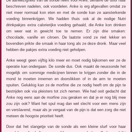
De aanwezigheid van de sonde heeft voor Anke, behalve de door haar
beschreven nadelen, ook voordelen. Anke is erg afgevallen omdat ze
niet meer normaal kon eten en met de sonde kan ze aansterkende
voeding binnenkrijgen. We hadden thuis ook al de nodige Nutri
drinkpakjes extra calorierijke voeding gehaald, die Anke kon drinken
om weer wat in gewicht toe te nemen. Er zijn drie smaken:
chocolade, vanille en citroen. De laatste vond ze niet lekker en
bovendien prikte die smaak in haar tong als ze deze dronk. Maar veel
hebben die pakjes extra voeding niet geholpen.
Anke weegt geen vijftig kilo meer en moet nodig bijkomen eer ze de
operatie kan ondergaan. De sonde dus. Ook maakt de neussonde het
mogelijk om sommige medicijnen binnen te krijgen zonder die in de
mond te moeten innemen en doorslikken of in de arm te moeten
spuiten. Gelukkig kan ze de morfine die ze nodig heeft om de pijn te
bestrijden ook via pleisters tot zich nemen. Wie had ooit gedacht dat
Anke nog eens aan de morfine zou geraken en dat je er nog blij mee
zou zijn ook? Want het spul mag dan wel slecht voor een mens zijn
en verslavend, maar als je vergaat van de pijn is dat een zorg die niet
meteen de hoogste prioriteit heeft.
Door dat het slangetje van de sonde als een kleine slurf voor haar