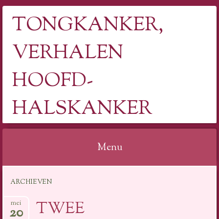
TONGKANKER,
VERHALEN
HOOFD-
HALSKANKER
Menu
Spring
ARCHIEVEN
naar
inhoud
TWEE
mei
20