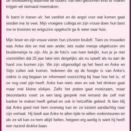
de ontreddering waarmee de ouders van een gestorven kind te maken
krijgen wil niemand meemaken.
Ik barst in tranen uit; het verdriet en de angst voor wat komen gaat
worden me te veel. Mijn vroegere collega en zijn vrouw doen hun best
me te troosten en enigszins opgelucht ga ik weer naar huis.
Mijn broer en zijn vrouw vieren hun zilveren bruiloft. Toen ze trouwden
was Anke drie en met een ander, iets ouder meisje uitgekozen om
bruidsmeisje te zijn. Als je de foto’s van toen bekijkt, kun je je niet
voorstellen dat 25 jaar later iets dergelijks als nu speelt als nu aan de
hand zou kunnen zijn. We zijn uitgenodigd op het feest en Anke en
Stijn zullen ook komen. Iedereen die op de hoogte is van Anke’s
ziekte is erg begaan en informeert voorzichtig bij haar hoe het is, of
ze nog veel pijn heeft. Anke kan niets eten en ook het drinken gaat
maar met kleine slokjes. Zelfs het praten gaat moeizaam, maar
desondanks voert ze een lang gesprek met iemand die zelf met
kanker te maken heeft gehad en ook in hetzelfde gebied. Ik ben blij
dat Anke goed met hem overweg kan en ze luistert aandachtig naar
zijn verhaal. Hij biedt aan Anke te allen tijde te willen ondersteunen en
als ze wil kan ze hem altijd bellen, hetgeen erg aardig is want hij heeft
een razend drukke baan.