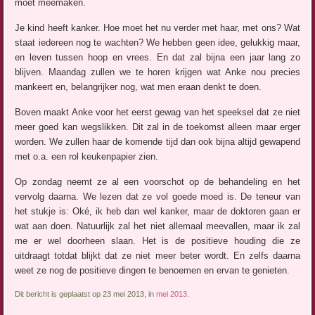
moet meemaken.
Je kind heeft kanker. Hoe moet het nu verder met haar, met ons? Wat
staat iedereen nog te wachten? We hebben geen idee, gelukkig maar,
en leven tussen hoop en vrees. En dat zal bijna een jaar lang zo
blijven. Maandag zullen we te horen krijgen wat Anke nou precies
mankeert en, belangrijker nog, wat men eraan denkt te doen.
Boven maakt Anke voor het eerst gewag van het speeksel dat ze niet
meer goed kan wegslikken. Dit zal in de toekomst alleen maar erger
worden. We zullen haar de komende tijd dan ook bijna altijd gewapend
met o.a. een rol keukenpapier zien.
Op zondag neemt ze al een voorschot op de behandeling en het
vervolg daarna. We lezen dat ze vol goede moed is. De teneur van
het stukje is: Oké, ik heb dan wel kanker, maar de doktoren gaan er
wat aan doen. Natuurlijk zal het niet allemaal meevallen, maar ik zal
me er wel doorheen slaan. Het is de positieve houding die ze
uitdraagt totdat blijkt dat ze niet meer beter wordt. En zelfs daarna
weet ze nog de positieve dingen te benoemen en ervan te genieten.
Dit bericht is geplaatst op 23 mei 2013, in
mei 2013
.