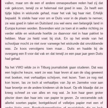
vallen, maar om de een of andere onnaspeurbare reden had zij dat
vak gekozen, terwijl ze er helemaal niet goed in was. Ze heeft een
tijdje bijles in wiskunde gehad, maar het vak lag haar niet. Erfelijk
bepaald. Ik stelde haar voor om er Duits voor in de plaats te nemen;
ze was goed in talen en Duitsland zou wel eens een belangrijk land in
Europa kunnen worden. Bovendien wist ze toen al in welke richting ze
verder wilde en wiskunde hoefde ze daarvoor niet in haar pakket te
hebben. Maar ze hield voet bij stuk. En op het einde van het
schooljaar mocht ze niet over vanwege het wiskunde dat onvoldoende
was. Ze koos vervolgens toen maar… Duits en haalde bij de
overgang een 8 voor dat vak en dat terwijl ze een paar jaar geen Duits
had gehad.
Na het VWO wilde ze in Tilburg journalistiek gaan studeren. Dat was
een logische keuze, want ze was haar leven al aan de slag geweest
met boeken, met verhaaltjes schrijven, met lezen. Toen ze nog niet
kon lezen, las ze toch al verhaaltjes van Jip en Janneke voor aan
haar broertje en de andere kinderen uit de buurt. Op elk blaadje dat ze
kreeg schreef ze van alles en nog wat. Je kon haar geen groter
plezier doen dan haar iets van papier te geven. Ze verzamelde ook
allerlei soorten papier, bontgekleurd of velletjes papier met een of
ander lijstje erop. Boodschappenlijstjes of muziektitels die ze leuk