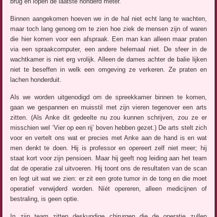
brug en lopen de laatste honderd meter.
Binnen aangekomen hoeven we in de hal niet echt lang te wachten,
maar toch lang genoeg om te zien hoe ziek de mensen zijn of waren
die hier komen voor een afspraak. Een man kan alleen maar praten
via een spraakcomputer, een andere helemaal niet. De sfeer in de
wachtkamer is niet erg vrolijk. Alleen de dames achter de balie lijken
niet te beseffen in welk een omgeving ze verkeren. Ze praten en
lachen honderduit.
Als we worden uitgenodigd om de spreekkamer binnen te komen,
gaan we gespannen en muisstil met zijn vieren tegenover een arts
zitten. (Als Anke dit gedeelte nu zou kunnen schrijven, zou ze er
misschien wel ‘Vier op een rij’ boven hebben gezet.) De arts stelt zich
voor en vertelt ons wat er precies met Anke aan de hand is en wat
men denkt te doen. Hij is professor en opereert zelf niet meer; hij
staat kort voor zijn pensioen. Maar hij geeft nog leiding aan het team
dat de operatie zal uitvoeren. Hij toont ons de resultaten van de scan
en legt uit wat we zien: er zit een grote tumor in de tong en die moet
operatief verwijderd worden. Níét opereren, alleen medicijnen of
bestraling, is geen optie.
In zijn team zitten deskundige chirurgen die de operatie zullen