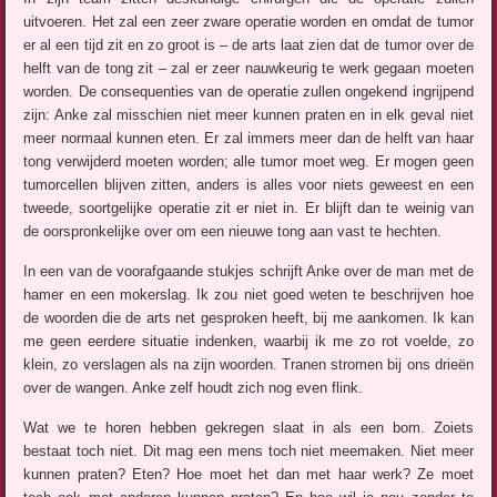
uitvoeren. Het zal een zeer zware operatie worden en omdat de tumor
er al een tijd zit en zo groot is – de arts laat zien dat de tumor over de
helft van de tong zit – zal er zeer nauwkeurig te werk gegaan moeten
worden. De consequenties van de operatie zullen ongekend ingrijpend
zijn: Anke zal misschien niet meer kunnen praten en in elk geval niet
meer normaal kunnen eten. Er zal immers meer dan de helft van haar
tong verwijderd moeten worden; alle tumor moet weg. Er mogen geen
tumorcellen blijven zitten, anders is alles voor niets geweest en een
tweede, soortgelijke operatie zit er niet in. Er blijft dan te weinig van
de oorspronkelijke over om een nieuwe tong aan vast te hechten.
In een van de voorafgaande stukjes schrijft Anke over de man met de
hamer en een mokerslag. Ik zou niet goed weten te beschrijven hoe
de woorden die de arts net gesproken heeft, bij me aankomen. Ik kan
me geen eerdere situatie indenken, waarbij ik me zo rot voelde, zo
klein, zo verslagen als na zijn woorden. Tranen stromen bij ons drieën
over de wangen. Anke zelf houdt zich nog even flink.
Wat we te horen hebben gekregen slaat in als een bom. Zoiets
bestaat toch niet. Dit mag een mens toch niet meemaken. Niet meer
kunnen praten? Eten? Hoe moet het dan met haar werk? Ze moet