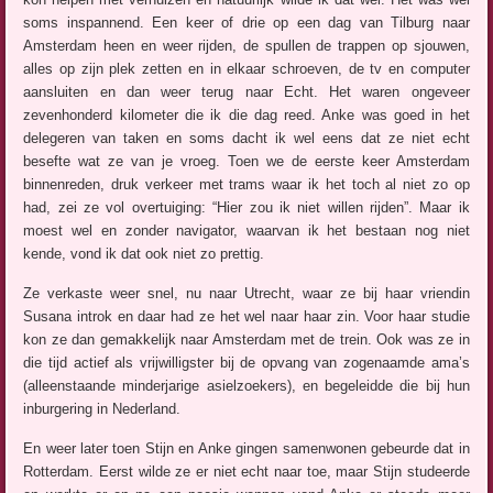
soms inspannend. Een keer of drie op een dag van Tilburg naar
Amsterdam heen en weer rijden, de spullen de trappen op sjouwen,
alles op zijn plek zetten en in elkaar schroeven, de tv en computer
aansluiten en dan weer terug naar Echt. Het waren ongeveer
zevenhonderd kilometer die ik die dag reed. Anke was goed in het
delegeren van taken en soms dacht ik wel eens dat ze niet echt
besefte wat ze van je vroeg. Toen we de eerste keer Amsterdam
binnenreden, druk verkeer met trams waar ik het toch al niet zo op
had, zei ze vol overtuiging: “Hier zou ik niet willen rijden”. Maar ik
moest wel en zonder navigator, waarvan ik het bestaan nog niet
kende, vond ik dat ook niet zo prettig.
Ze verkaste weer snel, nu naar Utrecht, waar ze bij haar vriendin
Susana introk en daar had ze het wel naar haar zin. Voor haar studie
kon ze dan gemakkelijk naar Amsterdam met de trein. Ook was ze in
die tijd actief als vrijwilligster bij de opvang van zogenaamde ama’s
(alleenstaande minderjarige asielzoekers), en begeleidde die bij hun
inburgering in Nederland.
En weer later toen Stijn en Anke gingen samenwonen gebeurde dat in
Rotterdam. Eerst wilde ze er niet echt naar toe, maar Stijn studeerde