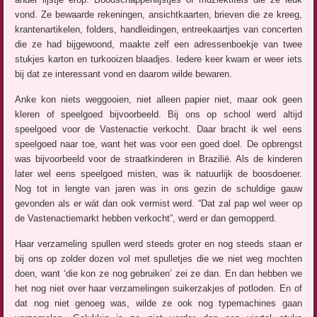
vond. Ze bewaarde rekeningen, ansichtkaarten, brieven die ze kreeg,
krantenartikelen, folders, handleidingen, entreekaartjes van concerten
die ze had bijgewoond, maakte zelf een adressenboekje van twee
stukjes karton en turkooizen blaadjes. Iedere keer kwam er weer iets
bij dat ze interessant vond en daarom wilde bewaren.
Anke kon niets weggooien, niet alleen papier niet, maar ook geen
kleren of speelgoed bijvoorbeeld. Bij ons op school werd altijd
speelgoed voor de Vastenactie verkocht. Daar bracht ik wel eens
speelgoed naar toe, want het was voor een goed doel. De opbrengst
was bijvoorbeeld voor de straatkinderen in Brazilië. Als de kinderen
later wel eens speelgoed misten, was ik natuurlijk de boosdoener.
Nog tot in lengte van jaren was in ons gezin de schuldige gauw
gevonden als er wát dan ook vermist werd. “Dat zal pap wel weer op
de Vastenactiemarkt hebben verkocht”, werd er dan gemopperd.
Haar verzameling spullen werd steeds groter en nog steeds staan er
bij ons op zolder dozen vol met spulletjes die we niet weg mochten
doen, want ‘die kon ze nog gebruiken’ zei ze dan. En dan hebben we
het nog niet over haar verzamelingen suikerzakjes of potloden. En of
dat nog niet genoeg was, wilde ze ook nog typemachines gaan