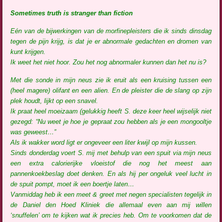
Sometimes truth is stranger than fiction
Eén van de bijwerkingen van de morfinepleisters die ik sinds dinsdag
tegen de pijn krijg, is dat je er abnormale gedachten en dromen van
kunt krijgen.
Ik weet het niet hoor. Zou het nog abnormaler kunnen dan het nu is?
Met die sonde in mijn neus zie ik eruit als een kruising tussen een
(heel magere) olifant en een alien. En de pleister die de slang op zijn
plek houdt, lijkt op een snavel.
Ik praat heel moeizaam (gelukkig heeft S. deze keer heel wijselijk niet
gezegd: “Nu weet je hoe je gepraat zou hebben als je een mongooltje
was geweest…”
Als ik wakker word ligt er ongeveer een liter kwijl op mijn kussen.
Sinds donderdag voert S. mij met behulp van een spuit via mijn neus
een extra calorierijke vloeistof die nog het meest aan
pannenkoekbeslag doet denken. En als hij per ongeluk veel lucht in
de spuit pompt, moet ik een boertje laten…
Vanmiddag heb ik een meet & greet met negen specialisten tegelijk in
de Daniel den Hoed Kliniek die allemaal even aan mij willen
‘snuffelen’ om te kijken wat ik precies heb. Om te voorkomen dat de