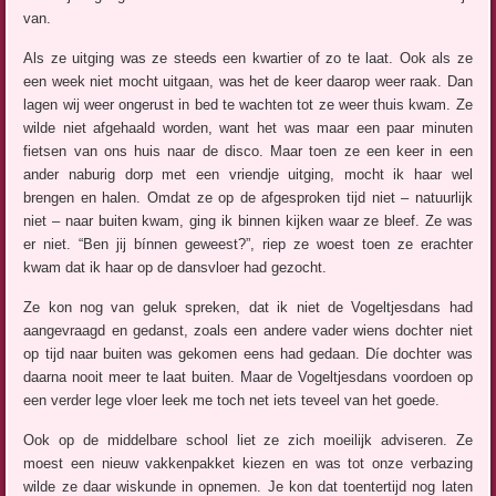
van.
Als ze uitging was ze steeds een kwartier of zo te laat. Ook als ze
een week niet mocht uitgaan, was het de keer daarop weer raak. Dan
lagen wij weer ongerust in bed te wachten tot ze weer thuis kwam. Ze
wilde niet afgehaald worden, want het was maar een paar minuten
fietsen van ons huis naar de disco. Maar toen ze een keer in een
ander naburig dorp met een vriendje uitging, mocht ik haar wel
brengen en halen. Omdat ze op de afgesproken tijd niet – natuurlijk
niet – naar buiten kwam, ging ik binnen kijken waar ze bleef. Ze was
er niet. “Ben jij bínnen geweest?”, riep ze woest toen ze erachter
kwam dat ik haar op de dansvloer had gezocht.
Ze kon nog van geluk spreken, dat ik niet de Vogeltjesdans had
aangevraagd en gedanst, zoals een andere vader wiens dochter niet
op tijd naar buiten was gekomen eens had gedaan. Díe dochter was
daarna nooit meer te laat buiten. Maar de Vogeltjesdans voordoen op
een verder lege vloer leek me toch net iets teveel van het goede.
Ook op de middelbare school liet ze zich moeilijk adviseren. Ze
moest een nieuw vakkenpakket kiezen en was tot onze verbazing
wilde ze daar wiskunde in opnemen. Je kon dat toentertijd nog laten