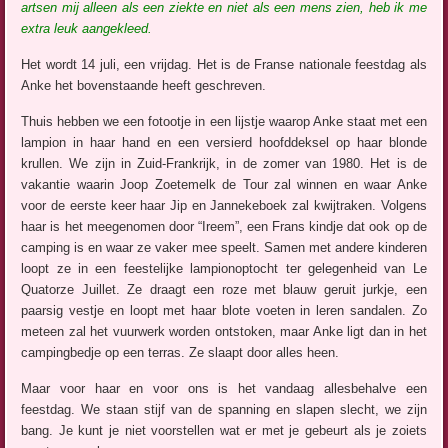
artsen mij alleen als een ziekte en niet als een mens zien, heb ik me
extra leuk aangekleed.
Het wordt 14 juli, een vrijdag. Het is de Franse nationale feestdag als
Anke het bovenstaande heeft geschreven.
Thuis hebben we een fotootje in een lijstje waarop Anke staat met een
lampion in haar hand en een versierd hoofddeksel op haar blonde
krullen. We zijn in Zuid-Frankrijk, in de zomer van 1980. Het is de
vakantie waarin Joop Zoetemelk de Tour zal winnen en waar Anke
voor de eerste keer haar Jip en Jannekeboek zal kwijtraken. Volgens
haar is het meegenomen door “Ireem”, een Frans kindje dat ook op de
camping is en waar ze vaker mee speelt. Samen met andere kinderen
loopt ze in een feestelijke lampionoptocht ter gelegenheid van Le
Quatorze Juillet. Ze draagt een roze met blauw geruit jurkje, een
paarsig vestje en loopt met haar blote voeten in leren sandalen. Zo
meteen zal het vuurwerk worden ontstoken, maar Anke ligt dan in het
campingbedje op een terras. Ze slaapt door alles heen.
Maar voor haar en voor ons is het vandaag allesbehalve een
feestdag. We staan stijf van de spanning en slapen slecht, we zijn
bang. Je kunt je niet voorstellen wat er met je gebeurt als je zoiets