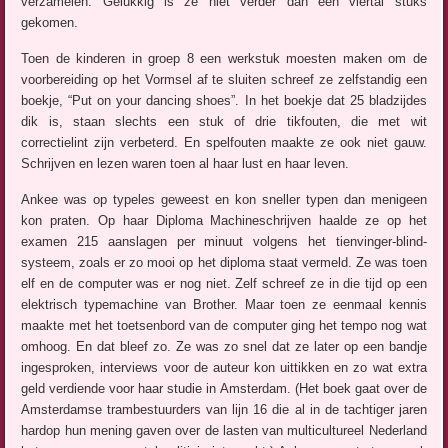
verzamelen. Gelukkig is ze niet verder dan een viertal stuks
gekomen.
Toen de kinderen in groep 8 een werkstuk moesten maken om de
voorbereiding op het Vormsel af te sluiten schreef ze zelfstandig een
boekje, “Put on your dancing shoes”. In het boekje dat 25 bladzijdes
dik is, staan slechts een stuk of drie tikfouten, die met wit
correctielint zijn verbeterd. En spelfouten maakte ze ook niet gauw.
Schrijven en lezen waren toen al haar lust en haar leven.
Ankee was op typeles geweest en kon sneller typen dan menigeen
kon praten. Op haar Diploma Machineschrijven haalde ze op het
examen 215 aanslagen per minuut volgens het tienvinger-blind-
systeem, zoals er zo mooi op het diploma staat vermeld. Ze was toen
elf en de computer was er nog niet. Zelf schreef ze in die tijd op een
elektrisch typemachine van Brother. Maar toen ze eenmaal kennis
maakte met het toetsenbord van de computer ging het tempo nog wat
omhoog. En dat bleef zo. Ze was zo snel dat ze later op een bandje
ingesproken, interviews voor de auteur kon uittikken en zo wat extra
geld verdiende voor haar studie in Amsterdam. (Het boek gaat over de
Amsterdamse trambestuurders van lijn 16 die al in de tachtiger jaren
hardop hun mening gaven over de lasten van multicultureel Nederland