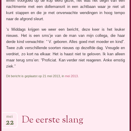
leven voorgoed op de kop werd gezet; het was het begin van een
nachtmerrie met een dollemansrit in een achtbaan waar je niet uit
kunt stappen en die je met onverwachte wendingen in hoog tempo
naar de afgrond sleurt.
‘s Middags krijgen we weer een bericht, deze keer is het leuker
nieuws. Het is een sms’je van de man van mijn collega, die haar
derde kind verwachtte: “ V. geboren. Alles goed met moeder en kind”.
Twee zulk verschillende soorten nieuws op dezelfde dag. Vreugde en
verdriet, zo kort na elkaar. Het is haast niet te geloven. Ik kan alleen
maar terug sms’en: “Proficiat. Kan verder niet reageren. Anke ernstig
ziek.”
Dit bericht is geplaatst op 21 mei 2013, in
mei 2013
.
De eerste slang
mei
22