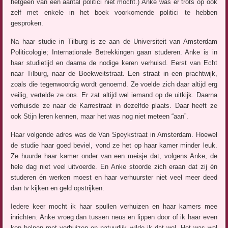
hetgeen van een aantal politici niet mocht.) Anke was er trots op ook
zelf met enkele in het boek voorkomende politici te hebben
gesproken.
Na haar studie in Tilburg is ze aan de Universiteit van Amsterdam
Politicologie; Internationale Betrekkingen gaan studeren. Anke is in
haar studietijd en daarna de nodige keren verhuisd. Eerst van Echt
naar Tilburg, naar de Boekweitstraat. Een straat in een prachtwijk,
zoals die tegenwoordig wordt genoemd. Ze voelde zich daar altijd erg
veilig, vertelde ze ons. Er zat altijd wel iemand op de uitkijk. Daarna
verhuisde ze naar de Karrestraat in dezelfde plaats. Daar heeft ze
ook Stijn leren kennen, maar het was nog niet meteen “aan”.
Haar volgende adres was de Van Speykstraat in Amsterdam. Hoewel
de studie haar goed beviel, vond ze het op haar kamer minder leuk.
Ze huurde haar kamer onder van een meisje dat, volgens Anke, de
hele dag niet veel uitvoerde. En Anke stoorde zich eraan dat zij én
studeren én werken moest en haar verhuurster niet veel meer deed
dan tv kijken en geld opstrijken.
Iedere keer mocht ik haar spullen verhuizen en haar kamers mee
inrichten. Anke vroeg dan tussen neus en lippen door of ik haar even
kon helpen met verhuizen en natuurlijk wilde ik dat wel. Het was wel