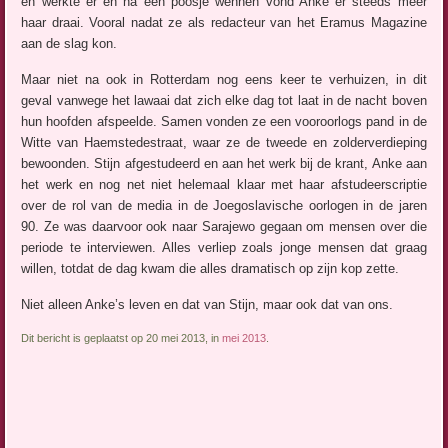
en werkte er en na een poosje wennen vond Anke er steeds meer
haar draai. Vooral nadat ze als redacteur van het Eramus Magazine
aan de slag kon.
Maar niet na ook in Rotterdam nog eens keer te verhuizen, in dit
geval vanwege het lawaai dat zich elke dag tot laat in de nacht boven
hun hoofden afspeelde. Samen vonden ze een vooroorlogs pand in de
Witte van Haemstedestraat, waar ze de tweede en zolderverdieping
bewoonden. Stijn afgestudeerd en aan het werk bij de krant, Anke aan
het werk en nog net niet helemaal klaar met haar afstudeerscriptie
over de rol van de media in de Joegoslavische oorlogen in de jaren
90. Ze was daarvoor ook naar Sarajewo gegaan om mensen over die
periode te interviewen. Alles verliep zoals jonge mensen dat graag
willen, totdat de dag kwam die alles dramatisch op zijn kop zette.
Niet alleen Anke’s leven en dat van Stijn, maar ook dat van ons.
Dit bericht is geplaatst op 20 mei 2013, in
mei 2013
.