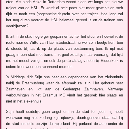
eten. Als sinds Anke in Rotterdam woont rijden we langs het nieuwe
traject van de HSL. Er wordt al hele poos niet meer gewerkt en toch
rijdt er nooit een (hogesnelheids)trein over het traject. Hoe lang zal
het nog duren voordat de HSL helemaal gereed is en de treinen ons
voorbijrazen?
Ik zit in de stad nog erger gespannen achter het stuur en hoewel ik de
route naar de Witte van Haemstedestraat nu wel zo’n beetje ken, ben
ik steeds blij als ik op de plaats van bestemming ben. Ik rijd niet
graag in een stad met trams – ik geef ze altijd maar voorrang, dat lijkt
me het meest veilig – en ook de juiste afslag vinden bij Ridderkerk is
iedere keer weer een spannend moment.
‘s Middags rijdt Stijn ons naar een dependance van het ziekenhuis
nabij de Erasmusbrug waar de afspraak zal zijn. Het gebouw heet
Zalmhaven en ligt aan de Gedempte Zalmhaven. Vanwege
verbouwingen in het Erasmus MC vindt het gesprek hier plaats en
niet in het ziekenhuis.
Stijn heeft duidelijk geen angst om in de stad te rijden, hij heeft
weliswaar nog niet zo lang zijn rijbewijs, daartegenover staat dat hij
de stad inmidels op zijn duimpje kent. Hij parkeert de auto onder de