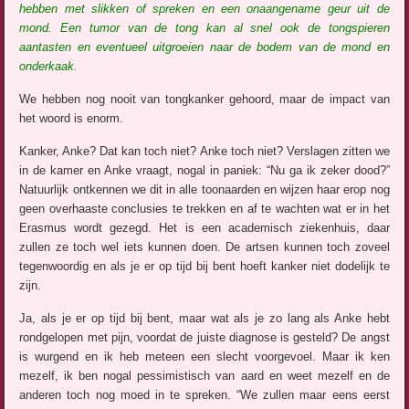
hebben met slikken of spreken en een onaangename geur uit de
mond.
Een tumor van de tong kan al snel ook de tongspieren
aantasten en eventueel uitgroeien naar de bodem van de mond en
onderkaak.
We hebben nog nooit van tongkanker gehoord, maar de impact van
het woord is enorm.
Kanker, Anke? Dat kan toch niet? Anke toch niet? Verslagen zitten we
in de kamer en Anke vraagt, nogal in paniek: “Nu ga ik zeker dood?”
Natuurlijk ontkennen we dit in alle toonaarden en wijzen haar erop nog
geen overhaaste conclusies te trekken en af te wachten wat er in het
Erasmus wordt gezegd. Het is een academisch ziekenhuis, daar
zullen ze toch wel iets kunnen doen. De artsen kunnen toch zoveel
tegenwoordig en als je er op tijd bij bent hoeft kanker niet dodelijk te
zijn.
Ja, als je er op tijd bij bent, maar wat als je zo lang als Anke hebt
rondgelopen met pijn, voordat de juiste diagnose is gesteld? De angst
is wurgend en ik heb meteen een slecht voorgevoel. Maar ik ken
mezelf, ik ben nogal pessimistisch van aard en weet mezelf en de
anderen toch nog moed in te spreken. “We zullen maar eens eerst