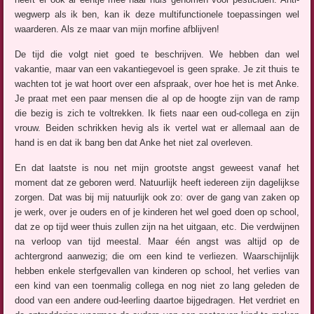
wegwerp als ik ben, kan ik deze multifunctionele toepassingen wel
waarderen. Als ze maar van mijn morfine afblijven!
De tijd die volgt niet goed te beschrijven. We hebben dan wel
vakantie, maar van een vakantiegevoel is geen sprake. Je zit thuis te
wachten tot je wat hoort over een afspraak, over hoe het is met Anke.
Je praat met een paar mensen die al op de hoogte zijn van de ramp
die bezig is zich te voltrekken. Ik fiets naar een oud-collega en zijn
vrouw. Beiden schrikken hevig als ik vertel wat er allemaal aan de
hand is en dat ik bang ben dat Anke het niet zal overleven.
En dat laatste is nou net mijn grootste angst geweest vanaf het
moment dat ze geboren werd. Natuurlijk heeft iedereen zijn dagelijkse
zorgen. Dat was bij mij natuurlijk ook zo: over de gang van zaken op
je werk, over je ouders en of je kinderen het wel goed doen op school,
dat ze op tijd weer thuis zullen zijn na het uitgaan, etc. Die verdwijnen
na verloop van tijd meestal. Maar één angst was altijd op de
achtergrond aanwezig; die om een kind te verliezen. Waarschijnlijk
hebben enkele sterfgevallen van kinderen op school, het verlies van
een kind van een toenmalig collega en nog niet zo lang geleden de
dood van een andere oud-leerling daartoe bijgedragen. Het verdriet en