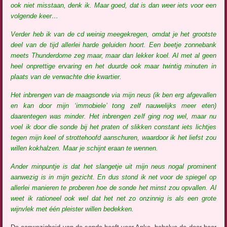
ook niet misstaan, denk ik. Maar goed, dat is dan weer iets voor een
volgende keer…
Verder heb ik van de cd weinig meegekregen, omdat je het grootste
deel van de tijd allerlei harde geluiden hoort. Een beetje zonnebank
meets Thunderdome zeg maar, maar dan lekker koel. Al met al geen
heel onprettige ervaring en het duurde ook maar twintig minuten in
plaats van de verwachte drie kwartier.
Het inbrengen van de maagsonde via mijn neus (ik ben erg afgevallen
en kan door mijn ‘immobiele’ tong zelf nauwelijks meer eten)
daarentegen was minder. Het inbrengen zelf ging nog wel, maar nu
voel ik door die sonde bij het praten of slikken constant iets lichtjes
tegen mijn keel of strottehoofd aanschuren, waardoor ik het liefst zou
willen kokhalzen. Maar je schijnt eraan te wennen.
Ander minpuntje is dat het slangetje uit mijn neus nogal prominent
aanwezig is in mijn gezicht. En dus stond ik net voor de spiegel op
allerlei manieren te proberen hoe de sonde het minst zou opvallen. Al
weet ik rationeel ook wel dat het net zo onzinnig is als een grote
wijnvlek met één pleister willen bedekken.