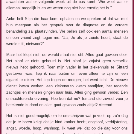
afwachten wat er volgende week uit de bus komt. Wie weet wat er
allemaal mogelijk is en we weten nog niet hoe ernstig het is.”
Anke belt Stijn die haar komt ophalen en we spreken af dat we met
hun meegaan als het gesprek over de diagnose en de verdere
behandeling zal plaatsvinden. We bellen zelf ook een aantal mensen
en een vriend zegt tegen me: “Ja, Jo als je zoiets hoort, staat de
wereld stil, nietwaar?”
Maar het klopt niet, de wereld staat niet stil. Alles gaat gewoon door.
Net alsof er niets gebeurd is. Net alsof je zojuist geen vreselijk
nieuws hebt gehoord. Toen mijn vader in het ziekenhuis te Sittard
gestorven was, liep ik naar buiten om even alleen te zijn en een
sigaret te roken. Het liep tegen de morgen, het werd licht. De nieuwe
dienst kwam werken, een ziekenauto kwam aanrijden, het regende
zachtjes en mensen gingen naar huis. Alles ging gewoon verder. Een
ontnuchterende ervaring. Hoe kon dat nu? Iemand die zoveel voor je
betekende is dood en alles gaat gewoon zoals altijd? Vreemd.
Het is niet goed mogelijk om te omschrijven wat je voelt op zo’n dag
dat je te horen krijgt dat je kind kanker heeft; ongeloof, verbijstering,
angst, woede, hoop, wanhoop. Ik weet wel dat op die dag voor ons