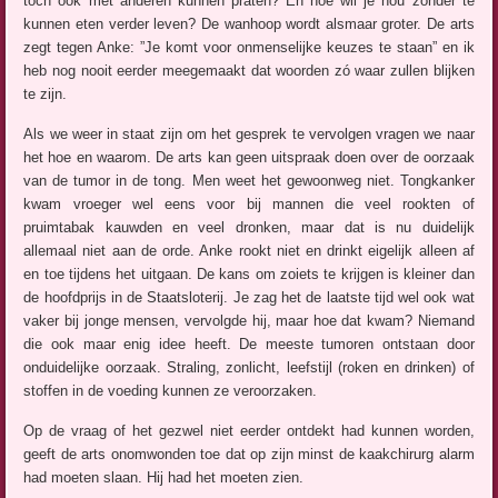
toch ook met anderen kunnen praten? En hoe wil je nou zonder te
kunnen eten verder leven? De wanhoop wordt alsmaar groter. De arts
zegt tegen Anke: ”Je komt voor onmenselijke keuzes te staan” en ik
heb nog nooit eerder meegemaakt dat woorden zó waar zullen blijken
te zijn.
Als we weer in staat zijn om het gesprek te vervolgen vragen we naar
het hoe en waarom. De arts kan geen uitspraak doen over de oorzaak
van de tumor in de tong. Men weet het gewoonweg niet. Tongkanker
kwam vroeger wel eens voor bij mannen die veel rookten of
pruimtabak kauwden en veel dronken, maar dat is nu duidelijk
allemaal niet aan de orde. Anke rookt niet en drinkt eigelijk alleen af
en toe tijdens het uitgaan. De kans om zoiets te krijgen is kleiner dan
de hoofdprijs in de Staatsloterij. Je zag het de laatste tijd wel ook wat
vaker bij jonge mensen, vervolgde hij, maar hoe dat kwam? Niemand
die ook maar enig idee heeft. De meeste tumoren ontstaan door
onduidelijke oorzaak. Straling, zonlicht, leefstijl (roken en drinken) of
stoffen in de voeding kunnen ze veroorzaken.
Op de vraag of het gezwel niet eerder ontdekt had kunnen worden,
geeft de arts onomwonden toe dat op zijn minst de kaakchirurg alarm
had moeten slaan. Hij had het moeten zien.