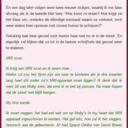
En een dag later volgen weer twee nieuwe stukjes, waarbij ik me later
afvraag als ik de tweede titel lees: “Hoe komt ze eraan? Hoe krijgt ze
het klaar om, ondanks de ellendige toestand waarin ze verkeert, toch
weer iedere keer opnieuw met zoveel humor te schrijven?”
Gelukkig laat haar gevoel voor humor haar niet nu al in de steek. En
eigenlijk zal blijken dat ze tot in de laatste schrijfsels dat gevoel weet
te etaleren.
MRI scan
Ik krijg een MRI scan en ik neem mee…
Welke cd zou het fijnst zijn om naar te luisteren als je drie kwartier
lang heel stil onder zo’n MRI-apparaat moet liggen? Ik denk dat ik
voor 18 van Moby kies, die vind ik er wel bij passen. Nu maar hopen
dat de ‘plaat’ niet blijft hangen…
My first sonde
Ik moet zeggen: het had wel wat om op Moby’s In my heart dat MRI
apparaat ingeschoven te worden. Het gaf iets, hoe zal ik het zeggen,
heroïsch aan de gebeurtenis. Al had Space Oddity van David Bowie