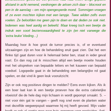
afstand in acht nemend, verdrongen de artsen zich daar – blocnoot en
pen in de aanslag – om mijn opengesperde mond. Sommigen vroegen
of ze even mochten kijken met een lampje. Twee wilden zelfs even
voelen. Ze beloofden me geen pijn te doen en dat deden ze ook niet.
Iedereen was heel aardig en beleefd. Maar kreeg toch een beetje de
indruk een soort bezienswaardigheid te zijn (en niet vanwege die
‘extra leuke’ kleding…)
Maandag hoor ik hoe groot de tumor precies is, of er eventueel
uitzaaiingen zijn en hoe de behandeling eruit gaat zien. Dat het een
flinke tijd gaat duren voor ik helemaal beter ben, staat in ieder geval
vast. En dan nog zal ik misschien altijd een beetje moeite houden
met het uitspreken van bepaalde letters en het kauwen van bepaald
voedsel. Logopedie gaat in de behandeling een belangrijke rol gaat
spelen, en dat vind ik geen leuk vooruitzicht.
Zijn er ook nog positieve dingen te melden? Eens even kijken. Als ik
een boer laat kan ik een beetje proeven hoe die extra calorierijke
vloeistof die de hele dag mijn lichaam in wordt gepompt smaakt. S. –
niet voor één gat te vangen – geeft nog snel even de planten water
met dezelfde wegwerpspuit waarmee hij mij heeft gevoed. Mijn vader
heeft er ook al eentje mee naar huis genomen voor pesticiden. Anti-