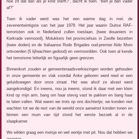
hoe zit dat dan als je kind sterft?”, dacht ik toen. “Ben je dan vader
af?”
Toen ik vader werd was het een warme dag in mei: de
zevenentwintigste van het jaar 1978. Het jaar waarin Duitse RAF-
terroristen ook in Nederland zullen toeslaan, (twee douaniers in
Kerkrade vermoord), Molukkers het provinciehuis in Zwolle bezetten
(twee doden) en de Italiaanse Rode Brigades oud-premier Aldo Moro
ontvoerden (5 lijfwachten gedood) en vermoordden. Ook toen al kende
het terrorisme letterlijk en figuurlijk geen grenzen.
Binnenkort zouden er gemeenteraadsverkiezingen worden gehouden
in onze gemeente en vlak voordat Anke geboren werd reed er een
geluidswagen door onze straat. Het was alsof ze alvast werd
aangekondigd. En ineens, nou ja ineens, stond ik daar met een klein
kind op mijn arm, bang om haar stevig vast te pakken en bang haar
te laten vallen. Wat waren we trots op ons dochtertje; we konden niet
wachten tot we de rest van de wereld onze aanwinst konden tonen en
binnen een mum van tijd stond het eerste bezoek al in de
slaapkamer.
We wilden graag een meisje en wel eentje met pit. Nou dat hebben we
geweten.