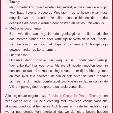
Timing:
Mijn moeder kon direct worden behandeld, er was geen wachtlijst
voor haar. Tevens probeerde Provision mee te helpen waar maar
mogelijk was en konden ze alles plannen binnen de strakke
deadlines die gesteld werden door onszelf en het AVL ziekenhuis.
Medische documenten:
Een vriendin van mij is erin geslaagd om alle medische
documenten binnen een zeer korte tijd te vertalen in het Engels.
Een vertaling naar bijv. het Japans zou een stuk lastiger zijn
geweest, zeker op korte termijn.
Locatie / taal:
Ondanks dat Knoxville ver weg is, is Engels een redelijk
“gemakkelijke” taal voor ons. Als we dit hadden moeten doen in
een andere taal, dan zouden dingen veel meer tijd hebben gekost
en moeilijker zijn geweest. Ik ben er ook zeker dat mijn moeder
zich een stuk minder comfortabel zou voelen in Japan dan in de
VS, simpelweg door de grotere culturele verschillen.
Alles bij elkaar opgeteld was
Provision Center for Proton Therapy
een
zeer goede optie. De hele ervaring met Provision voelde voor ons
allemaal goed vanaf het begin. Ook tijdens en na de behandeling zijn
we er nog steeds van overtuigd dat we de juiste keuze hebben