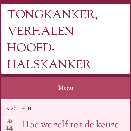
TONGKANKER,
VERHALEN
HOOFD-
HALSKANKER
Menu
Spring
ARCHIEVEN
naar
inhoud
Hoe we zelf tot de keuze
okt
14