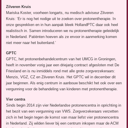
Zilveren Kruis
Mariska Koster, voorheen longarts, nu medisch adviseur Zilveren
Kruis: ‘Er is nog het nodige uit te zoeken over protonentherapie. In
onze gesprekken en in hun aanpak bleek HollandPTC daar ook heel
realistisch in. Samen introduceren we nu protonentherapie geleidelijk
in Nederland. Patiënten hoeven als ze ervoor in aanmerking komen
niet meer naar het buitenland.’
GPTC
GPTC, het protonenbehandelcentrum van het UMCG in Groningen,
heeft in november vorig jaar een driejarig contract afgesloten met De
Friesland en is nu inmiddels rond met alle grote zorgverzekeraars:
Menzis, VGZ, CZ en Zilveren Kruis. Het GPTC wil in december dit
jaar beginnen. Als enig centrum in aanbouw beschikt het ook over een
vergunning voor de behandeling van kinderen met protonentherapie.
Vier centra
Sinds begin 2014 zijn vier Nederlandse protonencentra in oprichting in
het bezit van een vergunning van VWS. Zorgverzekeraars verzetten
zich in het begin tegen de komst van maar liefst vier protonencentra
in Nederland. Zij wilden liever bij een centrum inkopen maar de ACM