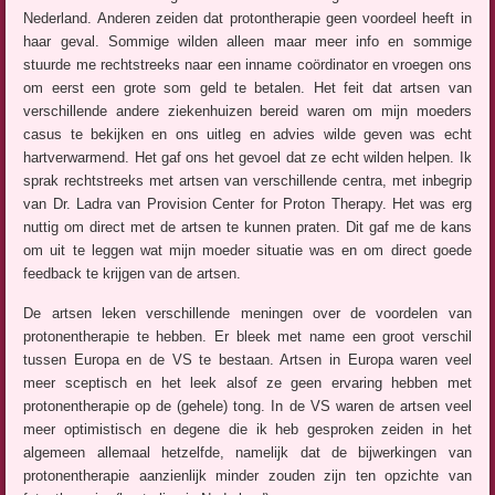
Nederland. Anderen zeiden dat protontherapie geen voordeel heeft in
haar geval. Sommige wilden alleen maar meer info en sommige
stuurde me rechtstreeks naar een inname coördinator en vroegen ons
om eerst een grote som geld te betalen. Het feit dat artsen van
verschillende andere ziekenhuizen bereid waren om mijn moeders
casus te bekijken en ons uitleg en advies wilde geven was echt
hartverwarmend. Het gaf ons het gevoel dat ze echt wilden helpen. Ik
sprak rechtstreeks met artsen van verschillende centra, met inbegrip
van Dr. Ladra van Provision Center for Proton Therapy. Het was erg
nuttig om direct met de artsen te kunnen praten. Dit gaf me de kans
om uit te leggen wat mijn moeder situatie was en om direct goede
feedback te krijgen van de artsen.
De artsen leken verschillende meningen over de voordelen van
protonentherapie te hebben. Er bleek met name een groot verschil
tussen Europa en de VS te bestaan. Artsen in Europa waren veel
meer sceptisch en het leek alsof ze geen ervaring hebben met
protonentherapie op de (gehele) tong. In de VS waren de artsen veel
meer optimistisch en degene die ik heb gesproken zeiden in het
algemeen allemaal hetzelfde, namelijk dat de bijwerkingen van
protonentherapie aanzienlijk minder zouden zijn ten opzichte van