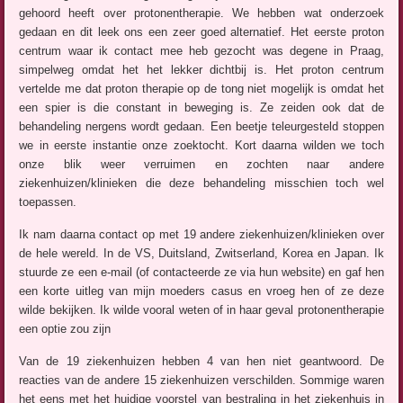
gehoord heeft over protonentherapie. We hebben wat onderzoek
gedaan en dit leek ons een zeer goed alternatief. Het eerste proton
centrum waar ik contact mee heb gezocht was degene in Praag,
simpelweg omdat het het lekker dichtbij is. Het proton centrum
vertelde me dat proton therapie op de tong niet mogelijk is omdat het
een spier is die constant in beweging is. Ze zeiden ook dat de
behandeling nergens wordt gedaan. Een beetje teleurgesteld stoppen
we in eerste instantie onze zoektocht. Kort daarna wilden we toch
onze blik weer verruimen en zochten naar andere
ziekenhuizen/klinieken die deze behandeling misschien toch wel
toepassen.
Ik nam daarna contact op met 19 andere ziekenhuizen/klinieken over
de hele wereld. In de VS, Duitsland, Zwitserland, Korea en Japan. Ik
stuurde ze een e-mail (of contacteerde ze via hun website) en gaf hen
een korte uitleg van mijn moeders casus en vroeg hen of ze deze
wilde bekijken. Ik wilde vooral weten of in haar geval protonentherapie
een optie zou zijn
Van de 19 ziekenhuizen hebben 4 van hen niet geantwoord. De
reacties van de andere 15 ziekenhuizen verschilden. Sommige waren
het eens met het huidige voorstel van bestraling in het ziekenhuis in