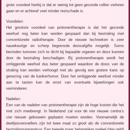
grote voordeel hierbij is dat er weinig tot geen gezonde cellen verloren
gaan en er achteraf veel minder restschade is.
Voordelen:
Het grootste voordeel van protonentherapie is dat het gezonde
weefsel nog beter kan worden gespaard dan bij bestraling met
conventionele radiotherapie. Door de nieuwe technieken is zeer
nauwkeurige en scherp begrensde dosisafgifte mogelijk. Soms
bevinden tumoren zich te dicht bij bepaalde organen en deze kunnen
door de bestraling beschadigen. Bij protonentherapie wordt het
omliggende weefsel dus beter gespaard waardoor de dosis van de
straling kan worden verhoogd met als gevolg een grotere kans op
genezing van de kanker/tumor. Door het omliggende weefsel minder
aan te tasten kan de ernst van eventuele bijwerkingen ook
verminderen.
Nadelen:
Een van de nadelen van protonentherapie zijn de hoge kosten die het
met zich meebrengt. In Nederland zal voor de vier nieuwe centra’s
vier nieuwe gebouwen geplaatst moeten worden. Voornamelijk de
deeltjesversnellers zijn tot twee maal zo groot als de conventionele
bestralingsapparatuur. Een tweede maar belangrijker nadeel (dan geld)