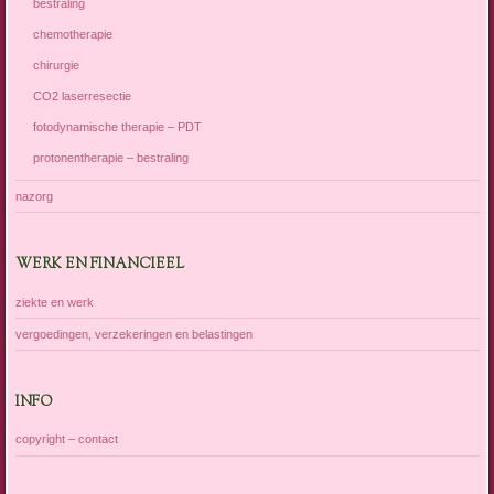
bestraling
chemotherapie
chirurgie
CO2 laserresectie
fotodynamische therapie – PDT
protonentherapie – bestraling
nazorg
WERK EN FINANCIEEL
ziekte en werk
vergoedingen, verzekeringen en belastingen
INFO
copyright – contact