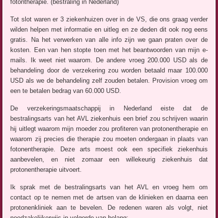
fotontherapie. (bestraling in Nederland)
Tot slot waren er 3 ziekenhuizen over in de VS, die ons graag verder
wilden helpen met informatie en uitleg en ze deden dit ook nog eens
gratis. Na het verwerken van alle info zijn we gaan praten over de
kosten. Een van hen stopte toen met het beantwoorden van mijn e-
mails. Ik weet niet waarom. De andere vroeg 200.000 USD als de
behandeling door de verzekering zou worden betaald maar 100.000
USD als we de behandeling zelf zouden betalen. Provision vroeg om
een te betalen bedrag van 60.000 USD.
De verzekeringsmaatschappij in Nederland eiste dat de
bestralingsarts van het AVL ziekenhuis een brief zou schrijven waarin
hij uitlegt waarom mijn moeder zou profiteren van protonentherapie en
waarom zij precies die therapie zou moeten ondergaan in plaats van
fotonentherapie. Deze arts moest ook een specifiek ziekenhuis
aanbevelen, en niet zomaar een willekeurig ziekenhuis dat
protonentherapie uitvoert.
Ik sprak met de bestralingsarts van het AVL en vroeg hem om
contact op te nemen met de artsen van de klinieken en daarna een
protonenkliniek aan te bevelen. De redenen waren als volgt, niet
noodzakelijkerwijs in volgorde van belang: