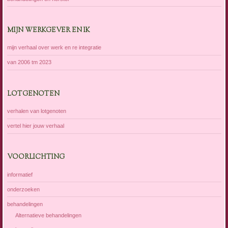
MIJN WERKGEVER EN IK
mijn verhaal over werk en re integratie
van 2006 tm 2023
LOTGENOTEN
verhalen van lotgenoten
vertel hier jouw verhaal
VOORLICHTING
informatief
onderzoeken
behandelingen
Alternatieve behandelingen