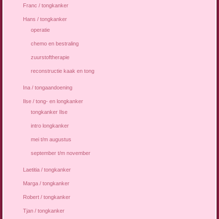
Franc / tongkanker
Hans / tongkanker
operatie
chemo en bestraling
zuurstoftherapie
reconstructie kaak en tong
Ina / tongaandoening
Ilse / tong- en longkanker
tongkanker Ilse
intro longkanker
mei t/m augustus
september t/m november
Laetitia / tongkanker
Marga / tongkanker
Robert / tongkanker
Tjan / tongkanker