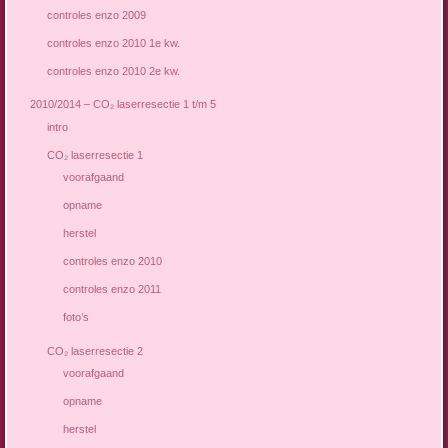
controles enzo 2009
controles enzo 2010 1e kw.
controles enzo 2010 2e kw.
2010/2014 – CO₂ laserresectie 1 t/m 5
intro
CO₂ laserresectie 1
voorafgaand
opname
herstel
controles enzo 2010
controles enzo 2011
foto’s
CO₂ laserresectie 2
voorafgaand
opname
herstel