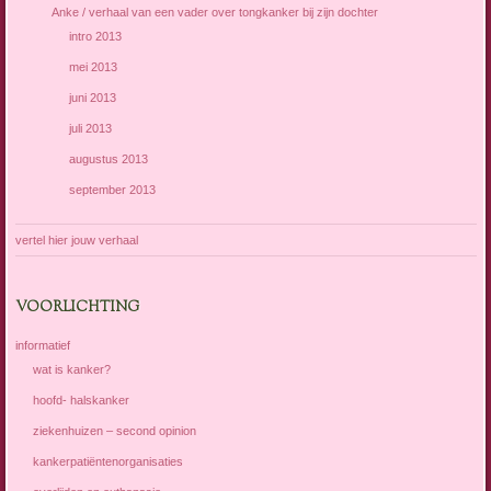
Anke / verhaal van een vader over tongkanker bij zijn dochter
intro 2013
mei 2013
juni 2013
juli 2013
augustus 2013
september 2013
vertel hier jouw verhaal
VOORLICHTING
informatief
wat is kanker?
hoofd- halskanker
ziekenhuizen – second opinion
kankerpatiëntenorganisaties