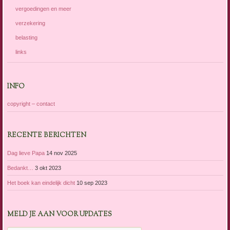
vergoedingen en meer
verzekering
belasting
links
INFO
copyright – contact
RECENTE BERICHTEN
Dag lieve Papa
14 nov 2025
Bedankt…
3 okt 2023
Het boek kan eindelijk dicht
10 sep 2023
MELD JE AAN VOOR UPDATES