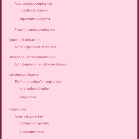
Ans / mondbodemkanker
mondbodemkanker
implantaten-klikgebit
Frank / mondbodemkanker
speekselklierkanker
Astrid / speekselklierkanker
stemband- en slokdarmkanker
Ad / stemband- en slokdarmkanker
strottenhoofdkanker
Elly / strottenhoofd- longkanker
strottenhoofdkanker
longkanker
tongkanker
Aldert / tongkanker
commando operatie
zuurstoftherapie