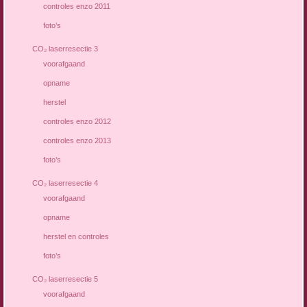
controles enzo 2011
foto’s
CO₂ laserresectie 3
voorafgaand
opname
herstel
controles enzo 2012
controles enzo 2013
foto’s
CO₂ laserresectie 4
voorafgaand
opname
herstel en controles
foto’s
CO₂ laserresectie 5
voorafgaand