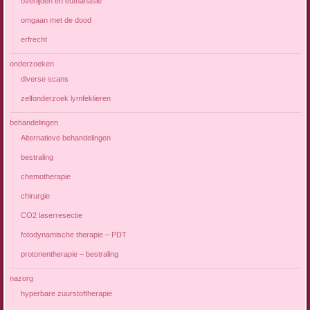
overlijden en euthanasie
omgaan met de dood
erfrecht
onderzoeken
diverse scans
zelfonderzoek lymfeklieren
behandelingen
Alternatieve behandelingen
bestraling
chemotherapie
chirurgie
CO2 laserresectie
fotodynamische therapie – PDT
protonentherapie – bestraling
nazorg
hyperbare zuurstoftherapie