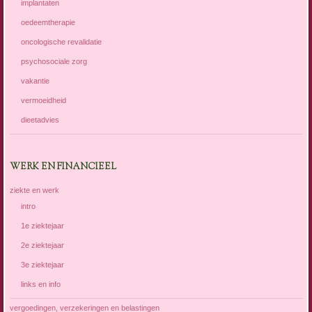
implantaten
oedeemtherapie
oncologische revalidatie
psychosociale zorg
vakantie
vermoeidheid
dieetadvies
WERK EN FINANCIEEL
ziekte en werk
intro
1e ziektejaar
2e ziektejaar
3e ziektejaar
links en info
vergoedingen, verzekeringen en belastingen