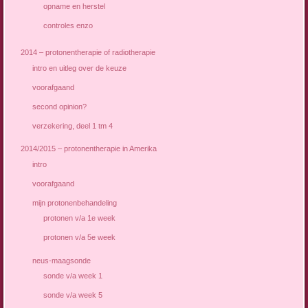
opname en herstel
controles enzo
2014 – protonentherapie of radiotherapie
intro en uitleg over de keuze
voorafgaand
second opinion?
verzekering, deel 1 tm 4
2014/2015 – protonentherapie in Amerika
intro
voorafgaand
mijn protonenbehandeling
protonen v/a 1e week
protonen v/a 5e week
neus-maagsonde
sonde v/a week 1
sonde v/a week 5