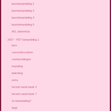
laserbehandeling 2
laserbehandeling 3
laserbehandeling 4
laserbehandeling 5
AVL ziekenhuis
2007 – PDT behandeling 1
intro
vooronderzoeken
voorbereidingen
inspuiting
belichting
extra
herstel vanaf week 3
herstel vanaf week 7
2e behandeling?
biopt