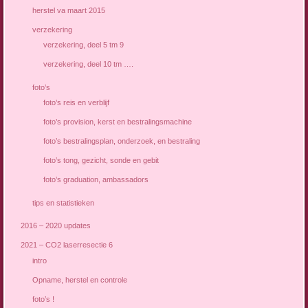
herstel va maart 2015
verzekering
verzekering, deel 5 tm 9
verzekering, deel 10 tm ….
foto’s
foto’s reis en verblijf
foto’s provision, kerst en bestralingsmachine
foto’s bestralingsplan, onderzoek, en bestraling
foto’s tong, gezicht, sonde en gebit
foto’s graduation, ambassadors
tips en statistieken
2016 – 2020 updates
2021 – CO2 laserresectie 6
intro
Opname, herstel en controle
foto’s !