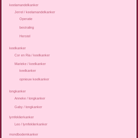
keelamandelkanker
Jerrel / keelamandelkanker
Operatie
bestraling
Herstel
keelkanker
Cor en Ria / keelkanker
Marieke / keelkanker
keelkanker
opnieuw keelkanker
longkanker
Anneke / longkanker
Gaby / longkanker
lymfeklierkanker
Leo / lymfeklierkanker
mondbodemkanker