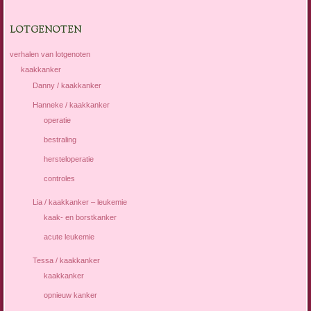
LOTGENOTEN
verhalen van lotgenoten
kaakkanker
Danny / kaakkanker
Hanneke / kaakkanker
operatie
bestraling
hersteloperatie
controles
Lia / kaakkanker – leukemie
kaak- en borstkanker
acute leukemie
Tessa / kaakkanker
kaakkanker
opnieuw kanker