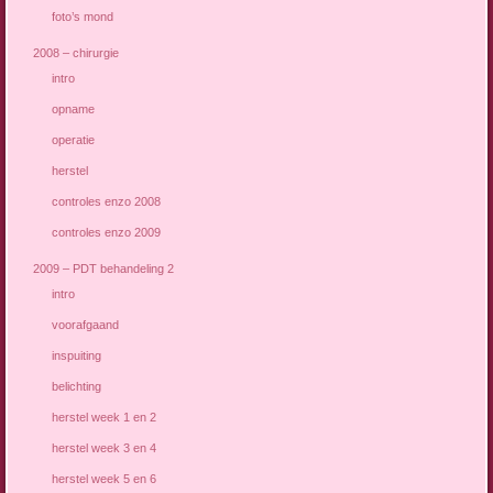
foto’s mond
2008 – chirurgie
intro
opname
operatie
herstel
controles enzo 2008
controles enzo 2009
2009 – PDT behandeling 2
intro
voorafgaand
inspuiting
belichting
herstel week 1 en 2
herstel week 3 en 4
herstel week 5 en 6