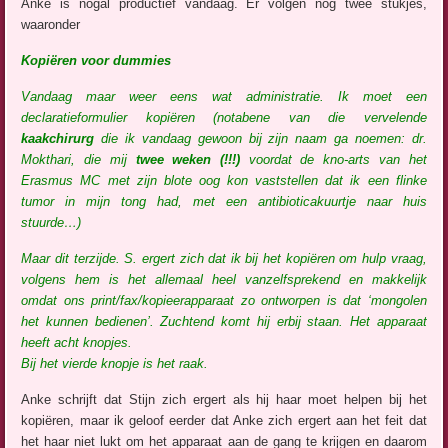
Anke is nogal productief vandaag. Er volgen nog twee stukjes,
waaronder
Kopiëren voor dummies
Vandaag maar weer eens wat administratie. Ik moet een
declaratieformulier kopiëren (notabene van die vervelende
kaakchirurg
die ik vandaag gewoon bij zijn naam ga noemen: dr.
Mokthari, die mij
twee weken (!!!)
voordat de kno-arts van het
Erasmus MC met zijn blote oog kon vaststellen dat ik een flinke
tumor in mijn tong had, met een antibioticakuurtje naar huis
stuurde…)
Maar dit terzijde. S. ergert zich dat ik bij het kopiëren om hulp vraag,
volgens hem is het allemaal heel vanzelfsprekend en makkelijk
omdat ons print/fax/kopieerapparaat zo ontworpen is dat ‘mongolen
het kunnen bedienen’. Zuchtend komt hij erbij staan. Het apparaat
heeft acht knopjes.
Bij het vierde knopje is het raak.
Anke schrijft dat Stijn zich ergert als hij haar moet helpen bij het
kopiëren, maar ik geloof eerder dat Anke zich ergert aan het feit dat
het haar niet lukt om het apparaat aan de gang te krijgen en daarom