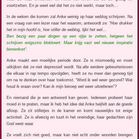
voortzetten. En je weet wel dat het zo niet werkt, maar toch…
In de weken die komen zal Anke weinig op haar weblog schrijven. Na
een vraag van een lezer naar het waarom, antwoordt ze:
“Hoe drukker
het in mijn hoofd is, hoe stiller de weblog, lijkt het wel…
Ben bezig een paar dingen op een rijtje te zetten, hetgeen het
schrijven enigszins blokkeert. Maar krijg vast wel nieuwe inspiratie
binnenkort”.
Anke maakt een moeilijke periode door. Ze is mismoedig en moet
uitkijken dat ze niet depressief wordt. Na alle eerdere gebeurtenissen
die elkaar in rap tempo opvolgden, heeft ze nu meer dan genoeg tijd
om na te denken over haar toekomst. “Word ik wel weer gezond? Wat
houd ik eraan over? Kan ik mijn beroep wel weer uitoefenen”?
En niemand die je een antwoord kan geven. Iedereen probeert haar
moed in te praten, maar ik heb het idee dat Anke twijfelt aan de goede
afloop. Ze zit stilletjes in de kamer en komt nauwelijks tot enige
activiteit. Ze is afwezig en tuurt in het oneindige, haar gedachten zijn
God weet waar.
Ze voelt zich niet goed, maar kan niet echt onder woorden brengen