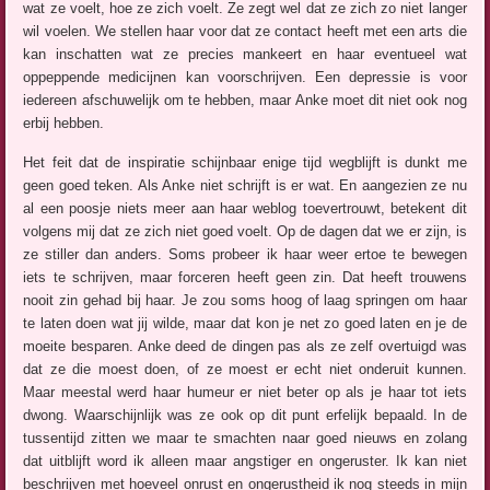
wat ze voelt, hoe ze zich voelt. Ze zegt wel dat ze zich zo niet langer
wil voelen. We stellen haar voor dat ze contact heeft met een arts die
kan inschatten wat ze precies mankeert en haar eventueel wat
oppeppende medicijnen kan voorschrijven. Een depressie is voor
iedereen afschuwelijk om te hebben, maar Anke moet dit niet ook nog
erbij hebben.
Het feit dat de inspiratie schijnbaar enige tijd wegblijft is dunkt me
geen goed teken. Als Anke niet schrijft is er wat. En aangezien ze nu
al een poosje niets meer aan haar weblog toevertrouwt, betekent dit
volgens mij dat ze zich niet goed voelt. Op de dagen dat we er zijn, is
ze stiller dan anders. Soms probeer ik haar weer ertoe te bewegen
iets te schrijven, maar forceren heeft geen zin. Dat heeft trouwens
nooit zin gehad bij haar. Je zou soms hoog of laag springen om haar
te laten doen wat jij wilde, maar dat kon je net zo goed laten en je de
moeite besparen. Anke deed de dingen pas als ze zelf overtuigd was
dat ze die moest doen, of ze moest er echt niet onderuit kunnen.
Maar meestal werd haar humeur er niet beter op als je haar tot iets
dwong. Waarschijnlijk was ze ook op dit punt erfelijk bepaald. In de
tussentijd zitten we maar te smachten naar goed nieuws en zolang
dat uitblijft word ik alleen maar angstiger en ongeruster. Ik kan niet
beschrijven met hoeveel onrust en ongerustheid ik nog steeds in mijn