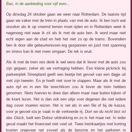
Bas, in de aanbieding voor vijf euro…
Op dinsdag 24 oktober gaan we weer naar Rotterdam. De laatste tijd
gaan we vaker met de trein in plaats van met de auto. Ik ben toch wat
onzeker als ik op vreemd terrein moet rijden en in Rotterdam weet ik
nagenoeg niet waar ik zit als ik met de auto ben. Ik word maar niet
echt eigen aan de stad en heb het niet zo op de trams. Bovendien
ben ik door alle gebeurtenissen erg gespannen en juist met spanning
en stress kan ik niet meer omgaan. De rek is eruit.
Als ik met de trein reis denk ik wel eens dat ik liever met de auto zou
zijn gegaan, zeker als we vertraging hebben. Een kleine picknick bij
parkeerplek Streepland geeft een beetje het gevoel van een dagje uit
met zijn tweeën. En je hoeft niet over te stappen. Maar als ik met de
auto rijd en in een file terechtkom zou ik liever de trein hebben
genomen. Niets hoeven te doen dan alleen maar naar buiten kijken of
de krant lezen. Het is dan ook een uitje voor degenen die niet iedere
dag zover moeten reizen. Het is net als in een file of bij de kassa;
voor je gevoel sta je vaak in de verkeerde rij.
Dort wo du nicht bist ist
das Glück
, luidt een Duitse uitdrukking en zo is het maar net. In ieder
geval maakt het financieel niet veel uit. Twee treinkaartjes met korting
kosten ongeveer net zoveel als de benzine en het parkeren in