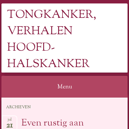
TONGKANKER,
VERHALEN
HOOFD-
HALSKANKER
Menu
Spring
ARCHIEVEN
naar
inhoud
Even rustig aan
jul
21