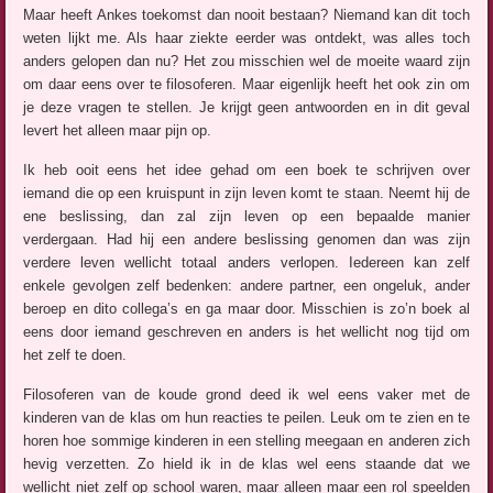
Maar heeft Ankes toekomst dan nooit bestaan? Niemand kan dit toch
weten lijkt me. Als haar ziekte eerder was ontdekt, was alles toch
anders gelopen dan nu? Het zou misschien wel de moeite waard zijn
om daar eens over te filosoferen. Maar eigenlijk heeft het ook zin om
je deze vragen te stellen. Je krijgt geen antwoorden en in dit geval
levert het alleen maar pijn op.
Ik heb ooit eens het idee gehad om een boek te schrijven over
iemand die op een kruispunt in zijn leven komt te staan. Neemt hij de
ene beslissing, dan zal zijn leven op een bepaalde manier
verdergaan. Had hij een andere beslissing genomen dan was zijn
verdere leven wellicht totaal anders verlopen. Iedereen kan zelf
enkele gevolgen zelf bedenken: andere partner, een ongeluk, ander
beroep en dito collega’s en ga maar door. Misschien is zo’n boek al
eens door iemand geschreven en anders is het wellicht nog tijd om
het zelf te doen.
Filosoferen van de koude grond deed ik wel eens vaker met de
kinderen van de klas om hun reacties te peilen. Leuk om te zien en te
horen hoe sommige kinderen in een stelling meegaan en anderen zich
hevig verzetten. Zo hield ik in de klas wel eens staande dat we
wellicht niet zelf op school waren, maar alleen maar een rol speelden