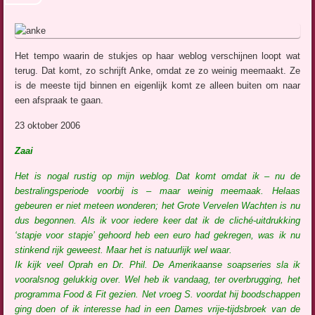
Het tempo waarin de stukjes op haar weblog verschijnen loopt wat
terug. Dat komt, zo schrijft Anke, omdat ze zo weinig meemaakt. Ze
is de meeste tijd binnen en eigenlijk komt ze alleen buiten om naar
een afspraak te gaan.
23 oktober 2006
Zaai
Het is nogal rustig op mijn weblog. Dat komt omdat ik – nu de
bestralingsperiode voorbij is – maar weinig meemaak. Helaas
gebeuren er niet meteen wonderen; het Grote Vervelen Wachten is nu
dus begonnen. Als ik voor iedere keer dat ik de cliché-uitdrukking
‘stapje voor stapje’ gehoord heb een euro had gekregen, was ik nu
stinkend rijk geweest. Maar het is natuurlijk wel waar.
Ik kijk veel Oprah en Dr. Phil. De Amerikaanse soapseries sla ik
vooralsnog gelukkig over. Wel heb ik vandaag, ter overbrugging, het
programma Food & Fit gezien. Net vroeg S. voordat hij boodschappen
ging doen of ik interesse had in een
Dames vrije-tijdsbroek van de