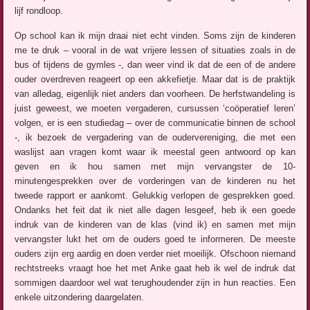
lijf rondloop.
Op school kan ik mijn draai niet echt vinden. Soms zijn de kinderen
me te druk – vooral in de wat vrijere lessen of situaties zoals in de
bus of tijdens de gymles -, dan weer vind ik dat de een of de andere
ouder overdreven reageert op een akkefietje. Maar dat is de praktijk
van alledag, eigenlijk niet anders dan voorheen. De herfstwandeling is
juist geweest, we moeten vergaderen, cursussen ‘coöperatief leren’
volgen, er is een studiedag – over de communicatie binnen de school
-, ik bezoek de vergadering van de oudervereniging, die met een
waslijst aan vragen komt waar ik meestal geen antwoord op kan
geven en ik hou samen met mijn vervangster de 10-
minutengesprekken over de vorderingen van de kinderen nu het
tweede rapport er aankomt. Gelukkig verlopen de gesprekken goed.
Ondanks het feit dat ik niet alle dagen lesgeef, heb ik een goede
indruk van de kinderen van de klas (vind ik) en samen met mijn
vervangster lukt het om de ouders goed te informeren. De meeste
ouders zijn erg aardig en doen verder niet moeilijk. Ofschoon niemand
rechtstreeks vraagt hoe het met Anke gaat heb ik wel de indruk dat
sommigen daardoor wel wat terughoudender zijn in hun reacties. Een
enkele uitzondering daargelaten.