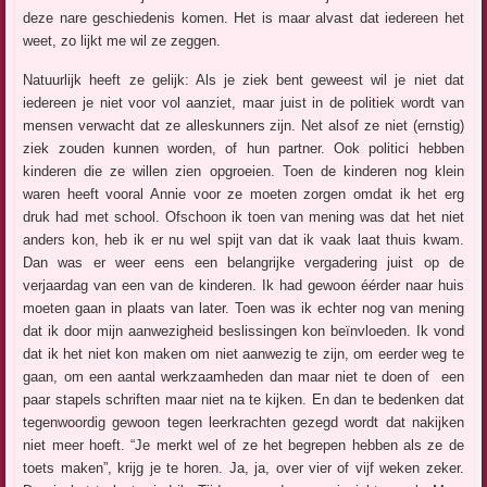
deze nare geschiedenis komen. Het is maar alvast dat iedereen het
weet, zo lijkt me wil ze zeggen.
Natuurlijk heeft ze gelijk: Als je ziek bent geweest wil je niet dat
iedereen je niet voor vol aanziet, maar juist in de politiek wordt van
mensen verwacht dat ze alleskunners zijn. Net alsof ze niet (ernstig)
ziek zouden kunnen worden, of hun partner. Ook politici hebben
kinderen die ze willen zien opgroeien. Toen de kinderen nog klein
waren heeft vooral Annie voor ze moeten zorgen omdat ik het erg
druk had met school. Ofschoon ik toen van mening was dat het niet
anders kon, heb ik er nu wel spijt van dat ik vaak laat thuis kwam.
Dan was er weer eens een belangrijke vergadering juist op de
verjaardag van een van de kinderen. Ik had gewoon éérder naar huis
moeten gaan in plaats van later. Toen was ik echter nog van mening
dat ik door mijn aanwezigheid beslissingen kon beïnvloeden. Ik vond
dat ik het niet kon maken om niet aanwezig te zijn, om eerder weg te
gaan, om een aantal werkzaamheden dan maar niet te doen of een
paar stapels schriften maar niet na te kijken. En dan te bedenken dat
tegenwoordig gewoon tegen leerkrachten gezegd wordt dat nakijken
niet meer hoeft. “Je merkt wel of ze het begrepen hebben als ze de
toets maken”, krijg je te horen. Ja, ja, over vier of vijf weken zeker.