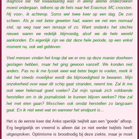
diagnose dat ‘het kwaadaardig was’ in allerijl allerlei onderzoeken
moest ondergaan, telkens op de fiets naar het Erasmus MC crossten.
Hij voor-, ik achterop. Soms wel twee keer op een dag. De zon
scheen. Als je niet beter geweten had, waren we net een normaal
stel, op weg naar een terrasje of zo. Want ondanks het slechte
nieuws waren we redelijk blijmoedig, alsof we de hele wereld
aankonden. En eigenlijk zijn we dat deze hele periode, op een enkel
moment na, ook wel gebleven.
Veel mensen vinden het knap dat we er ons op deze manier doorheen
geslagen hebben, maar het ging gewoon vanzelf. We konden niet
anders. Pas nu ik me fysiek weer wat beter begin te voelen, merk ik
dat het steeds moeilijker wordt die blijmoedigheid te bewaren. Mijn
onzekerheid over waar dit schip gaat stranden, neemt toe. Zal ik me
ooit weer helemaal goed voelen? Zal mijn spraak zich voldoende
herstellen om in de journalistiek te kunnen blijven werken? Hoe zal
het met eten gaan? Misschien ook omdat herstellen zo langzaam
gaat. En ik niet weet wat en wanneer het eindpunt is…
Het is de eerste keer dat Anke openlijk twijfelt aan een “goede” afloop.
Erg begrijpelijk en vreemd is alleen dat ze niet eerder twijfels heeft
uitgesproken. Optimisme is broodnodig bij deze ziekte, maar je moet