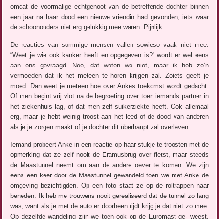
omdat de voormalige echtgenoot van de betreffende dochter binnen
een jaar na haar dood een nieuwe vriendin had gevonden, iets waar
de schoonouders niet erg gelukkig mee waren. Pijnlijk.
De reacties van sommige mensen vallen sowieso vaak niet mee.
“Weet je wie ook kanker heeft en opgegeven is?” wordt er wel eens
aan ons gevraagd. Nee, dat weten we niet, maar ik heb zo’n
vermoeden dat ik het meteen te horen krijgen zal. Zoiets geeft je
moed. Dan weet je meteen hoe over Ankes toekomst wordt gedacht.
Of men begint vrij vlot na de begroeting over toen iemands partner in
het ziekenhuis lag, of dat men zelf suikerziekte heeft. Ook allemaal
erg, maar je hebt weinig troost aan het leed of de dood van anderen
als je je zorgen maakt of je dochter dit überhaupt zal overleven.
Iemand probeert Anke in een reactie op haar stukje te troosten met de
opmerking dat ze zelf nooit de Eramusbrug over fietst, maar steeds
de Maastunnel neemt om aan de andere oever te komen. We zijn
eens een keer door de Maastunnel gewandeld toen we met Anke de
omgeving bezichtigden. Op een foto staat ze op de roltrappen naar
beneden. Ik heb me trouwens nooit gerealiseerd dat de tunnel zo lang
was, want als je met de auto er doorheen rijdt krijg je dat niet zo mee.
Op dezelfde wandeling zijn we toen ook op de Euromast ge- weest,