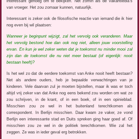
interessant genoeg om te bekijken. Net zomin als de vakantiedia’s
van vroeger. Het zou zomaar kunnen, natuurlijk.
Interessant is zeker ook de filosofische reactie van iemand die ik hier
nog even bij wil plaatsen:
Wanneer je beginpunt wijzigt, zal het vervolg ook veranderen. Maar
het vervolg bestond hoe dan ook nog niet, alleen jouw voorstelling
ervan. En kun je wel zeker weten dat je toekomst nu minder mooi zal
zijn dan de toekomst die nu niet meer bestaat (of eigenlijk: nooit
bestaan heeft)?
Is het wel zo dat de eerdere toekomst van Anke nooit heeft bestaan?
Net als andere ouders, heb je bepaalde verwachtingen van je
kinderen. Vele daarvan zul je moeten bijstellen, maar ik was er toch
altijd vrij zeker van dat Anke nog eens bekend zou worden om wat ze
zou schrijven, in de krant, of in een boek, of in een opinieblad.
Misschien zou ze wel in het buitenland terechtkomen als
correspondent. In Berlijn misschien. Daar kwam ze vaker, ze vond
Berlijn een interessante stad en Duits spreken ging haar goed af. Of
misschien zou ze wel in de politiek terechtkomen. Wie zal het
zeggen. Ze was in ieder geval erg betrokken.