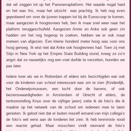
dat wil zeggen tot op het Panoramaplatform. Het waaide nogal hard
en het was fris, maar het uitzicht was prachtig. Ik heb nog even
geprobeerd om over de ijzeren trappen tot bij de Euroscoop te komen,
maar aangezien ik hoogtevrees heb, ben ik maar snel weer naar het
platform teruggeschuifeld. Aangezien Annie en Anke ook geen zin
hadden om het nog hogerop te zoeken, hebben we er ook maar
meteen van afgezien. Een kleine honderd meter hoog was voor ons
hoog genoeg. Ik wist niet dat Anke ook hoogtevrees had. Toen zij met
Stijn in New York op het Empire State Building stond, kreeg ze zo’n
angst dat ze nauwelijks nog een voet durfde te verzetten, hoorden we
pas later.
Iedere keer als we in Rotterdam of elders iets bezichtigden wat ook
voor de kinderen van school interessant was om te zien (Kinderdijk,
het Onderwijsmuseum, een tocht door de havens, of ook
bezienswaardigheden in Amsterdam of Utrecht of elders, de
tentoonstelling Knus over de vijftiger jaren) zette ik de foto’s die ik
maakte op het netwerk van de school om iedereen mee te laten
genieten. Ik geloof niet dat er buiten mezelf iemand van mijn collega’s
de foto’s wel eens aan de kinderen liet zien. Ik heb tenminste nooit
een reactie gehad. Maar misschien vindt niemand de foto’s