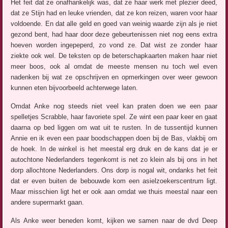
Het feit dat ze onafhankelijk was, dat ze haar werk met plezier deed,
dat ze Stijn had en leuke vrienden, dat ze kon reizen, waren voor haar
voldoende. En dat alle geld en goed van weinig waarde zijn als je niet
gezond bent, had haar door deze gebeurtenissen niet nog eens extra
hoeven worden ingepeperd, zo vond ze. Dat wist ze zonder haar
ziekte ook wel. De teksten op de beterschapkaarten maken haar niet
meer boos, ook al omdat de meeste mensen nu toch wel even
nadenken bij wat ze opschrijven en opmerkingen over weer gewoon
kunnen eten bijvoorbeeld achterwege laten.
Omdat Anke nog steeds niet veel kan praten doen we een paar
spelletjes Scrabble, haar favoriete spel. Ze wint een paar keer en gaat
daarna op bed liggen om wat uit te rusten. In de tussentijd kunnen
Annie en ik even een paar boodschappen doen bij de Bas, vlakbij om
de hoek. In de winkel is het meestal erg druk en de kans dat je er
autochtone Nederlanders tegenkomt is net zo klein als bij ons in het
dorp allochtone Nederlanders. Ons dorp is nogal wit, ondanks het feit
dat er even buiten de bebouwde kom een asielzoekerscentrum ligt.
Maar misschien ligt het er ook aan omdat we thuis meestal naar een
andere supermarkt gaan.
Als Anke weer beneden komt, kijken we samen naar de dvd Deep