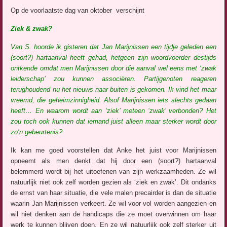
Op de voorlaatste dag van oktober verschijnt
Ziek & zwak?
Van S. hoorde ik gisteren dat Jan Marijnissen een tijdje geleden een
(soort?) hartaanval heeft gehad, hetgeen zijn woordvoerder destijds
ontkende omdat men Marijnissen door die aanval wel eens met ‘zwak
leiderschap’ zou kunnen associëren. Partijgenoten reageren
terughoudend nu het nieuws naar buiten is gekomen. Ik vind het maar
vreemd, die geheimzinnigheid. Alsof Marijnissen iets slechts gedaan
heeft… En waarom wordt aan ‘ziek’ meteen ‘zwak’ verbonden? Het
zou toch ook kunnen dat iemand juist alleen maar sterker wordt door
zo’n gebeurtenis?
Ik kan me goed voorstellen dat Anke het juist voor Marijnissen
opneemt als men denkt dat hij door een (soort?) hartaanval
belemmerd wordt bij het uitoefenen van zijn werkzaamheden. Ze wil
natuurlijk niet ook zelf worden gezien als ‘ziek en zwak’. Dit ondanks
de ernst van haar situatie, die vele malen precairder is dan de situatie
waarin Jan Marijnissen verkeert. Ze wil voor vol worden aangezien en
wil niet denken aan de handicaps die ze moet overwinnen om haar
werk te kunnen blijven doen. En ze wil natuurlijk ook zelf sterker uit