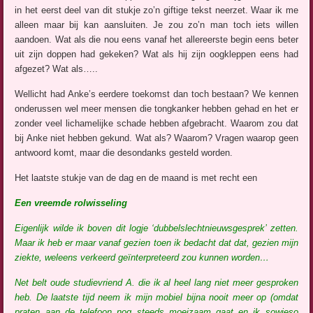
in het eerst deel van dit stukje zo’n giftige tekst neerzet. Waar ik me
alleen maar bij kan aansluiten. Je zou zo’n man toch iets willen
aandoen. Wat als die nou eens vanaf het allereerste begin eens beter
uit zijn doppen had gekeken? Wat als hij zijn oogkleppen eens had
afgezet? Wat als…..
Wellicht had Anke’s eerdere toekomst dan toch bestaan? We kennen
onderussen wel meer mensen die tongkanker hebben gehad en het er
zonder veel lichamelijke schade hebben afgebracht. Waarom zou dat
bij Anke niet hebben gekund. Wat als? Waarom? Vragen waarop geen
antwoord komt, maar die desondanks gesteld worden.
Het laatste stukje van de dag en de maand is met recht een
Een vreemde rolwisseling
Eigenlijk wilde ik boven dit logje ‘dubbelslechtnieuwsgesprek’ zetten.
Maar ik heb er maar vanaf gezien toen ik bedacht dat dat, gezien mijn
ziekte, weleens verkeerd geïnterpreteerd zou kunnen worden…
Net belt oude studievriend A. die ik al heel lang niet meer gesproken
heb. De laatste tijd neem ik mijn mobiel bijna nooit meer op (omdat
praten aan de telefoon nog steeds moeizaam gaat en ik sowieso