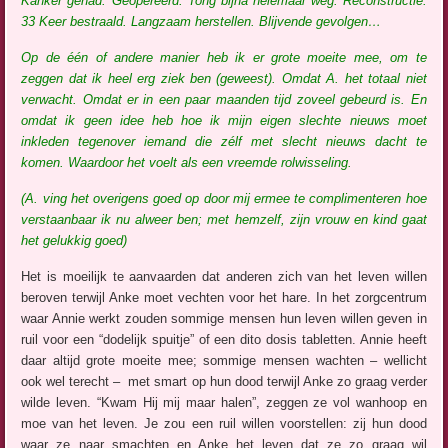
Kanker gehad. Geopereerd. Tong bijna helemaal weg. Reconstructie.
33 Keer bestraald. Langzaam herstellen. Blijvende gevolgen…
Op de één of andere manier heb ik er grote moeite mee, om te
zeggen dat ik heel erg ziek ben (geweest). Omdat A. het totaal niet
verwacht. Omdat er in een paar maanden tijd zoveel gebeurd is. En
omdat ik geen idee heb hoe ik mijn eigen slechte nieuws moet
inkle
den tegenover iemand die zélf met slecht nieuws dacht te
komen. Waardoor het voelt als een vreemde rolwisseling.
(A. ving het overigens goed op door mij ermee te complimenteren hoe
verstaanbaar ik nu alweer ben; met hemzelf, zijn vrouw en kind gaat
het gelukkig goed)
Het is moeilijk te aanvaarden dat anderen zich van het leven willen
beroven terwijl Anke moet vechten voor het hare. In het zorgcentrum
waar Annie werkt zouden sommige mensen hun leven willen geven in
ruil voor een “dodelijk spuitje” of een dito dosis tabletten. Annie heeft
daar altijd grote moeite mee; sommige mensen wachten – wellicht
ook wel terecht – met smart op hun dood terwijl Anke zo graag verder
wilde leven. “Kwam Hij mij maar halen”, zeggen ze vol wanhoop en
moe van het leven. Je zou een ruil willen voorstellen: zij hun dood
waar ze naar smachten en Anke het leven dat ze zo graag wil