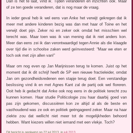
Dan is het te laat, vind ik. Tijden veranderen en inzichten ook. Maar
of ze ten goede veranderen, dat is nog maar de vraag.
In ieder geval heb ik wel eens van Anke het verwijt gekregen dat ik
meer met andere kinderen bezig was dan met haar of Toine en het
verwijt doet pijn. Zeker nú en zeker ook omdat het misschien wel
terecht was. Maar toen was ik van mening dat ik niet anders kon.
Meer dan eens zei ik dan verontwaardigd tegen Annie als die klaagde
over tijd die in schoolse zaken werd geïnvesteerd: “Maar we eten er
toch ook met zijn allen van!”
Maar om nog even op Jan Marijnissen terug te komen. Juist op het
moment dat ik dit schrijf heeft de SP een nieuwe fractieleider, omdat
Jan om gezondheidsredenen een stapje terug doet. Een verstandige
beslissing vind ik en met Agnes Kant zal de partij ook wel floreren.
Ooit heb ik gedacht dat Anke ook nog eens in de politiek terecht zou
kunnen komen. Haar studie Politicologie zou haar daarbij goed van
pas zijn gekomen, discussiëren kon ze altijd al als de beste en
vasthoudend was ze ook en politiek geëngageerd zeker. Maar na haar
ziekte zou dat wellicht niet meer tot de mogelijkheden behoord
hebben. Want kiezers willen niet iemand met een vlekje. Toch?
Dit bericht is geplaatst op 22 jul 2013, in
juli 2013
.