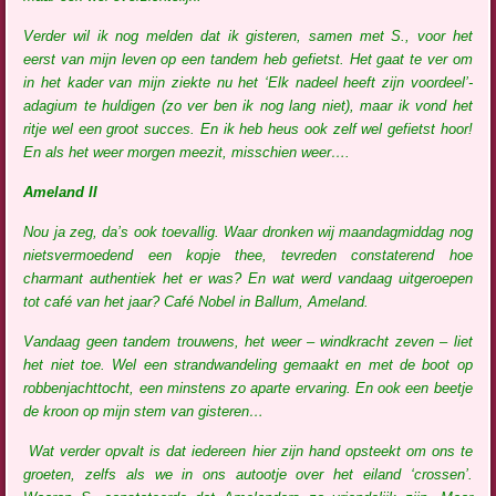
Verder wil ik nog melden dat ik gisteren, samen met S., voor het
eerst van mijn leven op een tandem heb gefietst. Het gaat te ver om
in het kader van mijn ziekte nu het ‘Elk nadeel heeft zijn voordeel’-
adagium te huldigen (zo ver ben ik nog lang niet), maar ik vond het
ritje wel een groot succes. En ik heb heus ook zelf wel gefietst hoor!
En als het weer morgen meezit, misschien weer….
Ameland II
Nou ja zeg, da’s ook toevallig. Waar dronken wij maandagmiddag nog
nietsvermoedend een kopje thee, tevreden constaterend hoe
charmant authentiek het er was? En wat werd vandaag uitgeroepen
tot café van het jaar? Café Nobel in Ballum, Ameland.
Vandaag geen tandem trouwens, het weer – windkracht zeven – liet
het niet toe. Wel een strandwandeling gemaakt en met de boot op
robbenjachttocht, een minstens zo aparte ervaring. En ook een beetje
de kroon op mijn stem van gisteren…
Wat verder opvalt is dat iedereen hier zijn hand opsteekt om ons te
groeten, zelfs als we in ons autootje over het eiland ‘crossen’.