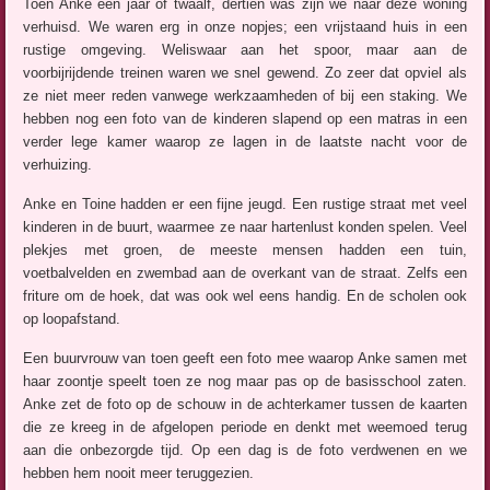
Toen Anke een jaar of twaalf, dertien was zijn we naar deze woning
verhuisd. We waren erg in onze nopjes; een vrijstaand huis in een
rustige omgeving. Weliswaar aan het spoor, maar aan de
voorbijrijdende treinen waren we snel gewend. Zo zeer dat opviel als
ze niet meer reden vanwege werkzaamheden of bij een staking. We
hebben nog een foto van de kinderen slapend op een matras in een
verder lege kamer waarop ze lagen in de laatste nacht voor de
verhuizing.
Anke en Toine hadden er een fijne jeugd. Een rustige straat met veel
kinderen in de buurt, waarmee ze naar hartenlust konden spelen. Veel
plekjes met groen, de meeste mensen hadden een tuin,
voetbalvelden en zwembad aan de overkant van de straat. Zelfs een
friture om de hoek, dat was ook wel eens handig. En de scholen ook
op loopafstand.
Een buurvrouw van toen geeft een foto mee waarop Anke samen met
haar zoontje speelt toen ze nog maar pas op de basisschool zaten.
Anke zet de foto op de schouw in de achterkamer tussen de kaarten
die ze kreeg in de afgelopen periode en denkt met weemoed terug
aan die onbezorgde tijd. Op een dag is de foto verdwenen en we
hebben hem nooit meer teruggezien.