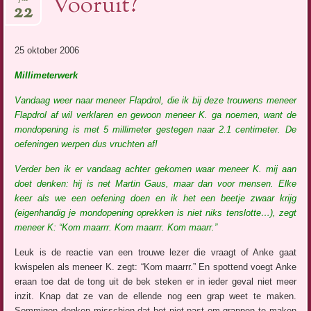
Vooruit?
22
25 oktober 2006
Millimeterwerk
Vandaag weer naar
meneer Flapdrol
, die ik bij deze trouwens meneer
Flapdrol af wil verklaren en gewoon meneer K. ga noemen, want de
mondopening is met 5 millimeter gestegen naar 2.1 centimeter. De
oefeningen werpen dus vruchten af!
Verder ben ik er vandaag achter gekomen waar meneer K. mij aan
doet denken: hij is net Martin Gaus, maar dan voor mensen. Elke
keer als we een oefening doen en ik het een beetje zwaar krijg
(eigenhandig je mondopening oprekken is niet niks tenslotte…), zegt
meneer K: “Kom maarrr. Kom maarrr. Kom maarr.”
Leuk is de reactie van een trouwe lezer die vraagt of Anke gaat
kwispelen als meneer K. zegt: “Kom maarrr.” En spottend voegt Anke
eraan toe dat de tong uit de bek steken er in ieder geval niet meer
inzit. Knap dat ze van de ellende nog een grap weet te maken.
Sommigen denken misschien dat het niet past om grappen te maken