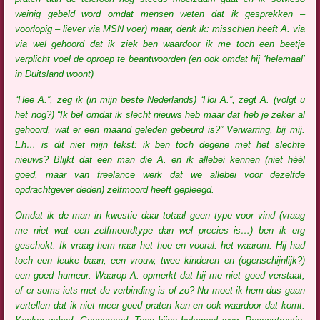
weinig gebeld word omdat mensen weten dat ik gesprekken –
voorlopig – liever via MSN voer) maar, denk ik: misschien heeft A. via
via wel gehoord dat ik ziek ben waardoor ik me toch een beetje
verplicht voel de oproep te beantwoorden (en ook omdat hij ‘helemaal’
in Duitsland woont)
“Hee A.”, zeg ik (in mijn beste Nederlands) “Hoi A.”, zegt A. (volgt u
het nog?) “Ik bel omdat ik slecht nieuws heb maar dat heb je zeker al
gehoord, wat er een maand geleden gebeurd is?” Verwarring, bij mij.
Eh… is dit niet mijn tekst: ik ben toch degene met het slechte
nieuws? Blijkt dat een man die A. en ik allebei kennen (niet héél
goed, maar van freelance werk dat we allebei voor dezelfde
opdrachtgever deden) zelfmoord heeft gepleegd.
Omdat ik de man in kwestie daar totaal geen type voor vind (vraag
me niet wat een zelfmoordtype dan wel precies is…) ben ik erg
geschokt. Ik vraag hem naar het hoe en vooral: het waarom. Hij had
toch een leuke baan, een vrouw, twee kinderen en (ogenschijnlijk?)
een goed humeur. Waarop A. opmerkt dat hij me niet goed verstaat,
of er soms iets met de verbinding is of zo? Nu moet ik hem dus gaan
vertellen dat ik niet meer goed praten kan en ook waardoor dat komt.