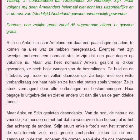
Waarop S. constateerde dat Amelanders zo vriendelijk zijn. Maar
volgens mij doen Amelanders helemaal niet echt iets uitzonderlijks en
is de rest van (stedelijk) Nederland gewoon onvriendelijk geworden.
Daarom: een vrolijke groet vanaf dit supermooie eiland. Is gewoon
gratis.
Stijn en Anke zijn naar Ameland om daar een paar dagen op adem te
komen na alles wat ze hebben meegemaakt. Eventjes met zijn
tweetjes proberen een normaal stel te zijn dat een paar dagen op
vakantie is. Maar wat heet normaal? Anke’s gezicht is dikker
geworden, ze heeft bolle wangen van de bestralingen. De huid en de
littekens zijn roder en vallen daardoor op. Ze loopt met een witte
verbandkraag om haar hals en ze kan niet praten zoals vroeger. Ze is
sterk vermagerd door alle ontberingen en beslommeringen. Haar
bagage is uitgebreider en ziet er anders uit dan die van de gemiddelde
toerist.
Maar Anke en Stijn genieten desondanks. Van de rust, de natuur, de
vriendelijke mensen en het feit dat ze weer even kan fietsen, al is het
dan achterop de tandem. Stijn stuurt enkele foto’s van het strand en
de schitterende zee, een groepje zeehonden lekker lui op een
zandplaat in de zon, schapen die grazen, van Anke die ons toezwaait