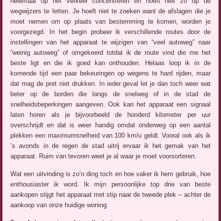
helemaal op het verkeer concentreren en hoeft niet zo op de
wegwijzers te letten. Je hoeft niet te zoeken want de afslagen die je
moet nemen om op plaats van bestemming te komen, worden je
voorgezegd. In het begin probeer ik verschillende routes door de
instellingen van het apparaat te wijzigen van “veel autoweg” naar
“weinig autoweg” of omgekeerd totdat ik de route vind die me het
beste ligt en die ik goed kan onthouden. Helaas loop ik in de
komende tijd een paar bekeuringen op wegens te hard rijden, maar
dat mag de pret niet drukken. In ieder geval let je dan toch weer wat
beter op de borden die langs de snelweg of in de stad de
snelheidsbeperkingen aangeven. Ook kan het apparaat een signaal
laten horen als je bijvoorbeeld de honderd kilometer per uur
overschrijdt en dat is weer handig omdat onderweg op een aantal
plekken een maximumsnelheid van 100 km/u geldt. Vooral ook als ik
’s avonds in de regen de stad uitrij ervaar ik het gemak van het
apparaat. Ruim van tevoren weet je al waar je moet voorsorteren.
Wat een uitvinding is zo’n ding toch en hoe vaker ik hem gebruik, hoe
enthousiaster ik word. Ik mijn persoonlijke top drie van beste
aankopen stijgt het apparaat met stip naar de tweede plek – achter de
aankoop van onze huidige woning.