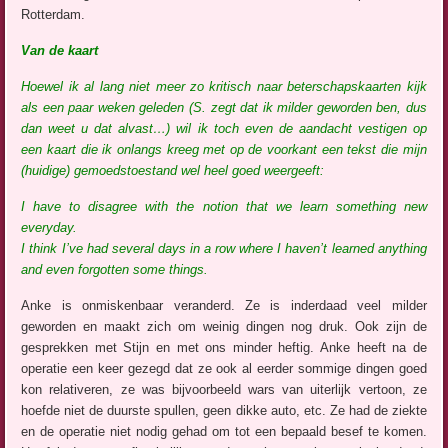
Rotterdam.
Van de kaart
Hoewel ik al lang niet meer zo kritisch naar beterschapskaarten kijk
als een
paar weken geleden
(S. zegt dat ik milder geworden ben, dus
dan weet u dat alvast…) wil ik toch even de aandacht vestigen op
een kaart die ik onlangs kreeg met op de voorkant een tekst die mijn
(huidige) gemoedstoestand wel heel goed weergeeft:
I have to disagree with the notion that we learn something new
everyday.
I think I’ve had several days in a row where I haven’t learned anything
and even forgotten some things.
Anke is onmiskenbaar veranderd. Ze is inderdaad veel milder
geworden en maakt zich om weinig dingen nog druk. Ook zijn de
gesprekken met Stijn en met ons minder heftig. Anke heeft na de
operatie een keer gezegd dat ze ook al eerder sommige dingen goed
kon relativeren, ze was bijvoorbeeld wars van uiterlijk vertoon, ze
hoefde niet de duurste spullen, geen dikke auto, etc. Ze had de ziekte
en de operatie niet nodig gehad om tot een bepaald besef te komen.