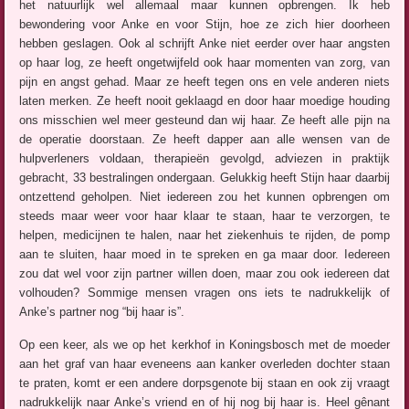
het natuurlijk wel allemaal maar kunnen opbrengen. Ik heb
bewondering voor Anke en voor Stijn, hoe ze zich hier doorheen
hebben geslagen. Ook al schrijft Anke niet eerder over haar angsten
op haar log, ze heeft ongetwijfeld ook haar momenten van zorg, van
pijn en angst gehad. Maar ze heeft tegen ons en vele anderen niets
laten merken. Ze heeft nooit geklaagd en door haar moedige houding
ons misschien wel meer gesteund dan wij haar. Ze heeft alle pijn na
de operatie doorstaan. Ze heeft dapper aan alle wensen van de
hulpverleners voldaan, therapieën gevolgd, adviezen in praktijk
gebracht, 33 bestralingen ondergaan. Gelukkig heeft Stijn haar daarbij
ontzettend geholpen. Niet iedereen zou het kunnen opbrengen om
steeds maar weer voor haar klaar te staan, haar te verzorgen, te
helpen, medicijnen te halen, naar het ziekenhuis te rijden, de pomp
aan te sluiten, haar moed in te spreken en ga maar door. Iedereen
zou dat wel voor zijn partner willen doen, maar zou ook iedereen dat
volhouden? Sommige mensen vragen ons iets te nadrukkelijk of
Anke’s partner nog “bij haar is”.
Op een keer, als we op het kerkhof in Koningsbosch met de moeder
aan het graf van haar eveneens aan kanker overleden dochter staan
te praten, komt er een andere dorpsgenote bij staan en ook zij vraagt
nadrukkelijk naar Anke’s vriend en of hij nog bij haar is. Heel gênant