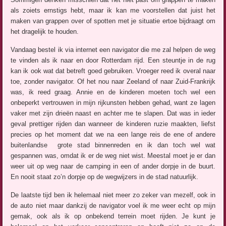
als zoiets ernstigs hebt, maar ik kan me voorstellen dat juist het
maken van grappen over of spotten met je situatie ertoe bijdraagt om
het dragelijk te houden.
Vandaag bestel ik via internet een navigator die me zal helpen de weg
te vinden als ik naar en door Rotterdam rijd. Een steuntje in de rug
kan ik ook wat dat betreft goed gebruiken. Vroeger reed ik overal naar
toe, zonder navigator. Of het nou naar Zeeland of naar Zuid-Frankrijk
was, ik reed graag. Annie en de kinderen moeten toch wel een
onbeperkt vertrouwen in mijn rijkunsten hebben gehad, want ze lagen
vaker met zijn drieën naast en achter me te slapen. Dat was in ieder
geval prettiger rijden dan wanneer de kinderen ruzie maakten, liefst
precies op het moment dat we na een lange reis de ene of andere
buitenlandse grote stad binnenreden en ik dan toch wel wat
gespannen was, omdat ik er de weg niet wist. Meestal moet je er dan
weer uit op weg naar de camping in een of ander dorpje in de buurt.
En nooit staat zo’n dorpje op de wegwijzers in de stad natuurlijk.
De laatste tijd ben ik helemaal niet meer zo zeker van mezelf, ook in
de auto niet maar dankzij de navigator voel ik me weer echt op mijn
gemak, ook als ik op onbekend terrein moet rijden. Je kunt je