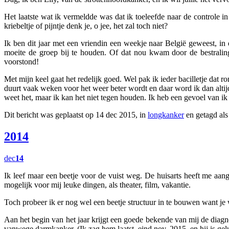
Het laatste wat ik vermeldde was dat ik toeleefde naar de controle i
kriebeltje of pijntje denk je, o jee, het zal toch niet?
Ik ben dit jaar met een vriendin een weekje naar België geweest, in
moeite de groep bij te houden. Of dat nou kwam door de bestraling
voorstond!
Met mijn keel gaat het redelijk goed. Wel pak ik ieder bacilletje dat 
duurt vaak weken voor het weer beter wordt en daar word ik dan altij
weet het, maar ik kan het niet tegen houden. Ik heb een gevoel van ik 
Dit bericht was geplaatst op 14 dec 2015, in
longkanker
en getagd al
2014
dec
14
Ik leef maar een beetje voor de vuist weg. De huisarts heeft me aange
mogelijk voor mij leuke dingen, als theater, film, vakantie.
Toch probeer ik er nog wel een beetje structuur in te bouwen want j
Aan het begin van het jaar krijgt een goede bekende van mij de diag
vanwege darmkanker. (Ik zag hem laatst, eind nov. 2015, en hij is gelu