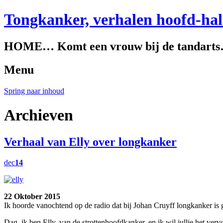
Tongkanker, verhalen hoofd-ha
HOME… Komt een vrouw bij de tandart
Menu
Spring naar inhoud
Archieven
Verhaal van Elly over longkanker
dec
14
22 Oktober 2015
Ik hoorde vanochtend op de radio dat bij Johan Cruyff longkanker is g
Dag, ik ben Elly, van de strottenhoofdkanker, en ik wil jullie het ver