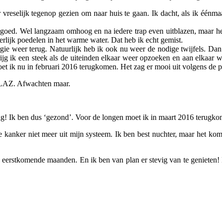
r vreselijk tegenop gezien om naar huis te gaan. Ik dacht, als ik éénm
l goed. Wel langzaam omhoog en na iedere trap even uitblazen, maar he
lijk poedelen in het warme water. Dat heb ik echt gemist.
e weer terug. Natuurlijk heb ik ook nu weer de nodige twijfels. Dan v
jg ik een steek als de uiteinden elkaar weer opzoeken en aan elkaar w
oet ik nu in februari 2016 terugkomen. Het zag er mooi uit volgens de p
SLAZ. Afwachten maar.
kig! Ik ben dus ‘gezond’. Voor de longen moet ik in maart 2016 terugk
de kanker niet meer uit mijn systeem. Ik ben best nuchter, maar het ko
e eerstkomende maanden. En ik ben van plan er stevig van te genieten!