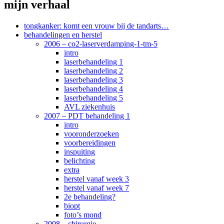
mijn verhaal
tongkanker: komt een vrouw bij de tandarts…
behandelingen en herstel
2006 – co2-laserverdamping-1-tm-5
intro
laserbehandeling 1
laserbehandeling 2
laserbehandeling 3
laserbehandeling 4
laserbehandeling 5
AVL ziekenhuis
2007 – PDT behandeling 1
intro
vooronderzoeken
voorbereidingen
inspuiting
belichting
extra
herstel vanaf week 3
herstel vanaf week 7
2e behandeling?
biopt
foto’s mond
2008 – chirurgie