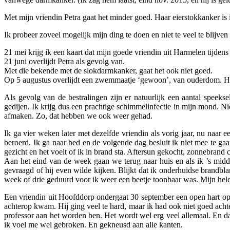
Met mijn vriendin Petra gaat het minder goed. Haar eierstokkanker is
Ik probeer zoveel mogelijk mijn ding te doen en niet te veel te blijven
21 mei krijg ik een kaart dat mijn goede vriendin uit Harmelen tijdens e
21 juni overlijdt Petra als gevolg van.
Met die bekende met de slokdarmkanker, gaat het ook niet goed.
Op 5 augustus overlijdt een zwemmaatje ‘gewoon’, van ouderdom. He
Als gevolg van de bestralingen zijn er natuurlijk een aantal speek
gedijen. Ik krijg dus een prachtige schimmelinfectie in mijn mond. Ni
afmaken. Zo, dat hebben we ook weer gehad.
Ik ga vier weken later met dezelfde vriendin als vorig jaar, nu naa
beroerd. Ik ga naar bed en de volgende dag besluit ik niet mee te gaa
gezicht en het voelt of ik in brand sta. Aftersun gekocht, zonnebrand
Aan het eind van de week gaan we terug naar huis en als ik ’s middag
gevraagd of hij even wilde kijken. Blijkt dat ik onderhuidse brandbl
week of drie geduurd voor ik weer een beetje toonbaar was. Mijn hele
Een vriendin uit Hoofddorp ondergaat 30 september een open hart oper
achterop kwam. Hij ging veel te hard, maar ik had ook niet goed acht
professor aan het worden ben. Het wordt wel erg veel allemaal. En da
ik voel me wel gebroken. En gekneusd aan alle kanten.