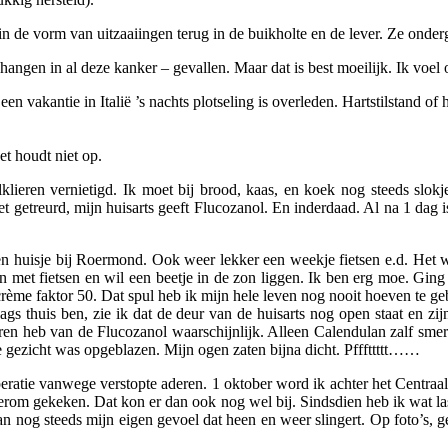
 in de vorm van uitzaaiingen terug in de buikholte en de lever. Ze ond
 hangen in al deze kanker – gevallen. Maar dat is best moeilijk. Ik voel
en vakantie in Italië ’s nachts plotseling is overleden. Hartstilstand of
t houdt niet op.
selklieren vernietigd. Ik moet bij brood, kaas, en koek nog steeds sl
et getreurd, mijn huisarts geeft Flucozanol. En inderdaad. Al na 1 dag 
r een huisje bij Roermond. Ook weer lekker een weekje fietsen e.d. He
n met fietsen en wil een beetje in de zon liggen. Ik ben erg moe. Ging
 crème faktor 50. Dat spul heb ik mijn hele leven nog nooit hoeven te g
s thuis ben, zie ik dat de deur van de huisarts nog open staat en zij
aren heb van de Flucozanol waarschijnlijk. Alleen Calendulan zalf sme
 gezicht was opgeblazen. Mijn ogen zaten bijna dicht. Pfffttttt……
atie vanwege verstopte aderen. 1 oktober word ik achter het Centraal S
erom gekeken. Dat kon er dan ook nog wel bij. Sindsdien heb ik wat last
n nog steeds mijn eigen gevoel dat heen en weer slingert. Op foto’s, g