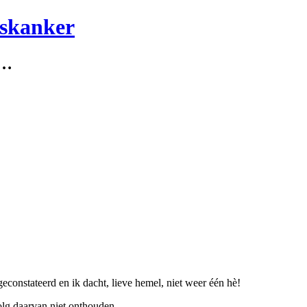
lskanker
s…
econstateerd en ik dacht, lieve hemel, niet weer één hè!
volg daarvan niet onthouden.