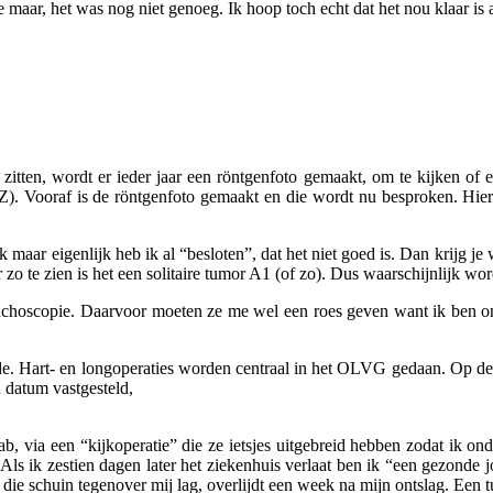
maar, het was nog niet genoeg. Ik hoop toch echt dat het nou klaar is a
 zitten, wordt er ieder jaar een röntgenfoto gemaakt, om te kijken of e
Z). Vooraf is de röntgenfoto gemaakt en die wordt nu besproken. Hiero
k maar eigenlijk heb ik al “besloten”, dat het niet goed is. Dan krijg j
 zo te zien is het een solitaire tumor A1 (of zo). Dus waarschijnlijk wo
nchoscopie. Daarvoor moeten ze me wel een roes geven want ik ben ont
 Hart- en longoperaties worden centraal in het OLVG gedaan. Op de p
 datum vastgesteld,
via een “kijkoperatie” die ze ietsjes uitgebreid hebben zodat ik onde
ls ik zestien dagen later het ziekenhuis verlaat ben ik “een gezonde j
die schuin tegenover mij lag, overlijdt een week na mijn ontslag. Een 