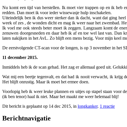
Nu komt een tijd van herstellen. Ik moet vier trappen op en ik heb e
redden. Dan moet ik voor ieder wissewasje hulp inschakelen.
Uiteindelijk ben ik dus weer sterker dan ik dacht, want dat ging hee
week of zes , de wonden dicht en mag ik weer naar het zwembad. Heer
Ik voel me ook steeds beter moet ik zeggen. Langzaam komt de energi
zenuwen doorgesneden en daar heb ik af en toe wel last van. Dan kri
laten nakijken in het AvL. Zo blijft een mens bezig. Voor mijn keel m
De eerstvolgende CT-scan voor de longen, is op 3 november in het 
11 december 2015.
Inmiddels heb ik de scan gehad. Het zag er allemaal goed uit. Geluk
Wat mij een beetje tegenvalt, en dat had ik nooit verwacht, ik krijg 
Het blijft onrustig. Maar ik moet het ermee doen.
Voorlopig heb ik weer leuke plannen en uitjes op stapel staan voor d
(ik ben tenor) haal ik niet. Maar het maakt me weer helemaal blij!
Dit bericht is geplaatst op 14 dec 2015, in
longkanker
.
1 reactie
Berichtnavigatie