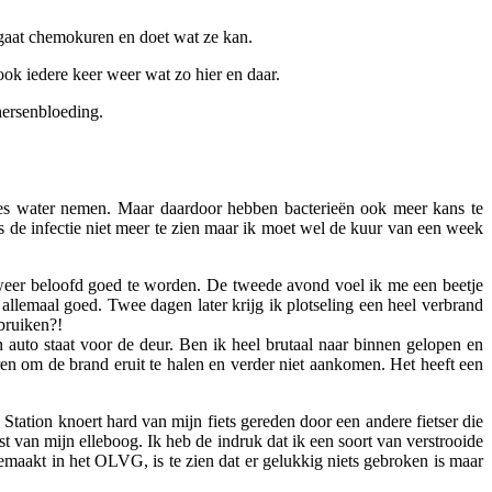
ergaat chemokuren en doet wat ze kan.
 ook iedere keer weer wat zo hier en daar.
 hersenbloeding.
okjes water nemen. Maar daardoor hebben bacterieën ook meer kans te
is de infectie niet meer te zien maar ik moet wel de kuur van een week
t weer beloofd goed te worden. De tweede avond voel ik me een beetje
 allemaal goed. Twee dagen later krijg ik plotseling een heel verbrand
ebruiken?!
n auto staat voor de deur. Ben ik heel brutaal naar binnen gelopen en
ren om de brand eruit te halen en verder niet aankomen. Het heeft een
tation knoert hard van mijn fiets gereden door een andere fietser die
 van mijn elleboog. Ik heb de indruk dat ik een soort van verstrooide
emaakt in het OLVG, is te zien dat er gelukkig niets gebroken is maar