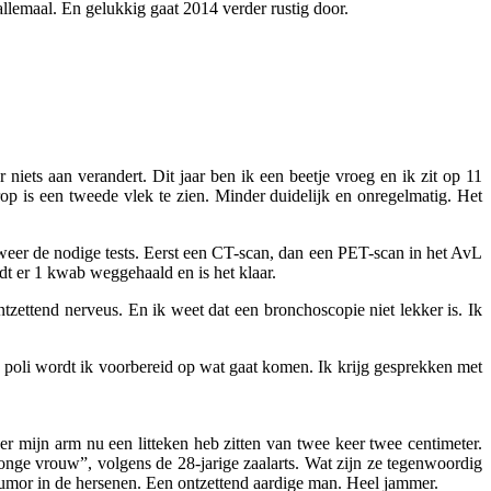
llemaal. En gelukkig gaat 2014 verder rustig door.
r niets aan verandert. Dit jaar ben ik een beetje vroeg en ik zit op 11
p is een tweede vlek te zien. Minder duidelijk en onregelmatig. Het
e weer de nodige tests. Eerst een CT-scan, dan een PET-scan in het AvL
rdt er 1 kwab weggehaald en is het klaar.
zettend nerveus. En ik weet dat een bronchoscopie niet lekker is. Ik
oli wordt ik voorbereid op wat gaat komen. Ik krijg gesprekken met
r mijn arm nu een litteken heb zitten van twee keer twee centimeter.
onge vrouw”, volgens de 28-jarige zaalarts. Wat zijn ze tegenwoordig
tumor in de hersenen. Een ontzettend aardige man. Heel jammer.