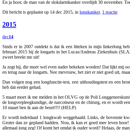
En ja hoor, de man van de slokdarmkanker overlijdt 30 november. Toe 
Dit bericht is geplaatst op 14 dec 2015, in
longkanker
.
1 reactie
2015
dec
14
Sinds er in 2007 ontdekt is dat ik een litteken in mijn linkerlong heb
februari 2015 bij de longarts in het Lucas/Andreas Ziekenhuis (SLA
zweet breekt me uit!
Ja zegt hij, die moet wel even nader bekeken worden! Dat lijkt mij oo
en terug naar de longarts. Nee mevrouw, het ziet er niet goed uit, maar
Dan volgen nog een longfunctie-test, een uithoudingstest en een bro
heb dat eerder gehad.
5 maart moet ik me melden in het OLVG op de Poli Longgeneeskunde.
de longverpleegkundige, de narcotiseur en de chirurg, en er wordt een
10 maart ben ik aan de beurt!!!! (HELP)
Er wordt inderdaad 1 longkwab weggehaald. Links, de bovenste kwab, 
Groter dan ze gepland hadden. Nou, ik kan er goed mee leven hoor! A
allemaal jong zeg! Of komt het omdat ik ouder word? Helaas, de man 