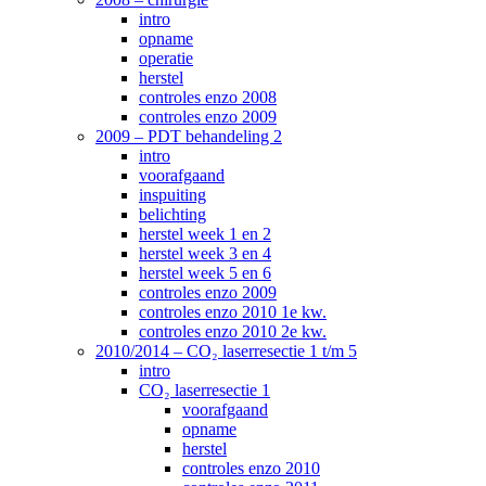
intro
opname
operatie
herstel
controles enzo 2008
controles enzo 2009
2009 – PDT behandeling 2
intro
voorafgaand
inspuiting
belichting
herstel week 1 en 2
herstel week 3 en 4
herstel week 5 en 6
controles enzo 2009
controles enzo 2010 1e kw.
controles enzo 2010 2e kw.
2010/2014 – CO₂ laserresectie 1 t/m 5
intro
CO₂ laserresectie 1
voorafgaand
opname
herstel
controles enzo 2010