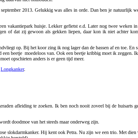
n september 2013. Gelukkig was alles in orde. Dan ben je natuurlijk w
 een vakantiepark huisje. Lekker gefietst e.d. Later nog twee weken i
en of dat zij gewoon als gekken liepen, daar kon ik niet achter kome
rondvliegt op. Bij het koor zing ik nog lager dan de bassen af en toe. En
d een beetje moedeloos van. Ook een beetje kribbig moet ik zeggen. Ik
moet opschieten anders is er geen tijd meer.
s
Longkanker
.
raden afleiding te zoeken. Ik ben noch nooit zoveel bij de huisarts ge
e wordt doodmoe van het steeds maar onderweg zijn.
nose slokdarmkanker. Hij kent ook Petra. Nu zijn we een trio. Met dien
kkig hersteld).