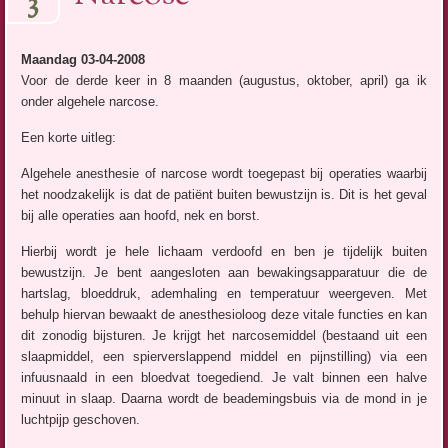
3
Maandag 03-04-2008
Voor de derde keer in 8 maanden (augustus, oktober, april) ga ik
onder algehele narcose.
Een korte uitleg:
Algehele anesthesie of narcose wordt toegepast bij operaties waarbij
het noodzakelijk is dat de patiënt buiten bewustzijn is. Dit is het geval
bij alle operaties aan hoofd, nek en borst.
Hierbij wordt je hele lichaam verdoofd en ben je tijdelijk buiten
bewustzijn. Je bent aangesloten aan bewakingsapparatuur die de
hartslag, bloeddruk, ademhaling en temperatuur weergeven. Met
behulp hiervan bewaakt de anesthesioloog deze vitale functies en kan
dit zonodig bijsturen. Je krijgt het narcosemiddel (bestaand uit een
slaapmiddel, een spierverslappend middel en pijnstilling) via een
infuusnaald in een bloedvat toegediend. Je valt binnen een halve
minuut in slaap. Daarna wordt de beademingsbuis via de mond in je
luchtpijp geschoven.