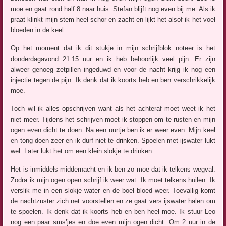
moe en gaat rond half 8 naar huis. Stefan blijft nog even bij me. Als ik
praat klinkt mijn stem heel schor en zacht en lijkt het alsof ik het voel
bloeden in de keel.
Op het moment dat ik dit stukje in mijn schrijfblok noteer is het
donderdagavond 21.15 uur en ik heb behoorlijk veel pijn. Er zijn
alweer genoeg zetpillen ingeduwd en voor de nacht krijg ik nog een
injectie tegen de pijn. Ik denk dat ik koorts heb en ben verschrikkelijk
moe.
Toch wil ik alles opschrijven want als het achteraf moet weet ik het
niet meer. Tijdens het schrijven moet ik stoppen om te rusten en mijn
ogen even dicht te doen. Na een uurtje ben ik er weer even. Mijn keel
en tong doen zeer en ik durf niet te drinken. Spoelen met ijswater lukt
wel. Later lukt het om een klein slokje te drinken.
Het is inmiddels middernacht en ik ben zo moe dat ik telkens wegval.
Zodra ik mijn ogen open schrijf ik weer wat. Ik moet telkens huilen. Ik
verslik me in een slokje water en de boel bloed weer. Toevallig komt
de nachtzuster zich net voorstellen en ze gaat vers ijswater halen om
te spoelen. Ik denk dat ik koorts heb en ben heel moe. Ik stuur Leo
nog een paar sms’jes en doe even mijn ogen dicht. Om 2 uur in de