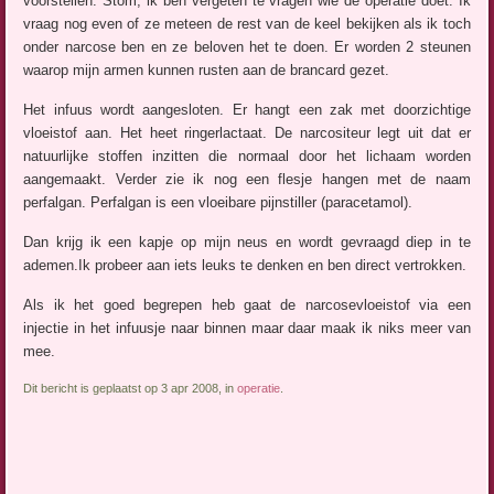
voorstellen. Stom, ik ben vergeten te vragen wie de operatie doet. Ik
vraag nog even of ze meteen de rest van de keel bekijken als ik toch
onder narcose ben en ze beloven het te doen. Er worden 2 steunen
waarop mijn armen kunnen rusten aan de brancard gezet.
Het infuus wordt aangesloten. Er hangt een zak met doorzichtige
vloeistof aan. Het heet ringerlactaat. De narcositeur legt uit dat er
natuurlijke stoffen inzitten die normaal door het lichaam worden
aangemaakt. Verder zie ik nog een flesje hangen met de naam
perfalgan. Perfalgan is een vloeibare pijnstiller (paracetamol).
Dan krijg ik een kapje op mijn neus en wordt gevraagd diep in te
ademen.Ik probeer aan iets leuks te denken en ben direct vertrokken.
Als ik het goed begrepen heb gaat de narcosevloeistof via een
injectie in het infuusje naar binnen maar daar maak ik niks meer van
mee.
Dit bericht is geplaatst op 3 apr 2008, in
operatie
.