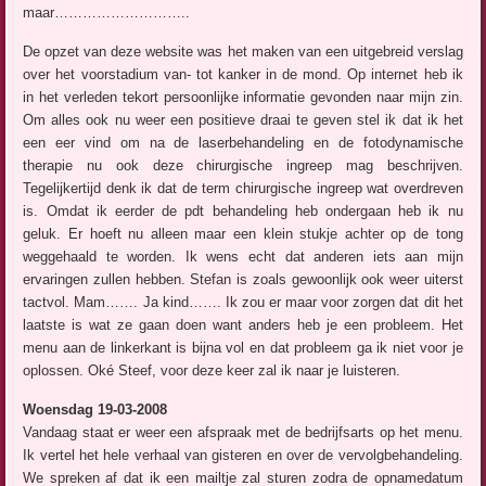
maar………………………..
De opzet van deze website was het maken van een uitgebreid verslag
over het voorstadium van- tot kanker in de mond. Op internet heb ik
in het verleden tekort persoonlijke informatie gevonden naar mijn zin.
Om alles ook nu weer een positieve draai te geven stel ik dat ik het
een eer vind om na de laserbehandeling en de fotodynamische
therapie nu ook deze chirurgische ingreep mag beschrijven.
Tegelijkertijd denk ik dat de term chirurgische ingreep wat overdreven
is. Omdat ik eerder de pdt behandeling heb ondergaan heb ik nu
geluk. Er hoeft nu alleen maar een klein stukje achter op de tong
weggehaald te worden. Ik wens echt dat anderen iets aan mijn
ervaringen zullen hebben. Stefan is zoals gewoonlijk ook weer uiterst
tactvol. Mam……. Ja kind……. Ik zou er maar voor zorgen dat dit het
laatste is wat ze gaan doen want anders heb je een probleem. Het
menu aan de linkerkant is bijna vol en dat probleem ga ik niet voor je
oplossen. Oké Steef, voor deze keer zal ik naar je luisteren.
Woensdag 19-03-2008
Vandaag staat er weer een afspraak met de bedrijfsarts op het menu.
Ik vertel het hele verhaal van gisteren en over de vervolgbehandeling.
We spreken af dat ik een mailtje zal sturen zodra de opnamedatum