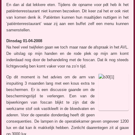
En dan al dat lekkere eten. Tijdens de opname voor pdt heb ik het
patiëntenrestaurant niet kunnen bezoeken. Dit keer zal het er ook niet
van komen denk ik. Patiënten kunnen hun maaltijden nuttigen in het
‘patiëntenrestaurant’ waar zij aan een buffet zelf een menu kunnen
samenstellen.
Dinsdag 01-04-2008
Na heel veel twijfelen gaan we toch maar naar de afspraak in het AVL.
De uitslag op mijn handen en de rode plek op mijn arm komt
inderdaad nog door de behandeling met de foscan. Dat ik nog steeds
lichtgevoelig ben komt vaker voor na zo’n tijd.
Op dit moment is het advies om de arm van
inspuiting 3 maanden lang met een kous extra te
beschermen. Er is een discussie gaande om de
beschermingstijd te verlengen. Een van de
bijwerkingen van foscan blijkt te zijn dat de
werkzame stof ook vastkleeft in de bloedvaten en
aderen. Voor de operatie donderdag heeft dit geen
consequenties. De lampen in de operatiekamer geven ongeveer 1200
lux en dat kan ik makkelijk hebben. Zonlicht daarentegen zit al gauw
op 3000 lux.