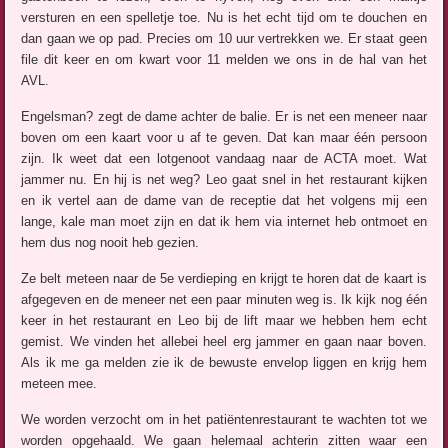
versturen en een spelletje toe. Nu is het echt tijd om te douchen en
dan gaan we op pad. Precies om 10 uur vertrekken we. Er staat geen
file dit keer en om kwart voor 11 melden we ons in de hal van het
AVL.
Engelsman? zegt de dame achter de balie. Er is net een meneer naar
boven om een kaart voor u af te geven. Dat kan maar één persoon
zijn. Ik weet dat een lotgenoot vandaag naar de ACTA moet. Wat
jammer nu. En hij is net weg? Leo gaat snel in het restaurant kijken
en ik vertel aan de dame van de receptie dat het volgens mij een
lange, kale man moet zijn en dat ik hem via internet heb ontmoet en
hem dus nog nooit heb gezien.
Ze belt meteen naar de 5e verdieping en krijgt te horen dat de kaart is
afgegeven en de meneer net een paar minuten weg is. Ik kijk nog één
keer in het restaurant en Leo bij de lift maar we hebben hem echt
gemist. We vinden het allebei heel erg jammer en gaan naar boven.
Als ik me ga melden zie ik de bewuste envelop liggen en krijg hem
meteen mee.
We worden verzocht om in het patiëntenrestaurant te wachten tot we
worden opgehaald. We gaan helemaal achterin zitten waar een