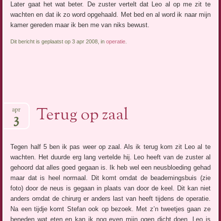
Later gaat het wat beter. De zuster vertelt dat Leo al op me zit te
wachten en dat ik zo word opgehaald. Met bed en al word ik naar mijn
kamer gereden maar ik ben me van niks bewust.
Dit bericht is geplaatst op 3 apr 2008, in
operatie
.
Terug op zaal
apr
3
Tegen half 5 ben ik pas weer op zaal. Als ik terug kom zit Leo al te
wachten. Het duurde erg lang vertelde hij. Leo heeft van de zuster al
gehoord dat alles goed gegaan is. Ik heb wel een neusbloeding gehad
maar dat is heel normaal. Dit komt omdat de beademingsbuis (zie
foto) door de neus is gegaan in plaats van door de keel. Dit kan niet
anders omdat de chirurg er anders last van heeft tijdens de operatie.
Na een tijdje komt Stefan ook op bezoek. Met z’n tweetjes gaan ze
beneden wat eten en kan ik nog even mijn ogen dicht doen. Leo is