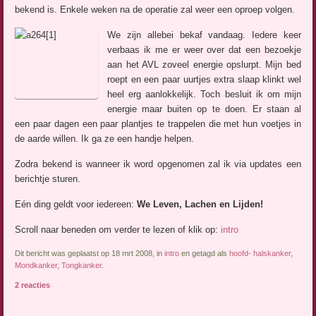
bekend is. Enkele weken na de operatie zal weer een oproep volgen.
We zijn allebei bekaf vandaag. Iedere keer
verbaas ik me er weer over dat een bezoekje
aan het AVL zoveel energie opslurpt. Mijn bed
roept en een paar uurtjes extra slaap klinkt wel
heel erg aanlokkelijk. Toch besluit ik om mijn
energie maar buiten op te doen. Er staan al
een paar dagen een paar plantjes te trappelen die met hun voetjes in
de aarde willen. Ik ga ze een handje helpen.
Zodra bekend is wanneer ik word opgenomen zal ik via updates een
berichtje sturen.
Eén ding geldt voor iedereen:
We Leven, Lachen en Lijden!
Scroll naar beneden om verder te lezen of klik op:
intro
Dit bericht was geplaatst op 18 mrt 2008, in
intro
en getagd als
hoofd- halskanker
,
Mondkanker
,
Tongkanker
.
2 reacties