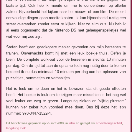
laatste tijd. Ook heb ik moeite om me te concentreren op allerlei
zaken. Bijvoorbeeld het kijken naar het nieuws of een film. De meest
eenvoudige dingen gaan moeite kosten. Ik kan bijvoorbeeld rustig een
straat oversteken zonder eerst te kijken. Niet zo slim dus. Nu heb ik
al eens opgenoemd dat de Nintendo DS met geheugenspelletjes wel
wat voor mij zou zijn.
Stefan heeft een goedkopere manier gevonden om mijn hersenen te
trainen. Onverwachts komt hij met een leuk boekje thuis. Oefen je
brein. De complete work-out voor de hersenen in slechts 10 minuten
per dag. Om de tijd tot aan de opname toch nog nuttig door te komen
besteed ik nu dus minimaal 10 minuten per dag aan het oplossen van
puzzeltjes, sommetjes en verhaaltjes.
Het is leuk om te doen en het is bewezen dat dit goede effecten
heeft. Het boekje is leuk om te krijgen maar misschien is het nog wel
veel leuker om weg te geven. Langdurig zieken en “vijftig plussers”
kunnen hier zeker hun voordeel mee doen. Dus bij deze het isbn
nummer: 978-0447-1522-4.
Dit bericht was geplaatst op 25 mrt 2008, in
intro
en getagd als
arbeidsongeschikt
,
langdurig ziek
.