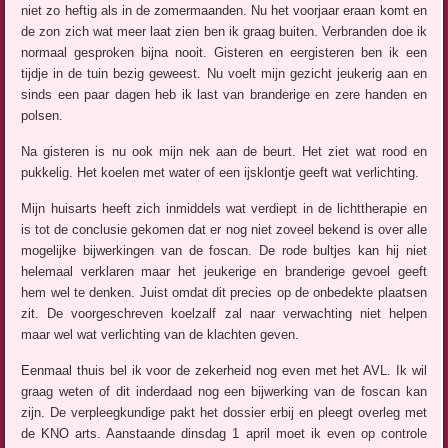
niet zo heftig als in de zomermaanden. Nu het voorjaar eraan komt en
de zon zich wat meer laat zien ben ik graag buiten. Verbranden doe ik
normaal gesproken bijna nooit. Gisteren en eergisteren ben ik een
tijdje in de tuin bezig geweest. Nu voelt mijn gezicht jeukerig aan en
sinds een paar dagen heb ik last van branderige en zere handen en
polsen.
Na gisteren is nu ook mijn nek aan de beurt. Het ziet wat rood en
pukkelig. Het koelen met water of een ijsklontje geeft wat verlichting.
Mijn huisarts heeft zich inmiddels wat verdiept in de lichttherapie en
is tot de conclusie gekomen dat er nog niet zoveel bekend is over alle
mogelijke bijwerkingen van de foscan. De rode bultjes kan hij niet
helemaal verklaren maar het jeukerige en branderige gevoel geeft
hem wel te denken. Juist omdat dit precies op de onbedekte plaatsen
zit. De voorgeschreven koelzalf zal naar verwachting niet helpen
maar wel wat verlichting van de klachten geven.
Eenmaal thuis bel ik voor de zekerheid nog even met het AVL. Ik wil
graag weten of dit inderdaad nog een bijwerking van de foscan kan
zijn. De verpleegkundige pakt het dossier erbij en pleegt overleg met
de KNO arts. Aanstaande dinsdag 1 april moet ik even op controle