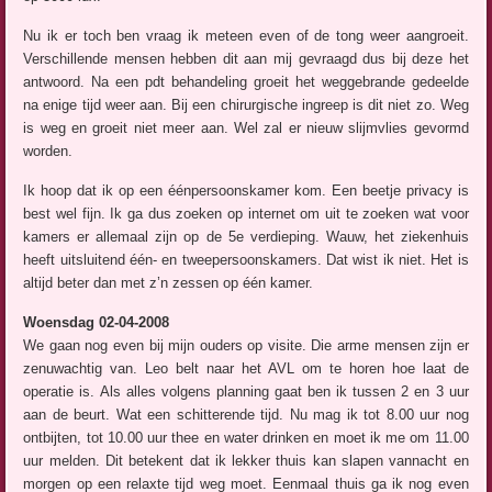
Nu ik er toch ben vraag ik meteen even of de tong weer aangroeit.
Verschillende mensen hebben dit aan mij gevraagd dus bij deze het
antwoord. Na een pdt behandeling groeit het weggebrande gedeelde
na enige tijd weer aan. Bij een chirurgische ingreep is dit niet zo. Weg
is weg en groeit niet meer aan. Wel zal er nieuw slijmvlies gevormd
worden.
Ik hoop dat ik op een éénpersoonskamer kom. Een beetje privacy is
best wel fijn. Ik ga dus zoeken op internet om uit te zoeken wat voor
kamers er allemaal zijn op de 5e verdieping. Wauw, het ziekenhuis
heeft uitsluitend één- en tweepersoonskamers. Dat wist ik niet. Het is
altijd beter dan met z’n zessen op één kamer.
Woensdag 02-04-2008
We gaan nog even bij mijn ouders op visite. Die arme mensen zijn er
zenuwachtig van. Leo belt naar het AVL om te horen hoe laat de
operatie is. Als alles volgens planning gaat ben ik tussen 2 en 3 uur
aan de beurt. Wat een schitterende tijd. Nu mag ik tot 8.00 uur nog
ontbijten, tot 10.00 uur thee en water drinken en moet ik me om 11.00
uur melden. Dit betekent dat ik lekker thuis kan slapen vannacht en
morgen op een relaxte tijd weg moet. Eenmaal thuis ga ik nog even