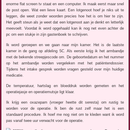
enorme flat screen tv staat en een computer. Ik maak eerst maar snel
de post open. Wat een lieve kaart. Een lotgenoot hoef je niks uit te
leggen, die weet zonder woorden precies hoe het is om hier te zijn.
Het geeft steun als je weet dat een lotgenoot aan je denkt en letterlijk
meevoelt. Voordat ik word opgehaald kan ik nog net even achter de
pc om een stukje in zijn gastenboek te schrijven.
Ik word geroepen en we gaan naar mijn kamer. Het is de laatste
kamer in de gang op afdeling 5C. Als eerste krijg ik het armbandje
met de bekende streepjescode om. De geboortedatum en het nummer
op het armbandje worden vergeleken met het patiëntendossier.
Tijdens het intake gesprek worden vragen gesteld over mijn huidige
medicatie.
De temperatuur, hartslag en bloeddruk worden gemeten en het
operatiejasje en operatiemutsje ligt klaar.
Ik krijg een oxazepam (vroeger heette dit seresta) om rustig te
worden voor de operatie. Ik ben de rust zelf maar het is een
standaard procedure. Ik hoef me nog niet om te kleden want ik word
pas vanaf twee uur verwacht voor de operatie.