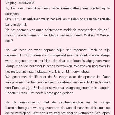
Vrijdag 04-04-2008
Ik, Leo dus, besluit om een korte samenvatting van donderdag te
schrijven.
Om 10.45 uur arriveren we in het AVL en melden ons aan de centrale
balie in de hal.
Na het noemen van onze achternaam meldt de receptioniste dat er 1
minuut geleden iemand naar Marga gevraagd heeft. Wat nu ?! Wie is
dat ?
Na wat heen en weer gepraat blijkt het lotgenoot Frank te zijn
geweest. Er wordt even voor ons gebeld naar de afdeling waar Marga
wordt opgenomen en het blijkt dat daar een kaart is afgegeven voor
Marga maar de bezorger is reeds vertrokken. We zoeken nog even in
het restaurant maar helaas…Frank is en blijft onvindbaar.
We gaan met de lift naar de 5e etage waar de opname is. Daar
aangekomen hebben we de kaart opgehaald en deze blijkt inderdaad
van Frank te zijn. Er is al post voordat Marga opgenomen is…super!
Bedankt Frank. Dat heeft Marga goed gedaan.
Na de kennismaking met de verpleegkundige en de nodige
formaliteiten gaan we nog even aan de wandel naar het dakterras op
de 7e verdieping. Wat een luxe zeg om daar te vertoeven. We lopen