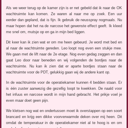
Als we weer terug op de kamer zijn is er net gebeld dat ik naar de OK
wachtruimte kan komen. Ze waren al naar me op zoek. Een uur
eerder dan gepland, dat is fijn. Ik gebruik de neusspray nogmaals. Nu
maar hopen dat het na de narcose het gewenste effect geeft. Ik kleed
me snel om, mutsje op en ga in mijn bed liggen.
Dit keer kan ik zien wat er om me heen gebeurd. Je word met bed en
al naar de wachtruimte gereden. Leo loopt nog even een stukje mee.
We gaan met de lift naar de 2e etage. Nog even gedag zeggen en dan
gaat Leo door naar beneden en wij volgenden de bordjes naar de
wachtruimte. Nu kan ik zien dat er aparte bordjes staan naar de
wachtruimte voor de PDT, gelukkig gaan wij de andere kant op.
In de wachtruimte voor de operatiekamer kunnen 4 bedden staan. Er
is één zuster aanwezig die gezellig loopt te kwekken. De naald voor
het infuus en narcose wordt in mijn hand gebracht. Het prikje voel je
even maar doet geen pijn.
We kletsen nog wat en ondertussen moet ik overstappen op een soort
brancard en krijg een dikke voorverwarmde deken over mij heen. Dit
omdat de temperatuur in de operatiekamer niet al te hoog is en om