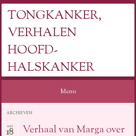
TONGKANKER,
VERHALEN
HOOFD-
HALSKANKER
Menu
Spring
ARCHIEVEN
naar
inhoud
Verhaal van Marga over
mrt
18