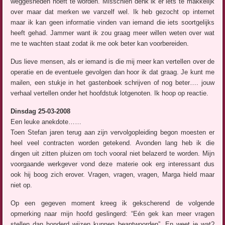
weggesneden hoeft te worden. Misschien denk ik er iets te makkelijk
over maar dat merken we vanzelf wel. Ik heb gezocht op internet
maar ik kan geen informatie vinden van iemand die iets soortgelijks
heeft gehad. Jammer want ik zou graag meer willen weten over wat
me te wachten staat zodat ik me ook beter kan voorbereiden.
Dus lieve mensen, als er iemand is die mij meer kan vertellen over de
operatie en de eventuele gevolgen dan hoor ik dat graag. Je kunt me
mailen, een stukje in het gastenboek schrijven of nog beter…. jouw
verhaal vertellen onder het hoofdstuk lotgenoten. Ik hoop op reactie.
Dinsdag 25-03-2008
Een leuke anekdote……
Toen Stefan jaren terug aan zijn vervolgopleiding begon moesten er
heel veel contracten worden getekend. Avonden lang heb ik die
dingen uit zitten pluizen om toch vooral niet belazerd te worden. Mijn
voorgaande werkgever vond deze materie ook erg interessant dus
ook hij boog zich erover. Vragen, vragen, vragen, Marga hield maar
niet op.
Op een gegeven moment kreeg ik gekscherend de volgende
opmerking naar mijn hoofd geslingerd: “Eén gek kan meer vragen
stellen dan honderd wijzen kunnen beantwoorden”. En weet je wat?