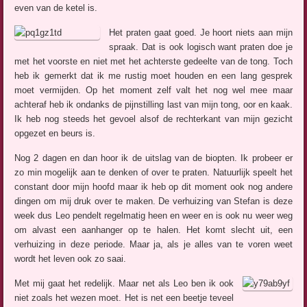
even van de ketel is.
Het praten gaat goed. Je hoort niets aan mijn
spraak. Dat is ook logisch want praten doe je
met het voorste en niet met het achterste gedeelte van de tong. Toch
heb ik gemerkt dat ik me rustig moet houden en een lang gesprek
moet vermijden. Op het moment zelf valt het nog wel mee maar
achteraf heb ik ondanks de pijnstilling last van mijn tong, oor en kaak.
Ik heb nog steeds het gevoel alsof de rechterkant van mijn gezicht
opgezet en beurs is.
Nog 2 dagen en dan hoor ik de uitslag van de biopten. Ik probeer er
zo min mogelijk aan te denken of over te praten. Natuurlijk speelt het
constant door mijn hoofd maar ik heb op dit moment ook nog andere
dingen om mij druk over te maken. De verhuizing van Stefan is deze
week dus Leo pendelt regelmatig heen en weer en is ook nu weer weg
om alvast een aanhanger op te halen. Het komt slecht uit, een
verhuizing in deze periode. Maar ja, als je alles van te voren weet
wordt het leven ook zo saai.
Met mij gaat het redelijk. Maar net als Leo ben ik ook
niet zoals het wezen moet. Het is net een beetje teveel