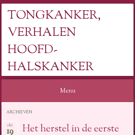
TONGKANKER,
VERHALEN
HOOFD-
HALSKANKER
Menu
Spring
ARCHIEVEN
naar
inhoud
Het herstel in de eerste
okt
19