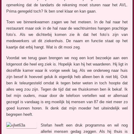
opmerking dat de tandarts de rekening moet sturen naar het AVL.
Prima geregeld toch? Ik ben snel klaar en kan gaan.
Toen we binnenkwamen zagen we het meteen. In de hal naar het
restaurant maar ook in de hal naar de wachtruimtes hangen prachtige
foto’s. Als we dichterbij komen zie ik dat het foto’s zijn van
medewerkers uit dit ziekenhuis. De naam en functie staat op het
kaartje dat erbij hangt. Wat is dit mooi zeg.
Voordat we terug gaan brengen we nog een kort bezoekje aan een
lotgenoot die heel erg ziek is. Hopelijk kan hij het waarderen. Hij ligt in
dezelfde kamer waar ik vorige week lag. Als we onderweg naar huis
zijn besef ik hoeveel geluk ik eigenlijk heb alleen ben ik niet blij. Ook
ben ik teleurgesteld omdat ik tegen beter weten in toch hoopte dat
alles weg zou zijn. Tegen de tijd dat we thuiskomen ben ik bekaf. Ik
bel mijn ouders, maar door de telefoon vertellen wat er allemaal
gezegd is vandaag is erg moeilijk bij mensen van 87 die niet meer zo
goed kunnen horen. Ik denk dat mijn moeder het uiteindelijk wel
begrepen heeft.
Stefan heeft een druk programma en wil nog
allerlei mensen gedag zeggen. Als hij thuis is