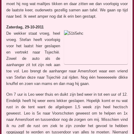
moet hij nog wat mailtjes tikken en daar zitten we dan voorlopig voor
de laatste keer, ouderwets gezellig samen aan tafel. We gaan op tijd
naar bed. Ik weet amper nog dat ik erin ben gestapt.
Zaterdag, 29-10-2011
De wekker staat vroeg, heel
vroeg. Stefan heeft voorlopig
voor het laatst hier geslapen
en vertrekt naar Tsjechië.
Zowel de auto als de
aanhanger zit tot zijn nek aan
toe vol. Leo brengt de aanhanger naar Amersfoort waar een vriend
van Stefan deze naar Tsjechië zal rijden. Nog één heeeeeeele dikke
knuffel en zoen van mams en dan mag hij gaan.
Om 7 uur is Leo weer thuis en duikt zijn bed weer in tot een uur of 12.
Eindelijk heeft hij weer eens lekker geslapen. Hopelijk komt er nu wat
rust in de tent want de afgelopen 1,5 week zijn heel hectisch
geweest. Leo is 5x naar Voorschoten geweest om te helpen en 1x
naar Amersfoort en tussendoor nog de zorgen om mij. Misschien vind
ik nu zelf de rust om ziek te zijn zonder het gevoel te hebben
opgejaagd te worden en tussendoor van alles te moeten. Niemand