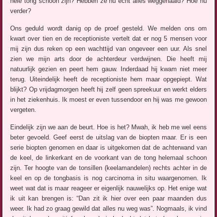
hele tong schoon zijn? Hebben ze nu echt alles weggehaald? Hoe nu
verder?
Ons geduld wordt danig op de proef gesteld. We melden ons om
kwart over tien en de receptioniste vertelt dat er nog 5 mensen voor
mij zijn dus reken op een wachttijd van ongeveer een uur. Als snel
zien we mijn arts door de achterdeur verdwijnen. Die heeft mij
natuurlijk gezien en peert hem gauw. Inderdaad hij kwam niet meer
terug. Uiteindelijk heeft de receptioniste hem maar opgepiept. Wat
blijkt? Op vrijdagmorgen heeft hij zelf geen spreekuur en werkt elders
in het ziekenhuis. Ik moest er even tussendoor en hij was me gewoon
vergeten.
Eindelijk zijn we aan de beurt. Hoe is het? Mwah, ik heb me wel eens
beter gevoeld. Geef eerst de uitslag van de biopten maar. Er is een
serie biopten genomen en daar is uitgekomen dat de achterwand van
de keel, de linkerkant en de voorkant van de tong helemaal schoon
zijn. Ter hoogte van de tonsillen (keelamandelen) rechts achter in de
keel en op de tongbasis is nog carcinoma in situ waargenomen. Ik
weet wat dat is maar reageer er eigenlijk nauwelijks op. Het enige wat
ik uit kan brengen is: “Dan zit ik hier over een paar maanden dus
weer. Ik had zo graag gewild dat alles nu weg was”. Nogmaals, ik vind