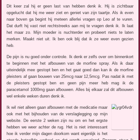
Dit keer zal hij er geen last van hebben denk ik. Hij is zichtbaar
opgelucht dat hij me weer ziet en geniet van zijn taartje. Als ik even
naar boven ga begint hij meteen allerlei vragen op Leo af te vuren.
Dat durft hij vast niet rechtstreeks aan mij te vragen denk ik. Ik laat
het maar zo. Mijn moeder is nuchterder en probeert niets te laten
merken. Maakt niet uit. Ik ben ook blij dat ik ze weer even gezien
heb.
De pijn is nu goed onder controle. Ik denk er zelfs over om binnenkort
te beginnen met het afbouwen van de morfine spray. Als ik daar
uiteindelijk mee gestopt ben en het gaat goed dan kan ik de morfine
pleisters af gaan bouwen van 25mcg naar 12,5mcg. Pas nadat ik met
de pleisters gestopt ben en geen pijn meer heb mag ik de
paracetamol 1000mg gaan afbouwen. Alles bij elkaar zal dit afbouwen
wel enkele weken duren denk ik.
Ik wil niet alleen gaan afbouwen met de medicatie maar
ook met het bijhouden van de verslaglegging op mijn
website. De eerste 2 weken zijn nu om en het ergste
hebben we weer achter de rug. Het is niet interessant
hoe ik verder mijn dagen doorkom want eigenlijk is het