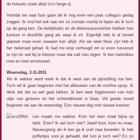
de huisarts staat altijd zo’n lange rij.
Voordat we naar huis gaan wil ik nog even een paar collega’s gedag
zeggen. Ik vind het ook raar om ze zomaar voorbij te lopen als ik toch
op de gang ben. De bedrijfsarts en de doktersassistenten hebben hun
kantoor in dezelfde gang als waar ik zit. Eigenlijk heb ik al teveel
gepraat maar even zwaaien kan altijd. Als we weer thuis zijn heb ik
het helemaal gehad. Ik had me erop verheugd om er even tussenuit
te zijn en wat bij te kletsen maar dat valt vies tegen. Ik ben hartstikke
moe en heel emotioneel.
Woensdag, 2-11-2011
Als ik wakker word merk ik dat ik weer aan de pijnstilling toe ben.
Toch wil ik gaan beginnen met het afbouwen van de morfine spray. Ik
denk dat dat nu wel gaat lukken. Ik ben weer bijgekomen van mijn
uitje van gisteren en het ochtendritueel is klaar. Vol goede moed
beginnen we aan de woensdag. Een nieuwe dag met nieuwe kansen.
Leo maakt me wakker. Kom het eten staat bijna op
tafel. Eten? Ik eet toch niet? Jawel hoor, kom nu maar.
Nieuwsgierig als ik ben ga ik snel naar beneden. Ik heb
poffertjes voor je gehaald, dat lust je toch wel? En zo