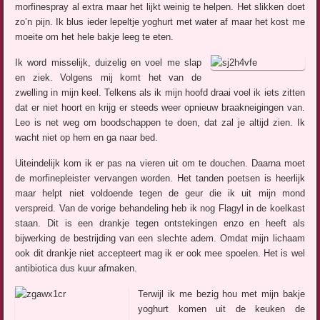
morfinespray al extra maar het lijkt weinig te helpen. Het slikken doet
zo’n pijn. Ik blus ieder lepeltje yoghurt met water af maar het kost me
moeite om het hele bakje leeg te eten.
Ik word misselijk, duizelig en voel me slap
en ziek. Volgens mij komt het van de
zwelling in mijn keel. Telkens als ik mijn hoofd draai voel ik iets zitten
dat er niet hoort en krijg er steeds weer opnieuw braakneigingen van.
Leo is net weg om boodschappen te doen, dat zal je altijd zien. Ik
wacht niet op hem en ga naar bed.
Uiteindelijk kom ik er pas na vieren uit om te douchen. Daarna moet
de morfinepleister vervangen worden. Het tanden poetsen is heerlijk
maar helpt niet voldoende tegen de geur die ik uit mijn mond
verspreid. Van de vorige behandeling heb ik nog Flagyl in de koelkast
staan. Dit is een drankje tegen ontstekingen enzo en heeft als
bijwerking de bestrijding van een slechte adem. Omdat mijn lichaam
ook dit drankje niet accepteert mag ik er ook mee spoelen. Het is wel
antibiotica dus kuur afmaken.
Terwijl ik me bezig hou met mijn bakje
yoghurt komen uit de keuken de