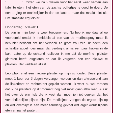
zitten we na 2 weken voor het eerst weer samen aan
tafel te eten. Het eten van de zachte poffertjes is goed te doen. De
eerste ging er makkelijker in dan de laatste maar dat maakt niet uit.
Het smaakte erg lekker.
Donderdag, 3-11-2011
De pijn in mijn keel is weer toegenomen. Nu heb ik me daar al op
voorbereid omdat ik inmiddels af ben van de morfinespray maar ik
heb niet bedacht dat het verschil zo groot zou zijn. Ik neem een
schaaltje appelmoes maar dat verdwijnt al na een paar hapjes in de
bak. Later op de ochtend realiseer ik me dat de morfine- pleister
gisteren heeft losgelaten en dat ik vergeten ben een nieuwe te
plakken. Dat verklaart alles!
Leo plakt snel een nieuwe pleister op mijn schouder. Deze pleister
moet 1 keer per 3 dagen vervangen worden en dan afwisselend aan
de linkerkant en rechterkant geplakt worden. Ik weet nu wel meteen
dat ik de pleisters op dit moment nog niet moet gaan afbouwen. Als ik
het over de pijn heb die ik voel dan moet je niet denken dat het
verschrikkelijke pijnen zijn. De medicijnen vangen de ergste pijn op
en wat overblijft is een meer zeurderig gevoel wat erger wordt tijdens
eten en na het praten.