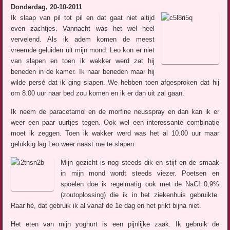
Donderdag, 20-10-2011
Ik slaap van pil tot pil en dat gaat niet altijd
even zachtjes. Vannacht was het wel heel
vervelend. Als ik adem komen de meest
vreemde geluiden uit mijn mond. Leo kon er niet
van slapen en toen ik wakker werd zat hij
beneden in de kamer. Ik naar beneden maar hij
wilde persé dat ik ging slapen. We hebben toen afgesproken dat hij
om 8.00 uur naar bed zou komen en ik er dan uit zal gaan.
Ik neem de paracetamol en de morfine neusspray en dan kan ik er
weer een paar uurtjes tegen. Ook wel een interessante combinatie
moet ik zeggen. Toen ik wakker werd was het al 10.00 uur maar
gelukkig lag Leo weer naast me te slapen.
Mijn gezicht is nog steeds dik en stijf en de smaak
in mijn mond wordt steeds viezer. Poetsen en
spoelen doe ik regelmatig ook met de NaCI 0,9%
(zoutoplossing) die ik in het ziekenhuis gebruikte.
Raar hè, dat gebruik ik al vanaf de 1e dag en het prikt bijna niet.
Het eten van mijn yoghurt is een pijnlijke zaak. Ik gebruik de