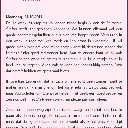
Maandag, 24-10-2011
De 1e week zit erop en vol goede moed begin ik aan de 2e week.
Stefan heeft hier geslapen vannacht. We kunnen allemaal wel een
goede nachtrust gebruiken dus blijven iets langer liggen. Verhuizen in
één week is toch wel veel werk en Leo staat in tweestrijd. Hij wil
graag hier blijven om voor mij te zorgen want hij denkt nog steeds dat
ik mezelf niet goed red zonder hem. Aan de andere kant wil hij ook
Stefan helpen want emigreren is niet makkelijk in je eentje en er is
heel veel te regelen. Alles valt gewoon heel ongelukkig samen. Wat
dat betreft hebben we geen saai leven.
Ik overtuig Leo ervan dat hij zich om mij echt geen zorgen hoeft te
maken en dat ik mijn vriendin bel als er iets is. En zo gaat Leo ook
naar Voorschoten om Stefan te helpen. Het geeft een goed gevoel en
zeg nou zelf, met z’n tweeën werkt het plezieriger dan alleen.
Zodra de mannen weg zijn draai ik een wasje en besluit naar bed te
gaan als de was hangt. De smaak in mijn mond wordt beter en ik
merk dat de pijnmedicatie het beste werkt als ik het precies op tijd
inneem. Gek hè? Het nadeel is wel dat ik er zo goed op slaap. Rond