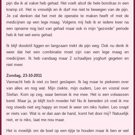
pijn die ik al vaker heb gehad. Het voelt alsof de hele borstkas in een
kramp zit. Het is vreselijk en ik durf me niet te bewegen van de pijn.
Je zal denken dat het met de operatie te maken heeft of met de
medicijnen op een lege maag. Volgens mij heb ik er iedere keer na
een opname nog last van gehad maar ook in mijn “gezonde” periode
heb ik het wel eens gehad.
Ik blijf doodstil liggen en langzaam trekt de pijn weg. Ook nu denk ik
weer dat het een combinatie moet zijn van een lege maag en
medicijnen. Ik heb vandaag maar 2 schaaltjes yoghurt gegeten en
niet meer.
Zondag, 23-10-2011
Vannacht heb ik niet zo best geslapen. Ik lag maar te piekeren over
van alles en nog wat. Mijn ziekte, mijn ouders, Leo en vooral over
Stefan. Kom op zeg, waar bemoei ik me mee. Het is een volwassen
kerel. Maar ja, je blijft toch moeder hè! Nu ik beneden zit voel ik me
nog steeds niet erg happy en moet ik weer om niks huilen. Leo snapt
er niets van. Wat is er dan aan de hand, komt het door mij? Natuurlijk
niet, er is niks, laat me nou maar.
Het is moeilijk om de boel op een rijtje te houden maar ik ben er wel