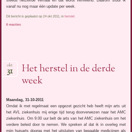
steeds hetzelfde verhaal en dat wordt vervelend. Daarom stuur ik
vanaf nu nog maar één update per week.
Dit bericht is geplaatst op 24 okt 2011, in
herstel
.
6 reacties
Het herstel in de derde
okt
31
week
Maandag, 31-10-2011
Omdat ik met regelmaat een opgezet gezicht heb heeft mijn arts uit
het AVL ziekenhuis mij enige tijd terug doorverwezen naar het AMC
ziekenhuis. Om 9.00 uur belt de arts van het AMC ziekenhuis om het
verdere beleid door te nemen. We spreken af dat ik in overleg met
mijn huisarts doorga met het uitsluiten van bepaalde medicijnen als