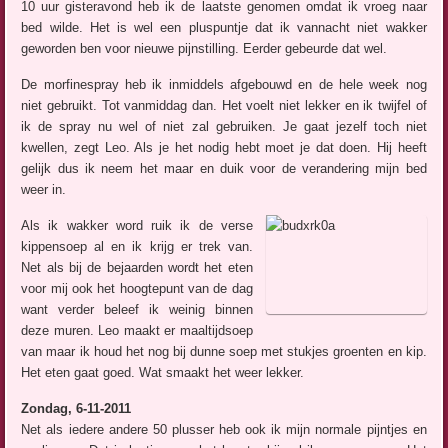
10 uur gisteravond heb ik de laatste genomen omdat ik vroeg naar
bed wilde. Het is wel een pluspuntje dat ik vannacht niet wakker
geworden ben voor nieuwe pijnstilling. Eerder gebeurde dat wel.
De morfinespray heb ik inmiddels afgebouwd en de hele week nog
niet gebruikt. Tot vanmiddag dan. Het voelt niet lekker en ik twijfel of
ik de spray nu wel of niet zal gebruiken. Je gaat jezelf toch niet
kwellen, zegt Leo. Als je het nodig hebt moet je dat doen. Hij heeft
gelijk dus ik neem het maar en duik voor de verandering mijn bed
weer in.
Als ik wakker word ruik ik de verse
kippensoep al en ik krijg er trek van.
Net als bij de bejaarden wordt het eten
voor mij ook het hoogtepunt van de dag
want verder beleef ik weinig binnen
deze muren. Leo maakt er maaltijdsoep
van maar ik houd het nog bij dunne soep met stukjes groenten en kip.
Het eten gaat goed. Wat smaakt het weer lekker.
Zondag, 6-11-2011
Net als iedere andere 50 plusser heb ook ik mijn normale pijntjes en