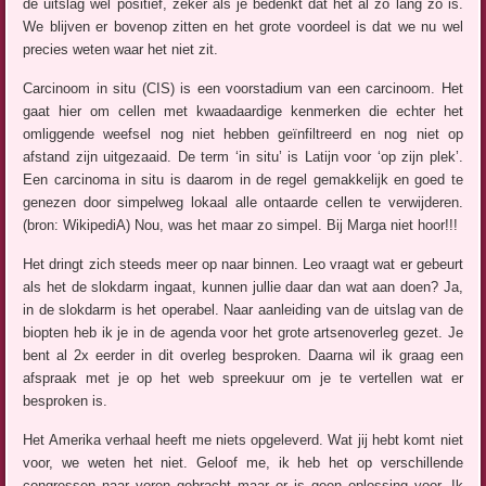
de uitslag wel positief, zeker als je bedenkt dat het al zo lang zo is.
We blijven er bovenop zitten en het grote voordeel is dat we nu wel
precies weten waar het niet zit.
Carcinoom in situ (CIS) is een voorstadium van een carcinoom. Het
gaat hier om cellen met kwaadaardige kenmerken die echter het
omliggende weefsel nog niet hebben geïnfiltreerd en nog niet op
afstand zijn uitgezaaid. De term ‘in situ’ is Latijn voor ‘op zijn plek’.
Een carcinoma in situ is daarom in de regel gemakkelijk en goed te
genezen door simpelweg lokaal alle ontaarde cellen te verwijderen.
(bron: WikipediA) Nou, was het maar zo simpel. Bij Marga niet hoor!!!
Het dringt zich steeds meer op naar binnen. Leo vraagt wat er gebeurt
als het de slokdarm ingaat, kunnen jullie daar dan wat aan doen? Ja,
in de slokdarm is het operabel. Naar aanleiding van de uitslag van de
biopten heb ik je in de agenda voor het grote artsenoverleg gezet. Je
bent al 2x eerder in dit overleg besproken. Daarna wil ik graag een
afspraak met je op het web spreekuur om je te vertellen wat er
besproken is.
Het Amerika verhaal heeft me niets opgeleverd. Wat jij hebt komt niet
voor, we weten het niet. Geloof me, ik heb het op verschillende
congressen naar voren gebracht maar er is geen oplossing voor. Ik