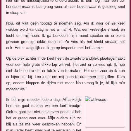
niet om de misselijkheid te onderdrukken. Ik ben nog maar een uur
beneden maar ik taai graag weer af naar boven waar ik gelukkig snel
in slaap val.
Nou, dit valt geen topdag te noemen zeg. Als ik voor de 2e keer
wakker word vandaag is het al half 4. Wat een vreselijke smaak en
lucht om mij heen. Ik ga beneden mijn mond spoelen en er komt
gewoon groenige dikke drab uit. Zo vies als het klinkt smaakt het
ook. Het is walgelijk en ik ga op inspectie met het lampje.
Op de plek achter in de keel heeft de zwarte brandplek plaatsgemaakt
voor een hele grote dikke lap wit vel. Het ziet er zo vies uit. Ik heb
niet de behoefte om er foto’s van te maken. Het doet zeer en ik kan
er bijna niet bij. Leo loopt om mij heen te drammen met pillen. Kom
op, anders kloppen de tijden niet meer. Nou vraag ik je, hij lijkt m’n
moeder wel!
Ik bel mijn moeder iedere dag. Afhankelijk
hoe het gaat maken we een kort praatje.
Ook al gaat het niet altijd even goed, ik heb
het er graag voor over. Mijn ouders zijn zo
blij als ze me weer gesproken hebben. En
mijn vader heeft weer wat te vertellen in het