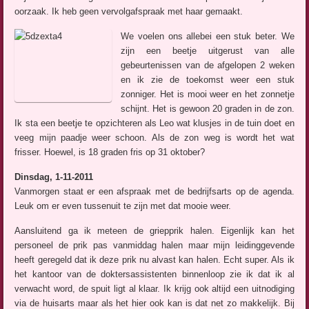
oorzaak. Ik heb geen vervolgafspraak met haar gemaakt.
We voelen ons allebei een stuk beter. We
zijn een beetje uitgerust van alle
gebeurtenissen van de afgelopen 2 weken
en ik zie de toekomst weer een stuk
zonniger. Het is mooi weer en het zonnetje
schijnt. Het is gewoon 20 graden in de zon.
Ik sta een beetje te opzichteren als Leo wat klusjes in de tuin doet en
veeg mijn paadje weer schoon. Als de zon weg is wordt het wat
frisser. Hoewel, is 18 graden fris op 31 oktober?
Dinsdag, 1-11-2011
Vanmorgen staat er een afspraak met de bedrijfsarts op de agenda.
Leuk om er even tussenuit te zijn met dat mooie weer.
Aansluitend ga ik meteen de griepprik halen. Eigenlijk kan het
personeel de prik pas vanmiddag halen maar mijn leidinggevende
heeft geregeld dat ik deze prik nu alvast kan halen. Echt super. Als ik
het kantoor van de doktersassistenten binnenloop zie ik dat ik al
verwacht word, de spuit ligt al klaar. Ik krijg ook altijd een uitnodiging
via de huisarts maar als het hier ook kan is dat net zo makkelijk. Bij