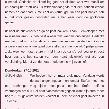
allemaal. Ondanks de pijnstilling gaat het slikken weer wat moeilijker
en daarbij het eten ook. Ik wilde vandaag vla met een banaan erdoor
nemen en daar had ik me echt op verheugd. Na een paar hapjes heb
ik het voor gezien gehouden en is het weer door de gootsteen
gegaan.
Ik hoor de brievenbus en ga de post pakken. Yeah, 3 enveloppen met
mijn naam erop. Ik heb best alweer wat kaarten ontvangen. Bedankt
mensen, het is zo fijn als er zoveel mensen aan je denken. Aan de
andere kant kan ik me goed voorstellen als men denkt: “ jeetje alweer
ziek, weer een kaart sturen, ik blijf aan de gang”. Dat begrijp ik best
hoor dus zie het sturen van een kaart alsjeblieft niet als een
verplichting. Met of zonder kaart, iedereen is mij even lief.
Donderdag, 27-10-2011
We hebben het er maar druk mee. Vandaag wordt
de aanhanger ingepakt en omdat Stefan niet met
een aanhanger mag rijden doet papa Leo het. Stefan zelf is
vanmorgen om 6 uur al naar Voorschoten gegaan want zijn auto moet
nog ff APK gekeurd worden voordat hij hem officieel gaat invoeren in
Tsjechië.