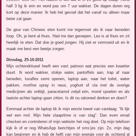
half 3 lig ik erin en word pas om 7 uur wakker. De dagen duren erg
kort op deze manier. Ik heb het gevoel dat het vanaf nu alleen maar
beter zal gaan.
De geur van Chinees eten komt me tegemoet als ik naar beneden
loop. Oh, je bent al thuis. Had me dan geroepen. Leo is al thuis en zit
heerlijk te eten. Dat doe je goed jongen. Hij ziet er vermoeid uit en ik
maak me best een beetje zorgen.
Dinsdag, 25-10-2011
Mijn ochtendritueel heeft een vast patroon wat precies een kwartier
duurt. Ik word wakker, slokje water, pantoffels aan, trap af naar
beneden, luxaflex serre openen, laptop aan, naar het toilet, water
pakken, morfine spray in neus, yoghurt of vla met de overige
medicijnen als ontbijt, paracetamol zetpil erin, mond spoelen en als
laatste achter laptop gaan zitten. Is dit nu rationeel denken en doen?
Eenmaal achter de laptop tik ik mijn eerste tweet van vandaag: ”Ik lijk
wel een mol. Mijn hele slaapritme is van slag”. Dan even email
checken en controleren of mijn website het nog doet. Op mijn telefoon
kijk ik of er nog WhatsApp berichtjes of sms’jes zijn. Zo, mijn dag
kan beginnen en ik heb de helft van mijn energie voor de ochtend al