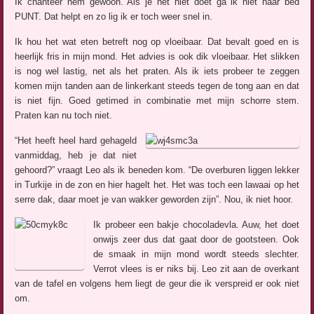
Ik chanteer hem gewoon. Als je het niet doet ga ik niet naar bed
PUNT. Dat helpt en zo lig ik er toch weer snel in.
Ik hou het wat eten betreft nog op vloeibaar. Dat bevalt goed en is
heerlijk fris in mijn mond. Het advies is ook dik vloeibaar. Het slikken
is nog wel lastig, net als het praten. Als ik iets probeer te zeggen
komen mijn tanden aan de linkerkant steeds tegen de tong aan en dat
is niet fijn. Goed getimed in combinatie met mijn schorre stem.
Praten kan nu toch niet.
“Het heeft heel hard gehageld
vanmiddag, heb je dat niet
gehoord?” vraagt Leo als ik beneden kom. “De overburen liggen lekker
in Turkije in de zon en hier hagelt het. Het was toch een lawaai op het
serre dak, daar moet je van wakker geworden zijn”. Nou, ik niet hoor.
Ik probeer een bakje chocoladevla. Auw, het doet
onwijs zeer dus dat gaat door de gootsteen. Ook
de smaak in mijn mond wordt steeds slechter.
Verrot vlees is er niks bij. Leo zit aan de overkant
van de tafel en volgens hem liegt de geur die ik verspreid er ook niet
om.