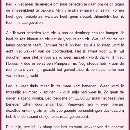
had ik niet meer de energie om naar beneden te gaan om de pil tegen
de misselijkheid te pakken. Mijn vriendin e-mailen of ze wil komen
heeft geen enkele zin want ze heeft geen sleutel. Uiteindelijk ben ik
toch in slaap gevallen.
Als ik weer beneden kom zie ik aan de deurknop een tas hangen. Ik
haal de tas binnen en zie dat de yoghurt erin zit. Wat lief dat ze het
langs gebracht heeft. Jammer dat ik op bed lag. Als ik slaap word ik
echt niet wakker van de voordeurbel. Het is kwart voor 5. Ik wil
douchen maar stel je voor als ik weer misselijk word, dat wil ik niet.
Hoppa, ik doe er eerst een Primperan in. Nog steeds heb ik aan de
rechterkant van mijn gezicht het gevoel alsof ik een slachtoffer ben
van zinloos geweld.
Leo is weer thuis maar ik zit maar kort beneden. Weer word ik
misselijk en moet ik spugen. Ik duik mijn bed weer in. Zo gaan de
dagen slapend voorbij. Leo roept me om 22.00 uur maar het feest van
beneden zitten duurt maar kort. Vanavond heb ik weer precies
dezelfde ervaring als bij alle voorgaande behandelingen dus daarom
heb ik onderstaand stukje tekst maar gekopieerd:
Pijn, pijn, nee hè. Ik slaap nog half en word wakker van die enorme