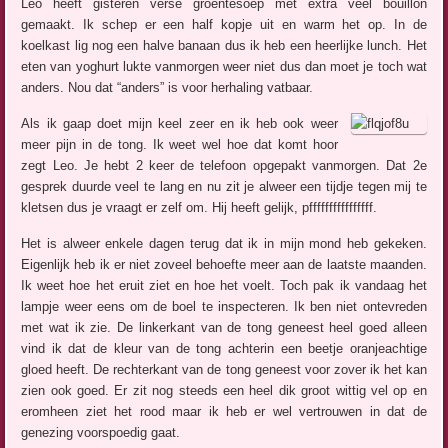
Leo heeft gisteren verse groentesoep met extra veel bouillon
gemaakt. Ik schep er een half kopje uit en warm het op. In de
koelkast lig nog een halve banaan dus ik heb een heerlijke lunch. Het
eten van yoghurt lukte vanmorgen weer niet dus dan moet je toch wat
anders. Nou dat “anders” is voor herhaling vatbaar.
Als ik gaap doet mijn keel zeer en ik heb ook weer
meer pijn in de tong. Ik weet wel hoe dat komt hoor
zegt Leo. Je hebt 2 keer de telefoon opgepakt vanmorgen. Dat 2e
gesprek duurde veel te lang en nu zit je alweer een tijdje tegen mij te
kletsen dus je vraagt er zelf om. Hij heeft gelijk, pffffffffffffffff.
Het is alweer enkele dagen terug dat ik in mijn mond heb gekeken.
Eigenlijk heb ik er niet zoveel behoefte meer aan de laatste maanden.
Ik weet hoe het eruit ziet en hoe het voelt. Toch pak ik vandaag het
lampje weer eens om de boel te inspecteren. Ik ben niet ontevreden
met wat ik zie. De linkerkant van de tong geneest heel goed alleen
vind ik dat de kleur van de tong achterin een beetje oranjeachtige
gloed heeft. De rechterkant van de tong geneest voor zover ik het kan
zien ook goed. Er zit nog steeds een heel dik groot wittig vel op en
eromheen ziet het rood maar ik heb er wel vertrouwen in dat de
genezing voorspoedig gaat.