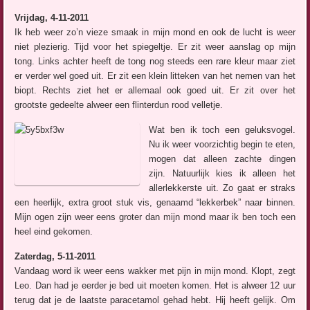
Vrijdag, 4-11-2011
Ik heb weer zo’n vieze smaak in mijn mond en ook de lucht is weer
niet plezierig. Tijd voor het spiegeltje. Er zit weer aanslag op mijn
tong. Links achter heeft de tong nog steeds een rare kleur maar ziet
er verder wel goed uit. Er zit een klein litteken van het nemen van het
biopt. Rechts ziet het er allemaal ook goed uit. Er zit over het
grootste gedeelte alweer een flinterdun rood velletje.
Wat ben ik toch een geluksvogel.
Nu ik weer voorzichtig begin te eten,
mogen dat alleen zachte dingen
zijn. Natuurlijk kies ik alleen het
allerlekkerste uit. Zo gaat er straks
een heerlijk, extra groot stuk vis, genaamd “lekkerbek” naar binnen.
Mijn ogen zijn weer eens groter dan mijn mond maar ik ben toch een
heel eind gekomen.
Zaterdag, 5-11-2011
Vandaag word ik weer eens wakker met pijn in mijn mond. Klopt, zegt
Leo. Dan had je eerder je bed uit moeten komen. Het is alweer 12 uur
terug dat je de laatste paracetamol gehad hebt. Hij heeft gelijk. Om