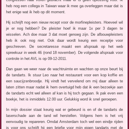
heb nog een collega in Taiwan waar ik mee ga overleggen maar dat is
het enige wat ik heb op dit moment.
Hij schrijft nog een nieuw recept voor de morfinepleisters. Hoeveel wil
je er nog hebben? De pleister hoef ik maar 1x per 3 dagen te
wisselen. Ach doe maar 3 dat moet genoeg zijn. De afbouwpleisters
heb ik ook nog niet. Ook daar wordt keurig een receptje voor
geschreven. De secretaresse maakt een afspraak op het web
spreekuur in week 46 (rond 18 november). De volgende afspraak voor
controle in het AVL is op 09-12-2011.
Dan gaan we weer naar de wachtruimte en wachten op onze beurt bij
de tandarts. Ik stuur Leo naar het restaurant voor een kop koffie en
een saucijzenbroodje. Hij vindt het vervelend om mij daar alleen te
laten zitten maar nadat ik hem overtuigd heb dat ik een bezoekje aan
de tandarts echt wel alleen af kan is hij toch gegaan. Ik pak even een
boekje, het is inmiddels 12.00 uur. Gelukkig word ik snel geroepen.
In mijn dossier staat keurig wat er gebeurd is en of de tandarts de
laserschade aan de tand wil herstellen. Volgens hem is het vrij
eenvoudig te repareren. Omdat Amsterdam toch wel een eindje rijden
is voor ons schrijft hij een briefje voor mijn eigen tandarts met de