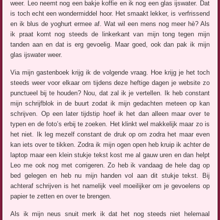
weer. Leo neemt nog een bakje koffie en ik nog een glas ijswater. Dat
is toch echt een wondermiddel hoor. Het smaakt lekker, is verfrissend
en ik blus de yoghurt ermee af. Wat wil een mens nog meer hè? Als
ik praat komt nog steeds de linkerkant van mijn tong tegen mijn
tanden aan en dat is erg gevoelig. Maar goed, ook dan pak ik mijn
glas ijswater weer.
Via mijn gastenboek krijg ik de volgende vraag. Hoe krijg je het toch
steeds weer voor elkaar om tijdens deze heftige dagen je website zo
punctueel bij te houden? Nou, dat zal ik je vertellen. Ik heb constant
mijn schrijfblok in de buurt zodat ik mijn gedachten meteen op kan
schrijven. Op een later tijdstip hoef ik het dan alleen maar over te
typen en de foto’s erbij te zoeken. Het klinkt wel makkelijk maar zo is
het niet. Ik leg mezelf constant de druk op om zodra het maar even
kan iets over te tikken. Zodra ik mijn ogen open heb kruip ik achter de
laptop maar een klein stukje tekst kost me al gauw uren en dan helpt
Leo me ook nog met corrigeren. Zo heb ik vandaag de hele dag op
bed gelegen en heb nu mijn handen vol aan dit stukje tekst. Bij
achteraf schrijven is het namelijk veel moeilijker om je gevoelens op
papier te zetten en over te brengen.
Als ik mijn neus snuit merk ik dat het nog steeds niet helemaal