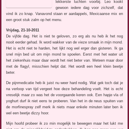
lekkerste luchten voorbij. Leo kookt
gewoon iedere dag voor zichzelf, dat
vind ik zo knap. Vanavond staan er aardappels, Mexicaanse mix en
een groot stuk zalm op het menu.
Vrijdag, 21-10-2011
De vijfde dag. Het is niet te geloven, zo erg als nu heb ik het nog
nooit eerder gehad. Ik word wakker van de vieze smaak in mijn mond.
Het is echt niet te harden, het lijkt nog wel erger dan gisteren. Ik ga
snel mijn bed uit om mijn mond te spoelen. Eerst met het water uit
het ziekenhuis maar daar wordt het niet beter van. Meteen maar door
met de flagyl, misschien helpt dat. Het wordt een heel klein beetje
beter.
De pijnmedicatie heb ik juist nu weer hard nodig. Wat gek toch dat je
na verloop van tijd vergeet hoe deze behandeling voelt. Het is echt
vreselijk maar zo was het de voorgaande keren ook. Een hapje vla of
yoghurt durf ik niet eens te proberen. Van het in de neus spuiten van
de morfinespray zelf merk ik niets maar enkele minuten later ben ik
wel een beetje dizzy hoor.
Mijn hoofd probeer ik zo min mogelijk te bewegen maar het lukt me