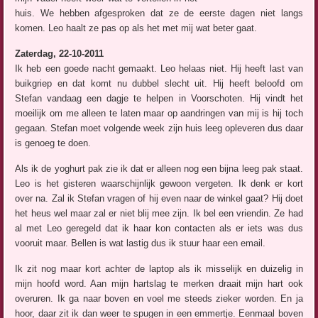
huis. We hebben afgesproken dat ze de eerste dagen niet langs
komen. Leo haalt ze pas op als het met mij wat beter gaat.
Zaterdag, 22-10-2011
Ik heb een goede nacht gemaakt. Leo helaas niet. Hij heeft last van
buikgriep en dat komt nu dubbel slecht uit. Hij heeft beloofd om
Stefan vandaag een dagje te helpen in Voorschoten. Hij vindt het
moeilijk om me alleen te laten maar op aandringen van mij is hij toch
gegaan. Stefan moet volgende week zijn huis leeg opleveren dus daar
is genoeg te doen.
Als ik de yoghurt pak zie ik dat er alleen nog een bijna leeg pak staat.
Leo is het gisteren waarschijnlijk gewoon vergeten. Ik denk er kort
over na. Zal ik Stefan vragen of hij even naar de winkel gaat? Hij doet
het heus wel maar zal er niet blij mee zijn. Ik bel een vriendin. Ze had
al met Leo geregeld dat ik haar kon contacten als er iets was dus
vooruit maar. Bellen is wat lastig dus ik stuur haar een email.
Ik zit nog maar kort achter de laptop als ik misselijk en duizelig in
mijn hoofd word. Aan mijn hartslag te merken draait mijn hart ook
overuren. Ik ga naar boven en voel me steeds zieker worden. En ja
hoor, daar zit ik dan weer te spugen in een emmertje. Eenmaal boven