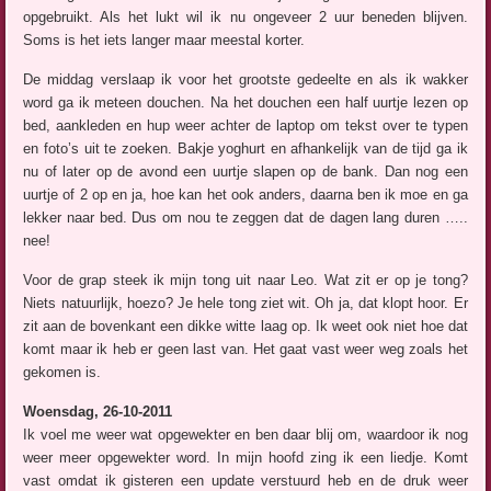
opgebruikt. Als het lukt wil ik nu ongeveer 2 uur beneden blijven.
Soms is het iets langer maar meestal korter.
De middag verslaap ik voor het grootste gedeelte en als ik wakker
word ga ik meteen douchen. Na het douchen een half uurtje lezen op
bed, aankleden en hup weer achter de laptop om tekst over te typen
en foto’s uit te zoeken. Bakje yoghurt en afhankelijk van de tijd ga ik
nu of later op de avond een uurtje slapen op de bank. Dan nog een
uurtje of 2 op en ja, hoe kan het ook anders, daarna ben ik moe en ga
lekker naar bed. Dus om nou te zeggen dat de dagen lang duren …..
nee!
Voor de grap steek ik mijn tong uit naar Leo. Wat zit er op je tong?
Niets natuurlijk, hoezo? Je hele tong ziet wit. Oh ja, dat klopt hoor. Er
zit aan de bovenkant een dikke witte laag op. Ik weet ook niet hoe dat
komt maar ik heb er geen last van. Het gaat vast weer weg zoals het
gekomen is.
Woensdag, 26-10-2011
Ik voel me weer wat opgewekter en ben daar blij om, waardoor ik nog
weer meer opgewekter word. In mijn hoofd zing ik een liedje. Komt
vast omdat ik gisteren een update verstuurd heb en de druk weer