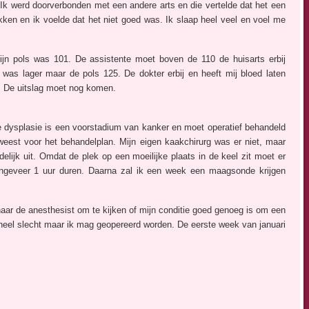
. Ik werd doorverbonden met een andere arts en die vertelde dat het een
kken en ik voelde dat het niet goed was. Ik slaap heel veel en voel me
ijn pols was 101. De assistente moet boven de 110 de huisarts erbij
was lager maar de pols 125. De dokter erbij en heeft mij bloed laten
n. De uitslag moet nog komen.
ge dysplasie is een voorstadium van kanker en moet operatief behandeld
eest voor het behandelplan. Mijn eigen kaakchirurg was er niet, maar
delijk uit. Omdat de plek op een moeilijke plaats in de keel zit moet er
 ongeveer 1 uur duren. Daarna zal ik een week een maagsonde krijgen
naar de anesthesist om te kijken of mijn conditie goed genoeg is om een
 heel slecht maar ik mag geopereerd worden. De eerste week van januari