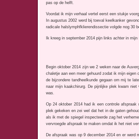
pas op de helft.
Voordat ik mijn verhaal vertel eerst een stukje voor
In augustus 2002 werd bij toeval keelkanker gevond
radicale halslymphfklierendissectie volgde nog 30 b
Ik kreeg in september 2014 pijn links achter in mij
Begin oktober 2014 zijn we 2 weken naar de Auver
chaletje aan een meer gehuurd zodat ik mijn eigen d
de bijzondere tandheelkunde gegaan om mij te lat
naar mijn kaakchirurg. De pijnlijke plek kwam niet
was.
Op 24 oktober 2014 had ik een controle afspraak m
plek gekeken en zei wel dat het in de gaten geho
als ik met de spiegel inspecteerde zag het verhemel
vervroegde afspraak te maken omdat ik het niet ver
De afspraak was op 9 december 2014 en er werd m