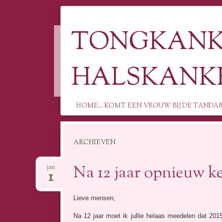
TONGKANKE
HALSKANK
HOME… KOMT EEN VROUW BIJ DE TANDA
Spring
ARCHIEVEN
naar
inhoud
Na 12 jaar opnieuw k
jan
1
Lieve mensen,
Na 12 jaar moet ik jullie helaas meedelen dat 2015