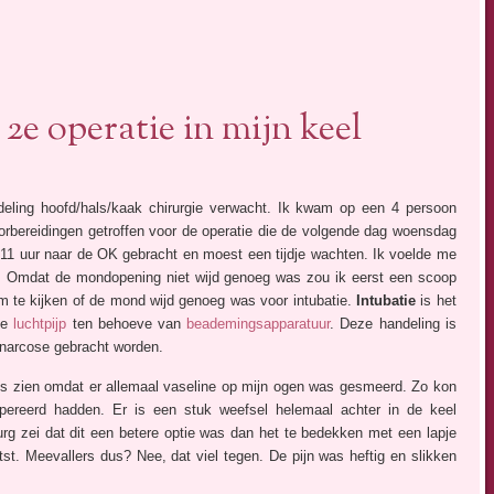
 2e operatie in mijn keel
deling hoofd/hals/kaak chirurgie verwacht. Ik kwam op een 4 persoon
orbereidingen getroffen voor de operatie die de volgende dag woensdag
 11 uur naar de OK gebracht en moest een tijdje wachten. Ik voelde me
en”. Omdat de mondopening niet wijd genoeg was zou ik eerst een scoop
 om te kijken of de mond wijd genoeg was voor intubatie.
Intubatie
is het
de
luchtpijp
ten behoeve van
beademingsapparatuur
. Deze handeling is
 narcose gebracht worden.
ts zien omdat er allemaal vaseline op mijn ogen was gesmeerd. Zo kon
opereerd hadden. Er is een stuk weefsel helemaal achter in de keel
rg zei dat dit een betere optie was dan het te bedekken met een lapje
t. Meevallers dus? Nee, dat viel tegen. De pijn was heftig en slikken