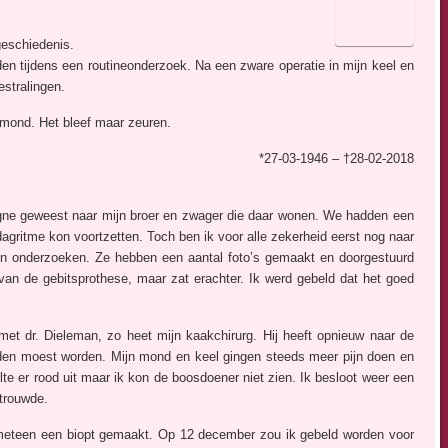
geschiedenis.
en tijdens een routineonderzoek. Na een zware operatie in mijn keel en
estralingen.
n mond. Het bleef maar zeuren.
*27-03-1946 – †28-02-2018
gne geweest naar mijn broer en zwager die daar wonen. We hadden een
agritme kon voortzetten. Toch ben ik voor alle zekerheid eerst nog naar
en onderzoeken. Ze hebben een aantal foto’s gemaakt en doorgestuurd
 van de gebitsprothese, maar zat erachter. Ik werd gebeld dat het goed
et dr. Dieleman, zo heet mijn kaakchirurg. Hij heeft opnieuw naar de
uden moest worden. Mijn mond en keel gingen steeds meer pijn doen en
te er rood uit maar ik kon de boosdoener niet zien. Ik besloot weer een
trouwde.
eteen een biopt gemaakt. Op 12 december zou ik gebeld worden voor