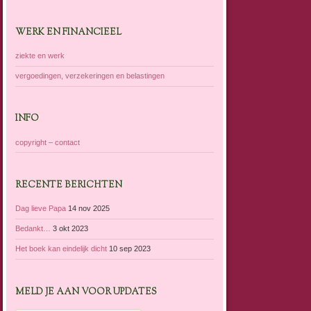
WERK EN FINANCIEEL
ziekte en werk
vergoedingen, verzekeringen en belastingen
INFO
copyright – contact
RECENTE BERICHTEN
Dag lieve Papa
14 nov 2025
Bedankt…
3 okt 2023
Het boek kan eindelijk dicht
10 sep 2023
MELD JE AAN VOOR UPDATES