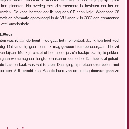
et kon plaatsen. Na overleg met zijn meerdere is besloten dat het de
worden. De kans bestaat dat ik nog een CT scan krijg. Woensdag 28
wordt er informatie opgevraagd in de VU waar ik in 2002 een commando
 veel onzekerheid.
4.30uur
ten was ik aan de beurt. Hoe gaat het momenteel. Ja, ik heb heel veel
nodig. Dat vindt hij geen punt. Ik mag gewoon hiermee doorgaan. Het zit
ven kijken. Met zijn pincet of hoe noem je zo’n haakje, zat hij te prikken
Dan gaan we nu nog een longfoto maken en een echo. Dat heb ik al gehad,
de hals en kaak was wat te zien. Daar ging hij meteen over bellen met
oor een MRI terecht kan. Aan de hand van de uitslag daarvan gaan ze