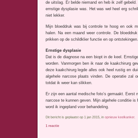
de uitslag. Er belde niemand en heb ik zelf gebeld
ernstige dysplasie was. Het was wel heel erg schri
niet lekker.
Mijn bloeddruk was bij controle te hoog en ook m
halen. Na een maand weer controle. De bloeddruk 
prikken op de schildklier functie en op ontstekinge
Ernstige dysplasie
Dat is de diagnose na een biopt in de keel. Ernsti
worden. Vanmorgen ben ik naar de kaakchirurg gew
deze kaakchirurg legde alles ook heel rustig en dui
algehele narcose plaats vinden. De operatie zal
totdat ik weer kan slikken.
Er zijn een aantal medische foto’s gemaakt. Eerst 
narcose te kunnen geven. Mijn algehele conditie is
word ik ingepland voor behandeling.
Dit bericht is geplaatst op 1 jan 2015, in
opnieuw keelkanker
.
1 reactie