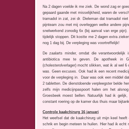
Na 2 dagen voelde ik me ziek. De wond zag er goed u
gepaard gaande met misselijkheid, waren de verschi
tramadol in zat, zei dr. Dieleman dat tramadol ni
pijnteam zou met mij overleggen welke andere pi
snelwerkend zonodig 6x (bij aanval van erge pij
tijdelijk stoppen. Dit kostte me 2 dagen extra ziek
nog 1 dag bij. De verpleging was voortreffelijk!
De zaalarts minder, omdat die verantwoordelijk
antibiotica mee te geven. De apotheek in Gr
(cholesterolverlager) mocht slikken, wat ik al wel 
was. Geen excuses. Ook had ik een recent medici
voor de verpleging in. Daar was ook een middel dat
2 tabletten. De dienstdoende verpleegster belde hem
zelfs mijn medicijnpaspoort halen om het alsnog
Groesbeek moest bellen. Natuurlijk had ik gelij
constant roering op de kamer dus thuis maar bijtan
Controle kaakchirurg 16 januari
Het weefsel dat de kaakchirurg uit mijn keel heeft
schrik en begin meteen te huilen. Hier had ik ech