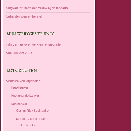
tongkanker: komt een vrouw bij de tandarts…
behandelingen en herstel
MIJN WERKGEVER EN IK
mijn verhaal over werk en re integratie
van 2006 tm 2023
LOTGENOTEN
verhalen van lotgenoten
kaakkanker
keelamandelkanker
keelkanker
Cor en Ria / keelkanker
Marieke / keelkanker
keelkanker