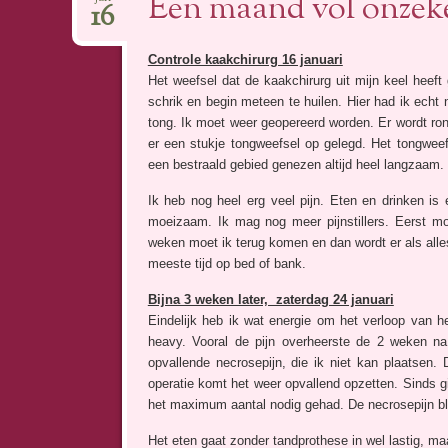
Een maand vol onzek
16
Controle kaakchirurg 16 januari
Het weefsel dat de kaakchirurg uit mijn keel heeft
schrik en begin meteen te huilen. Hier had ik ech
tong. Ik moet weer geopereerd worden. Er wordt ro
er een stukje tongweefsel op gelegd. Het tongwee
een bestraald gebied genezen altijd heel langzaam. 
Ik heb nog heel erg veel pijn. Eten en drinken is 
moeizaam. Ik mag nog meer pijnstillers. Eerst m
weken moet ik terug komen en dan wordt er als alles
meeste tijd op bed of bank.
Bijna 3 weken later, zaterdag 24 januari
Eindelijk heb ik wat energie om het verloop van h
heavy. Vooral de pijn overheerste de 2 weken na
opvallende necrosepijn, die ik niet kan plaatsen.
operatie komt het weer opvallend opzetten. Sinds gis
het maximum aantal nodig gehad. De necrosepijn blijf
Het eten gaat zonder tandprothese in wel lastig, m