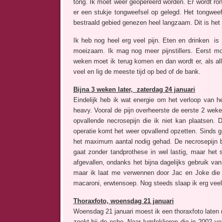
tong. Ik moet weer geopereerd worden. Er wordt ro
er een stukje tongweefsel op gelegd. Het tongwee
bestraald gebied genezen heel langzaam. Dit is het
Ik heb nog heel erg veel pijn. Eten en drinken is 
moeizaam. Ik mag nog meer pijnstillers. Eerst m
weken moet ik terug komen en dan wordt er, als all
veel en lig de meeste tijd op bed of de bank.
Bijna 3 weken later, zaterdag 24 januari
Eindelijk heb ik wat energie om het verloop van h
heavy. Vooral de pijn overheerste de eerste 2 weke
opvallende necrosepijn die ik niet kan plaatsen. 
operatie komt het weer opvallend opzetten. Sinds gis
het maximum aantal nodig gehad. De necrosepijn bli
gaat zonder tandprothese in wel lastig, maar he
afgevallen, ondanks het bijna dagelijks gebruik van
maar ik laat me verwennen door Jac en Joke die 
macaroni, erwtensoep. Nog steeds slaap ik erg veel
Thoraxfoto, woensdag 21 januari
Woensdag 21 januari moest ik een thoraxfoto laten 
zoekt bij de echo. Naar lymfeklieren die in 2002 ver