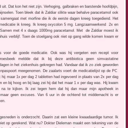
it. Dat kon het niet zijn. Verhoging, galbraken en barstende hoofdpijn,
jnselen. Toen bleek dat ik Zaldiar slikte waar behalve paracetamol ook
et samengaat met morfine die ik de eerste dagen kreeg toegediend. Het
jnmedicatie ik kreeg. Ik kreeg oxycolon 5 mg. Langzaamwerkend 2x en
n). Samen met 4 x daags 1000mg paracetamol. Met de Zaldiar moest ik
enhuis verblijf. Toen de stoelgang ook niet op gang wilde komen kwam er
 is voor de goede medicatie. Ook was hij vergeten een recept voor
oesbeek meldde dat ik bij deze antibiotica geen simvastatine
6 dagen in het ziekenhuis gekregen had. Vandaar dat ik zo ziek geworden
jnpaspoort meegenomen. De zaalarts voert de medicatielijst op de PC
 hij maar 1x per dag 2 tabletten had ingevoerd in plaats van 2x per dag
 en bij hoog en bij laag zei hij dat het maar 1 x per dag was. Hij kwam
 na te kijken. Ik zei tegen hem dat hij dan maar mijn apotheek in
k, maar geen excuses. Van 6 uur in de ochtend tot middernacht is er
ken.
 gesneden is onderzocht. Daarin zat een kleine kwaadaardige tumor. Ik
t niet op gerekend. Wat nu? Dokter Dieleman maakt een tekening van de