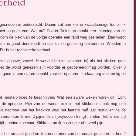
erheid
 gesneden is onderzocht. Daarin zat een kleine kwaadaardige tumor. Ik
t niet op gerekend. Wat nu? Dokter Dieleman maakt een tekening van de
ndom de plek van de vorige operatie een rand weg gesneden. Dan wordt
fsel is goed doorbloedt en dat zal de genezing bevorderen. Wonden in
Dit is het technische verhaal.
een opgave, zowel de wond (die niet gesloten is) als het slikken gaat
oet de wond genezen zijn voordat er geopereerd mag worden. Over 3
 goed is een datum geprikt voor de operatie. Ik slaap erg veel en lig de
et herstelproces te beschrijven. Wat een zware weken waren dit. Echt
 de operatie. Pijn van de wond, pijn bij het slikken en ook nog een
 De necrose van het kaakbot was het laatste half jaar rustig en na de
teren kan ik met 2 pijnstillers ( oxycodon 5 mg) minder. Heb al die tijd
t continu voelbaar. Slikken kan ik nu zonder al teveel pijn.
aar het smaakt goed en ik kan nu meer van de smaak genieten. Ik ben 2