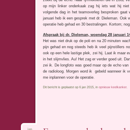
op mijn linker onderkaak zag hij iets wat hij ni
volgende dag in het teamoverleg besproken gaat 
januari heb ik een gesprek met dr. Dieleman. Ook 
operatie heb gehad en 30 bestralingen. Kortom; nog
Afspraak bij dr. Dieleman, woendag 28 januari 1
Het was niet druk op de poli en na 20 minuten wach
pijn gehad en nog steeds heb ik veel pijnstillers 
ook op een hele lastige plek, zei hij. Laat ik maar e
in het slijmvlies. Au! Het zag er verder goed uit. 
zei ik. De longfoto was goed maar op de echo van 
de radioloog. Morgen word ik gebeld wanneer ik v
me inplannen voor de operatie.
Dit bericht is geplaatst op 6 jan 2015, in
opnieuw keelkanker
.
jan