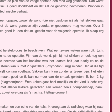
ndom de plek van de vorige operatie een rand weg gesneden. Dan wordt
fsel is goed doorbloedt en dat zal de genezing bevorderen. Wonden in
 technische verhaal.
een opgave, zowel de wond (die niet gesloten is) als het slikken gaat
oet de wond genezen zijn voordat er geopereerd mag worden. Over 3
es goed is, een datum geprikt voor de volgende operatie. Ik slaap erg
et herstelproces te beschrijven. Wat een zware weken waren dit. Echt
n na de operatie. Pijn van de wond, pijn bij het slikken en ook nog een
De necrose van het kaakbot was het laatste half jaar rustig en na de
teren kan ik met 2 pijnstillers ( oxycodon 5 mg) minder. Heb al die tijd
jft continu voelbaar. Slikken kan ik nu zonder al teveel pijn. Het eten
t smaakt goed en ik kan nu meer van de smaak genieten. Ik ben 2 kg
 (slagroom)taart. Eten koken gaat heel moeilijk en dat vind ik echt erg,
met allerlei lekkere gerechten aan komen zoals pompoensoep, bami,
, zowel overdag als ’s nachts. Heftige dromen!
maken en een echo van de hals. Ik vroeg aan de radioloog waar hij naar
wijderd waren. Misschien was niet alles weg. Op de altijd pijnlijke plek