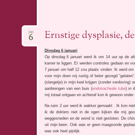
Ernstige dysplasie, de
jan
6
Dinsdag 6 januari
Op dinsdag 6 januari werd ik om 14 uur op de af
kamer te liggen. Er werden controles gedaan en vo
7 januari om half 12 zou plaats vinden. Ik werd om
voor mijn doen vrij rustig of beter gezegd “gelat
(slangetje) in mijn keel krijgen (zonder verdoving)
aanbrengen van een buis (
endotracheale tube
) in 
mij totaal ontgaan en achteraf kon ik gewoon onder
Na ruim 2 uur werd ik wakker gemaakt . Ik kon nie
ik de dokters niet in de ogen kijken die mij ge
weggesneden en de wond is niet gesloten. De chiru
uit mijn been. Ook was er geen maagsonde geplaats
was ook heel pijnlijk.