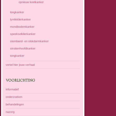
opnieuw keelkanker
longkanker
lymfeklierkanker
mondbodemkanker
speekselklierkanker
stemband- en slokdarmkanker
strottenhoofdkanker
tongkanker
vertel hier jouw verhaal
VOORLICHTING
informatief
onderzoeken
behandelingen
nazorg