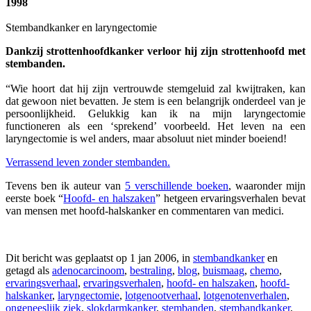
1998
Stembandkanker en laryngectomie
Dankzij strottenhoofdkanker verloor hij zijn strottenhoofd met
stembanden.
“Wie hoort dat hij zijn vertrouwde stemgeluid zal kwijtraken, kan
dat gewoon niet bevatten. Je stem is een belangrijk onderdeel van je
persoonlijkheid. Gelukkig kan ik na mijn laryngectomie
functioneren als een ‘sprekend’ voorbeeld. Het leven na een
laryngectomie is wel anders, maar absoluut niet minder boeiend!
Verrassend leven zonder stembanden.
Tevens ben ik auteur van
5 verschillende boeken
, waaronder mijn
eerste boek “
Hoofd- en halszaken
” hetgeen ervaringsverhalen bevat
van mensen met hoofd-halskanker en commentaren van medici.
Dit bericht was geplaatst op 1 jan 2006, in
stembandkanker
en
getagd als
adenocarcinoom
,
bestraling
,
blog
,
buismaag
,
chemo
,
ervaringsverhaal
,
ervaringsverhalen
,
hoofd- en halszaken
,
hoofd-
halskanker
,
laryngectomie
,
lotgenootverhaal
,
lotgenotenverhalen
,
ongeneeslijk ziek
,
slokdarmkanker
,
stembanden
,
stembandkanker
,