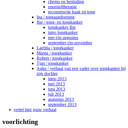
chemo en bestraling
zuurstoftherapie
reconstructie kaak en tong
Ina / tongaandoening
Ilse / tong- en longkanker
tongkanker Ilse
intro longkanker
mei t/m augustus
september t/m november
Laetitia / tongkanker
Marga / tongkanker
Robert / tongkanker
Tjan / tongkanker
Anke / verhaal van een vader over tongkanker bij
zijn dochter
intro 2013
mei 2013
juni 2013
juli 2013
augustus 2013
september 2013
vertel hier jouw verhaal
voorlichting