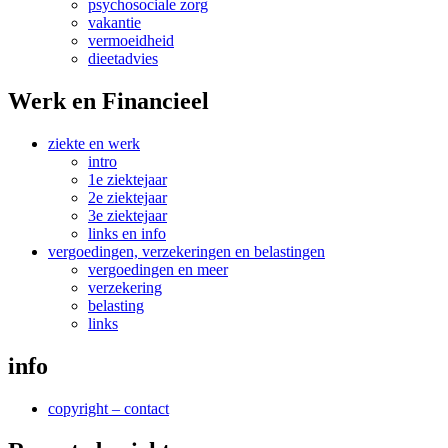
psychosociale zorg
vakantie
vermoeidheid
dieetadvies
Werk en Financieel
ziekte en werk
intro
1e ziektejaar
2e ziektejaar
3e ziektejaar
links en info
vergoedingen, verzekeringen en belastingen
vergoedingen en meer
verzekering
belasting
links
info
copyright – contact