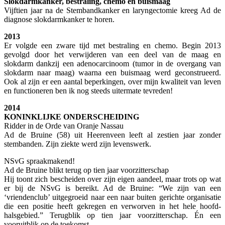
Slokdarmkanker, bestraling, chemo en buismaag
Vijftien jaar na de Stembandkanker en laryngectomie kreeg Ad de
diagnose slokdarmkanker te horen.
2013
Er volgde een zware tijd met bestraling en chemo. Begin 2013
gevolgd door het verwijderen van een deel van de maag en
slokdarm dankzij een adenocarcinoom (tumor in de overgang van
slokdarm naar maag) waarna een buismaag werd geconstrueerd.
Ook al zijn er een aantal beperkingen, over mijn kwaliteit van leven
en functioneren ben ik nog steeds uitermate tevreden!
2014
KONINKLIJKE ONDERSCHEIDING
Ridder in de Orde van Oranje Nassau
Ad de Bruine (58) uit Heerenveen leeft al zestien jaar zonder
stembanden. Zijn ziekte werd zijn levenswerk.
NSvG spraakmakend!
Ad de Bruine blikt terug op tien jaar voorzitterschap
Hij toont zich bescheiden over zijn eigen aandeel, maar trots op wat
er bij de NSvG is bereikt. Ad de Bruine: “We zijn van een
‘vriendenclub’ uitgegroeid naar een naar buiten gerichte organisatie
die een positie heeft gekregen en verworven in het hele hoofd-
halsgebied.” Terugblik op tien jaar voorzitterschap. Én een
vooruitblik op de toekomst.