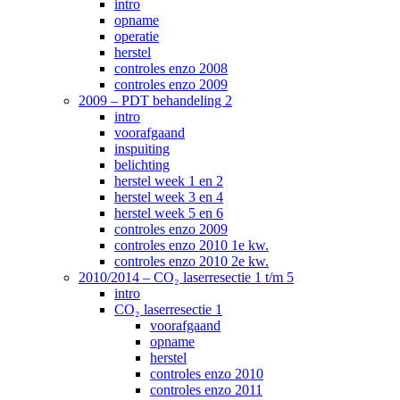
intro
opname
operatie
herstel
controles enzo 2008
controles enzo 2009
2009 – PDT behandeling 2
intro
voorafgaand
inspuiting
belichting
herstel week 1 en 2
herstel week 3 en 4
herstel week 5 en 6
controles enzo 2009
controles enzo 2010 1e kw.
controles enzo 2010 2e kw.
2010/2014 – CO₂ laserresectie 1 t/m 5
intro
CO₂ laserresectie 1
voorafgaand
opname
herstel
controles enzo 2010
controles enzo 2011