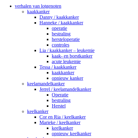
verhalen van lotgenoten
kaakkanker
Danny / kaakkanker
Hanneke / kaakkanker
operatie
bestraling
hersteloperatie
controles
Lia / kaakkanker – leukemie
kaak- en borstkanker
acute leukemie
Tessa / kaakkanker
kaakkanker
opnieuw kanker
keelamandelkanker
Jerrel / keelamandelkanker
Operatie
bestraling
Herstel
keelkanker
Cor en Ria / keelkanker
Marieke / keelkanker
keelkanker
opnieuw keelkanker