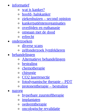
informatief
wat is kanker?
hoofd- halskanker
ziekenhuizen – second opinion
kankerpatiëntenorganisaties
overlijden en euthanasie
omgaan met de dood
erfrecht
onderzoeken
diverse scans
zelfonderzoek lymfeklieren
behandelingen
Alternatieve behandelingen
bestraling
chemotherapie
chirurgie
CO2 laserresectie
fotodynamische therapie – PDT
protonentherapie – bestraling
nazorg
hyperbare zuurstoftherapie
implantaten
oedeemtherapie
oncologische revalidatie