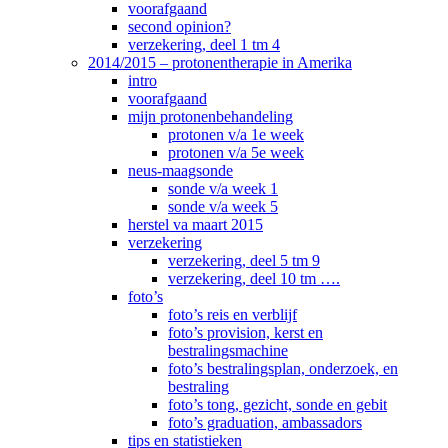
voorafgaand
second opinion?
verzekering, deel 1 tm 4
2014/2015 – protonentherapie in Amerika
intro
voorafgaand
mijn protonenbehandeling
protonen v/a 1e week
protonen v/a 5e week
neus-maagsonde
sonde v/a week 1
sonde v/a week 5
herstel va maart 2015
verzekering
verzekering, deel 5 tm 9
verzekering, deel 10 tm ….
foto’s
foto’s reis en verblijf
foto’s provision, kerst en
bestralingsmachine
foto’s bestralingsplan, onderzoek, en
bestraling
foto’s tong, gezicht, sonde en gebit
foto’s graduation, ambassadors
tips en statistieken