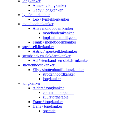
longkanker
Anneke / longkanker
Gaby / longkanker
lymfeklierkanker
Leo / lymfeklierkanker
mondbodemkanker
Ans / mondbodemkanker
mondbodemkanker
implantaten-klikgebit
Frank / mondbodemkanker
speekselklierkanker
Astrid / speekselklierkanker
stemband- en slokdarmkanker
Ad / stemband- en slokdarmkanker
strottenhoofdkanker
Elly / strottenhoofd- longkanker
strottenhoofdkanker
longkanker
tongkanker
Aldert / tongkanker
commando operatie
zuurstoftherapie
Franc / tongkanker
Hans / tongkanker
operatie