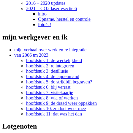
2016 – 2020 updates
2021 – CO2 laserresectie 6
intro
Opname, herstel en controle
foto’s !
mijn werkgever en ik
mijn verhaal over werk en re integratie
van 2006 tm 2023
hoofdstuk 1: de werkelijkheid
hoofdstuk 2: re integreren
hoofdstuk 3: desillusie
hoofdstuk 4: de lappenmand
hoofdstuk 5: de strijdbijl begraven?
hoofdstuk 6: blij verrast
hoofdstuk 7: visitekaartje
hoofdstuk 8: wia of werken
hoofdstuk 9: de draad weer oppakken
hoofdstuk 10: ze doet weer mee
hoofdstuk 11: dat was het dan
Lotgenoten