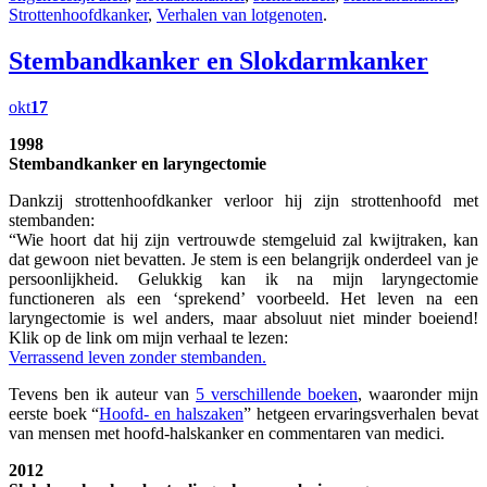
Strottenhoofdkanker
,
Verhalen van lotgenoten
.
Stembandkanker en Slokdarmkanker
okt
17
1998
Stembandkanker en laryngectomie
Dankzij strottenhoofdkanker verloor hij zijn strottenhoofd met
stembanden:
“Wie hoort dat hij zijn vertrouwde stemgeluid zal kwijtraken, kan
dat gewoon niet bevatten. Je stem is een belangrijk onderdeel van je
persoonlijkheid. Gelukkig kan ik na mijn laryngectomie
functioneren als een ‘sprekend’ voorbeeld. Het leven na een
laryngectomie is wel anders, maar absoluut niet minder boeiend!
Klik op de link om mijn verhaal te lezen:
Verrassend leven zonder stembanden.
Tevens ben ik auteur van
5 verschillende boeken
, waaronder mijn
eerste boek “
Hoofd- en halszaken
” hetgeen ervaringsverhalen bevat
van mensen met hoofd-halskanker en commentaren van medici.
2012