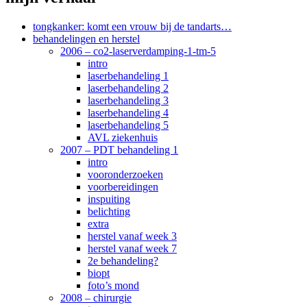
tongkanker: komt een vrouw bij de tandarts…
behandelingen en herstel
2006 – co2-laserverdamping-1-tm-5
intro
laserbehandeling 1
laserbehandeling 2
laserbehandeling 3
laserbehandeling 4
laserbehandeling 5
AVL ziekenhuis
2007 – PDT behandeling 1
intro
vooronderzoeken
voorbereidingen
inspuiting
belichting
extra
herstel vanaf week 3
herstel vanaf week 7
2e behandeling?
biopt
foto’s mond
2008 – chirurgie