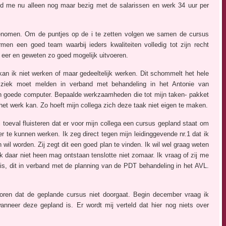
oud me nu alleen nog maar bezig met de salarissen en werk 34 uur per
enomen. Om de puntjes op de i te zetten volgen we samen de cursus
rmen een goed team waarbij ieders kwaliteiten volledig tot zijn recht
eer en geweten zo goed mogelijk uitvoeren.
kan ik niet werken of maar gedeeltelijk werken. Dit schommelt het hele
ig ziek moet melden in verband met behandeling in het Antonie van
n goede computer. Bepaalde werkzaamheden die tot mijn taken- pakket
het werk kan. Zo hoeft mijn collega zich deze taak niet eigen te maken.
 toeval fluisteren dat er voor mijn collega een cursus gepland staat om
r te kunnen werken. Ik zeg direct tegen mijn leidinggevende nr.1 dat ik
il worden. Zij zegt dit een goed plan te vinden. Ik wil wel graag weten
ik daar niet heen mag ontstaan tenslotte niet zomaar. Ik vraag of zij me
is, dit in verband met de planning van de PDT behandeling in het AVL.
horen dat de geplande cursus niet doorgaat. Begin december vraag ik
nneer deze gepland is. Er wordt mij verteld dat hier nog niets over