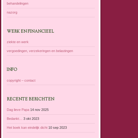
behandelingen
nazorg
WERK EN FINANCIEEL
ziekte en werk
vergoedingen, verzekeringen en belastingen
INFO
copyright – contact
RECENTE BERICHTEN
Dag lieve Papa
14 nov 2025
Bedankt…
3 okt 2023
Het boek kan eindelijk dicht
10 sep 2023