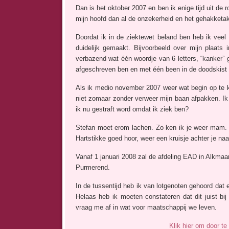
Dan is het oktober 2007 en ben ik enige tijd uit de
mijn hoofd dan al de onzekerheid en het gehakketak 
Doordat ik in de ziektewet beland ben heb ik veel
duidelijk gemaakt. Bijvoorbeeld over mijn plaats i
verbazend wat één woordje van 6 letters, “kanker” g
afgeschreven ben en met één been in de doodskist 
Als ik medio november 2007 weer wat begin op te k
niet zomaar zonder verweer mijn baan afpakken. Ik b
ik nu gestraft word omdat ik ziek ben?
Stefan moet erom lachen. Zo ken ik je weer mam.
Hartstikke goed hoor, weer een kruisje achter je na
Vanaf 1 januari 2008 zal de afdeling EAD in Alkmaar
Purmerend.
In de tussentijd heb ik van lotgenoten gehoord dat 
Helaas heb ik moeten constateren dat dit juist bij 
vraag me af in wat voor maatschappij we leven.
Klik hier om door te