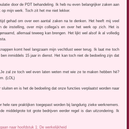
 roulatie door de PDT behandeling. Ik heb nu even belangrijker zaken aan
op mijn werk. Toch zit het me niet lekker.
 tijd gehad om over een aantal zaken na te denken. Het heeft mij veel
n de instelling, over mijn collega’s en over het werk op zich. Het is
enaamd, allemaal teweeg kan brengen. Het lijkt wel alsof ik al volledig
sta.
nappen komt heel langzaam mijn vechtlust weer terug. Ik laat me toch
en inmiddels 15 jaar in dienst. Het kan toch niet de bedoeling zijn dat
 Je zal ze toch wel even laten weten met wie ze te maken hebben hè?
am. (LOL)
 sluiten en is het de bedoeling dat onze functies verplaatst worden naar
er hele rare praktijken toegepast worden bij langdurig zieke werknemers.
de middelgrote tot grote bedrijven eerder regel is dan uitzondering. Ik
 gaan naar hoofdstuk 1: De werkelijkheid