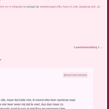
erk en re integratie
en getagd als
arbeidsongeschikt
,
fusie en ziek
,
langdurig ziek
,
uit
Laserbehandeling 1
→
”
BEANTWOORDEN
 site, maar dat lukte niet, ik moest elke keer opnieuw naar
a vier keer weer mij dat te veel, dus dan maar zo.
t geraakt, want ik was al met flora en pensioen later.