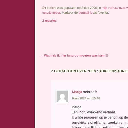
Dit bericht was geplaatst op 2 dec 2006, in
mijn verhaal over w
functie gezet
. Markeer de
permalink
als favoriet.
2 reacties
Berichtnavigatie
←
Wat heb ik hier lang op moeten wachten!!!
2 GEDACHTEN OVER “
EEN STUKJE HISTORIE
Marga
schreef:
6 jan 2024 om 15:40
Marga,
Een indrukwekkend verhaal.
Ik wilde reageren op je bericht op de
verrekijkers of olifanten zoeken en n
Ik ben in die tijd niet mijn baan kwij