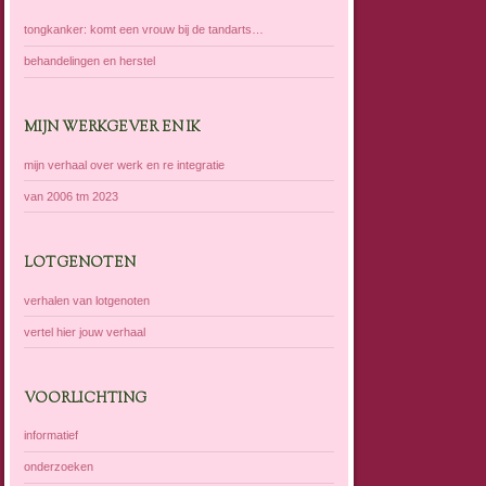
tongkanker: komt een vrouw bij de tandarts…
behandelingen en herstel
MIJN WERKGEVER EN IK
mijn verhaal over werk en re integratie
van 2006 tm 2023
LOTGENOTEN
verhalen van lotgenoten
vertel hier jouw verhaal
VOORLICHTING
informatief
onderzoeken