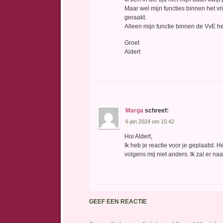
Maar wel mijn functies binnen het vr
geraakt.
Alleen mijn functie binnen de VvE 
Groet
Aldert
Marga
schreef:
6 jan 2024 om 15:42
Hoi Aldert,
Ik heb je reactie voor je geplaatst. H
volgens mij niet anders. Ik zal er na
GEEF EEN REACTIE