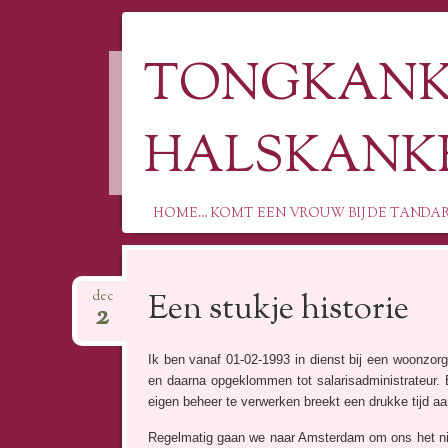
TONGKANKE
HALSKANK
HOME… KOMT EEN VROUW BIJ DE TANDA
Spring
naar
Een stukje historie
dec
2
inhoud
Ik ben vanaf 01-02-1993 in dienst bij een woonzo
en daarna opgeklommen tot salarisadministrateur. 
eigen beheer te verwerken breekt een drukke tijd aa
Regelmatig gaan we naar Amsterdam om ons het nie