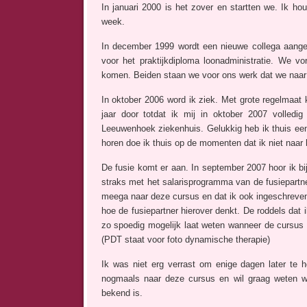
In januari 2000 is het zover en startten we. Ik h
week.
In december 1999 wordt een nieuwe collega aang
voor het praktijkdiploma loonadministratie. We vo
komen. Beiden staan we voor ons werk dat we naar 
In oktober 2006 word ik ziek. Met grote regelmaat 
jaar door totdat ik mij in oktober 2007 volled
Leeuwenhoek ziekenhuis. Gelukkig heb ik thuis ee
horen doe ik thuis op de momenten dat ik niet naar 
De fusie komt er aan. In september 2007 hoor ik bij
straks met het salarisprogramma van de fusiepartne
meega naar deze cursus en dat ik ook ingeschreven w
hoe de fusiepartner hierover denkt. De roddels dat 
zo spoedig mogelijk laat weten wanneer de cursus 
(PDT staat voor foto dynamische therapie)
Ik was niet erg verrast om enige dagen later te 
nogmaals naar deze cursus en wil graag weten wa
bekend is.