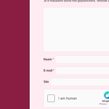
Je e-mailadres wordt niet gepubliceerd.
Vereiste
Naam
*
E-mail
*
Site