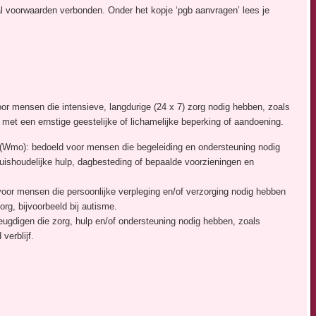
l voorwaarden verbonden. Onder het kopje ‘pgb aanvragen’ lees je
or mensen die intensieve, langdurige (24 x 7) zorg nodig hebben, zoals
et een ernstige geestelijke of lichamelijke beperking of aandoening.
(Wmo): bedoeld voor mensen die begeleiding en ondersteuning nodig
huishoudelijke hulp, dagbesteding of bepaalde voorzieningen en
oor mensen die persoonlijke verpleging en/of verzorging nodig hebben
rg, bijvoorbeeld bij autisme.
eugdigen die zorg, hulp en/of ondersteuning nodig hebben, zoals
verblijf.