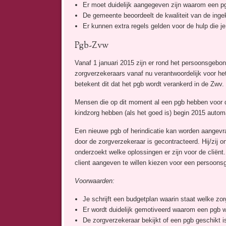
Er moet duidelijk aangegeven zijn waarom een pgb
De gemeente beoordeelt de kwaliteit van de inge
Er kunnen extra regels gelden voor de hulp die je
Pgb-Zvw
Vanaf 1 januari 2015 zijn er rond het persoonsgebo
zorgverzekeraars vanaf nu verantwoordelijk voor het
betekent dit dat het pgb wordt verankerd in de Zwv.
Mensen die op dit moment al een pgb hebben voor de 
kindzorg hebben (als het goed is) begin 2015 auto
Een nieuwe pgb of herindicatie kan worden aangevr
door de zorgverzekeraar is gecontracteerd. Hij/zij 
onderzoekt welke oplossingen er zijn voor de cliën
client aangeven te willen kiezen voor een persoon
Voorwaarden:
Je schrijft een budgetplan waarin staat welke zor
Er wordt duidelijk gemotiveerd waarom een pgb we
De zorgverzekeraar bekijkt of een pgb geschikt i