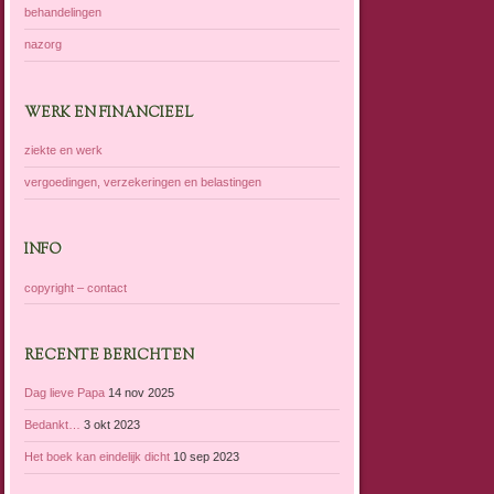
behandelingen
nazorg
WERK EN FINANCIEEL
ziekte en werk
vergoedingen, verzekeringen en belastingen
INFO
copyright – contact
RECENTE BERICHTEN
Dag lieve Papa
14 nov 2025
Bedankt…
3 okt 2023
Het boek kan eindelijk dicht
10 sep 2023