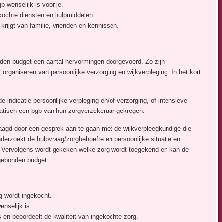
 wenselijk is voor je.
kochte diensten en hulpmiddelen.
 krijgt van familie, vrienden en kennissen.
nden budget een aantal hervormingen doorgevoerd. Zo zijn
 organiseren van persoonlijke verzorging en wijkverpleging. In het kort
indicatie persoonlijke verpleging en/of verzorging, of intensieve
matisch een pgb van hun zorgverzekeraar gekregen.
aagd door een gesprek aan te gaan met de wijkverpleegkundige die
onderzoekt de hulpvraag/zorgbehoefte en persoonlijke situatie en
t. Vervolgens wordt gekeken welke zorg wordt toegekend en kan de
sgebonden budget.
g wordt ingekocht.
nselijk is.
s en beoordeelt de kwaliteit van ingekochte zorg.